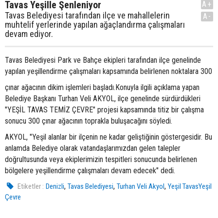
Tavas Yeşille Şenleniyor
A+
Tavas Belediyesi tarafından ilçe ve mahallelerin
A-
muhtelif yerlerinde yapılan ağaçlandırma çalışmaları
devam ediyor.
Tavas Belediyesi Park ve Bahçe ekipleri tarafından ilçe genelinde
yapılan yeşillendirme çalışmaları kapsamında belirlenen noktalara 300
çınar ağacının dikim işlemleri başladı.Konuyla ilgili açıklama yapan
Belediye Başkanı Turhan Veli AKYOL, ilçe genelinde sürdürdükleri
"YEŞİL TAVAS TEMİZ ÇEVRE" projesi kapsamında titiz bir çalışma
sonucu 300 çınar ağacının toprakla buluşacağını söyledi.
AKYOL, "Yeşil alanlar bir ilçenin ne kadar geliştiğinin göstergesidir. Bu
anlamda Belediye olarak vatandaşlarımızdan gelen talepler
doğrultusunda veya ekiplerimizin tespitleri sonucunda belirlenen
bölgelere yeşillendirme çalışmaları devam edecek" dedi.
,
,
,
Etiketler :
Denizli
Tavas Belediyesi
Turhan Veli Akyol
Yeşil TavasYeşil
Çevre