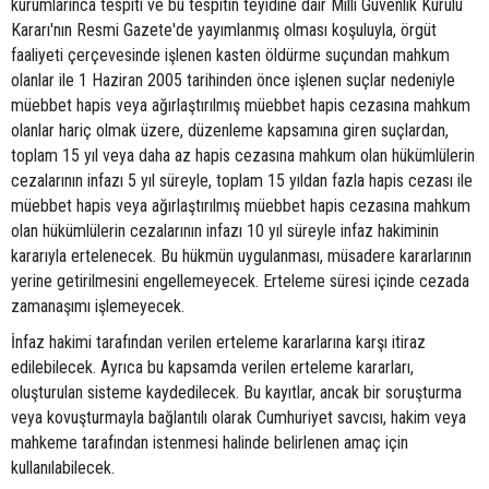
kurumlarınca tespiti ve bu tespitin teyidine dair Milli Güvenlik Kurulu
Kararı'nın Resmi Gazete'de yayımlanmış olması koşuluyla, örgüt
faaliyeti çerçevesinde işlenen kasten öldürme suçundan mahkum
olanlar ile 1 Haziran 2005 tarihinden önce işlenen suçlar nedeniyle
müebbet hapis veya ağırlaştırılmış müebbet hapis cezasına mahkum
olanlar hariç olmak üzere, düzenleme kapsamına giren suçlardan,
toplam 15 yıl veya daha az hapis cezasına mahkum olan hükümlülerin
cezalarının infazı 5 yıl süreyle, toplam 15 yıldan fazla hapis cezası ile
müebbet hapis veya ağırlaştırılmış müebbet hapis cezasına mahkum
olan hükümlülerin cezalarının infazı 10 yıl süreyle infaz hakiminin
kararıyla ertelenecek. Bu hükmün uygulanması, müsadere kararlarının
yerine getirilmesini engellemeyecek. Erteleme süresi içinde cezada
zamanaşımı işlemeyecek.
İnfaz hakimi tarafından verilen erteleme kararlarına karşı itiraz
edilebilecek. Ayrıca bu kapsamda verilen erteleme kararları,
oluşturulan sisteme kaydedilecek. Bu kayıtlar, ancak bir soruşturma
veya kovuşturmayla bağlantılı olarak Cumhuriyet savcısı, hakim veya
mahkeme tarafından istenmesi halinde belirlenen amaç için
kullanılabilecek.