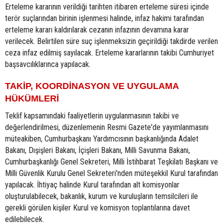
Erteleme kararının verildiği tarihten itibaren erteleme süresi içinde
terör suçlarından birinin işlenmesi halinde, infaz hakimi tarafından
erteleme kararı kaldırılarak cezanın infazının devamına karar
verilecek. Belirtilen süre suç işlenmeksizin geçirildiği takdirde verilen
ceza infaz edilmiş sayılacak. Erteleme kararlarının takibi Cumhuriyet
başsavcılıklarınca yapılacak.
TAKİP, KOORDİNASYON VE UYGULAMA
HÜKÜMLERİ
Teklif kapsamındaki faaliyetlerin uygulanmasının takibi ve
değerlendirilmesi, düzenlemenin Resmi Gazete'de yayımlanmasını
müteakiben, Cumhurbaşkanı Yardımcısının başkanlığında Adalet
Bakanı, Dışişleri Bakanı, İçişleri Bakanı, Milli Savunma Bakanı,
Cumhurbaşkanlığı Genel Sekreteri, Milli İstihbarat Teşkilatı Başkanı ve
Milli Güvenlik Kurulu Genel Sekreteri'nden müteşekkil Kurul tarafından
yapılacak. İhtiyaç halinde Kurul tarafından alt komisyonlar
oluşturulabilecek, bakanlık, kurum ve kuruluşların temsilcileri ile
gerekli görülen kişiler Kurul ve komisyon toplantılarına davet
edilebilecek.