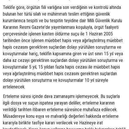
Teklife göre, örgütün fiili varlığına son verdiğinin ve kontrolü altında
bulunan her türlü silah ve mühimmatı teslim ettiğinin güvenlik
kurumlarınca tespiti ve bu tespitin teyidine dair Milli Güvenlik Kurulu
Kararının Resmi Gazete'de yayımlanması koşuluyla, örgüt faaliyeti
çerçevesinde işlenen kasten öldürme suçu ile 1 Haziran 2005
tarihinden önce işlenen müebbet hapis veya ağırlaştırılmış müebbet
hapis cezasını gerektiren suçlardan dolayı yürütülen soruşturma ve
kovuşturmalar hariç, teklifin kapsamına giren ve üst sınırı 15 yıl veya
daha az cezayı gerektiren suçlardan dolayı yürütülen soruşturma ve
kovuşturmalar 5 yıl, 15 yıldan fazla hapis cezası ile müebbet hapis
veya ağırlaştırılmış müebbet hapis cezasını gerektiren suçlardan
dolayı yürütülen soruşturma ve kovuşturmalar 10 yıl süreyle
ertelenecek.
Erteleme süresi içinde dava zamanaşımı işlemeyecek. Bu suçlarla
ilgili dosya ve suçun ispatına yarayan deliller, erteleme kararının
verildiği tarihten itibaren erteleme süresince muhafaza edilecek.
Müsadereye konu eşya ve malvarlığı değerleri hakkında erteleme
kararıyla birlikte tasfiye kararı verilecek ve Hazineye irat