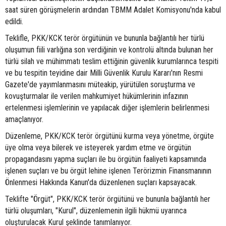
saat süren görüşmelerin ardından TBMM Adalet Komisyonu'nda kabul
edildi.
Teklifle, PKK/KCK terör örgütünün ve bununla bağlantılı her türlü
oluşumun fiili varlığına son verdiğinin ve kontrolü altında bulunan her
türlü silah ve mühimmatı teslim ettiğinin güvenlik kurumlarınca tespiti
ve bu tespitin teyidine dair Milli Güvenlik Kurulu Kararı'nın Resmi
Gazete'de yayımlanmasını müteakip, yürütülen soruşturma ve
kovuşturmalar ile verilen mahkumiyet hükümlerinin infazının
ertelenmesi işlemlerinin ve yapılacak diğer işlemlerin belirlenmesi
amaçlanıyor.
Düzenleme, PKK/KCK terör örgütünü kurma veya yönetme, örgüte
üye olma veya bilerek ve isteyerek yardım etme ve örgütün
propagandasını yapma suçları ile bu örgütün faaliyeti kapsamında
işlenen suçları ve bu örgüt lehine işlenen Terörizmin Finansmanının
Önlenmesi Hakkında Kanun'da düzenlenen suçları kapsayacak.
Teklifte "Örgüt", PKK/KCK terör örgütünü ve bununla bağlantılı her
türlü oluşumları, "Kurul", düzenlemenin ilgili hükmü uyarınca
oluşturulacak Kurul şeklinde tanımlanıyor.