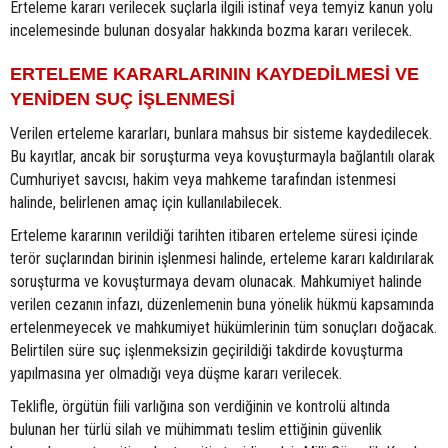
Erteleme kararı verilecek suçlarla ilgili istinaf veya temyiz kanun yolu
incelemesinde bulunan dosyalar hakkında bozma kararı verilecek.
ERTELEME KARARLARININ KAYDEDİLMESİ VE
YENİDEN SUÇ İŞLENMESİ
Verilen erteleme kararları, bunlara mahsus bir sisteme kaydedilecek.
Bu kayıtlar, ancak bir soruşturma veya kovuşturmayla bağlantılı olarak
Cumhuriyet savcısı, hakim veya mahkeme tarafından istenmesi
halinde, belirlenen amaç için kullanılabilecek.
Erteleme kararının verildiği tarihten itibaren erteleme süresi içinde
terör suçlarından birinin işlenmesi halinde, erteleme kararı kaldırılarak
soruşturma ve kovuşturmaya devam olunacak. Mahkumiyet halinde
verilen cezanın infazı, düzenlemenin buna yönelik hükmü kapsamında
ertelenmeyecek ve mahkumiyet hükümlerinin tüm sonuçları doğacak.
Belirtilen süre suç işlenmeksizin geçirildiği takdirde kovuşturma
yapılmasına yer olmadığı veya düşme kararı verilecek.
Teklifle, örgütün fiili varlığına son verdiğinin ve kontrolü altında
bulunan her türlü silah ve mühimmatı teslim ettiğinin güvenlik