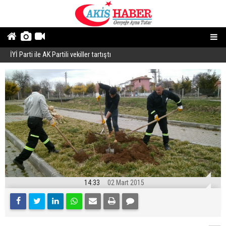
İYİ Parti ile AK Partili vekiller tartıştı
B
14:33
02 Mart 2015