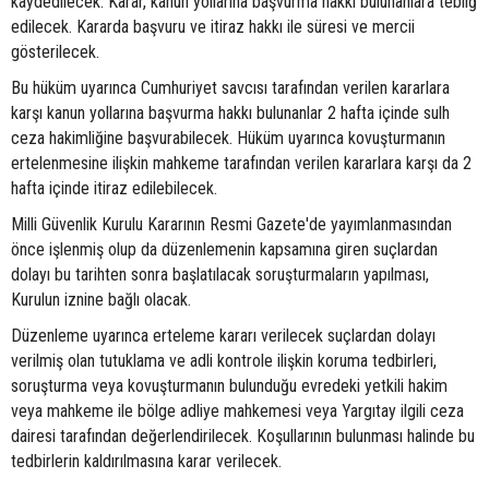
kaydedilecek. Karar, kanun yollarına başvurma hakkı bulunanlara tebliğ
edilecek. Kararda başvuru ve itiraz hakkı ile süresi ve mercii
gösterilecek.
Bu hüküm uyarınca Cumhuriyet savcısı tarafından verilen kararlara
karşı kanun yollarına başvurma hakkı bulunanlar 2 hafta içinde sulh
ceza hakimliğine başvurabilecek. Hüküm uyarınca kovuşturmanın
ertelenmesine ilişkin mahkeme tarafından verilen kararlara karşı da 2
hafta içinde itiraz edilebilecek.
Milli Güvenlik Kurulu Kararının Resmi Gazete'de yayımlanmasından
önce işlenmiş olup da düzenlemenin kapsamına giren suçlardan
dolayı bu tarihten sonra başlatılacak soruşturmaların yapılması,
Kurulun iznine bağlı olacak.
Düzenleme uyarınca erteleme kararı verilecek suçlardan dolayı
verilmiş olan tutuklama ve adli kontrole ilişkin koruma tedbirleri,
soruşturma veya kovuşturmanın bulunduğu evredeki yetkili hakim
veya mahkeme ile bölge adliye mahkemesi veya Yargıtay ilgili ceza
dairesi tarafından değerlendirilecek. Koşullarının bulunması halinde bu
tedbirlerin kaldırılmasına karar verilecek.