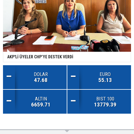
AKP'Lİ ÜYELER CHP’YE DESTEK VERDİ
DOLAR
EURO
47.68
55.13
ALTIN
BIST 100
6659.71
13779.39