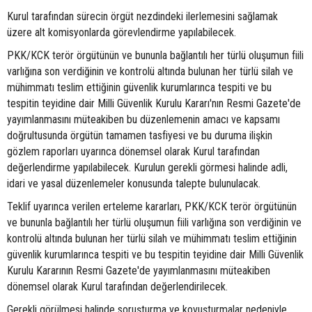
Kurul tarafından sürecin örgüt nezdindeki ilerlemesini sağlamak
üzere alt komisyonlarda görevlendirme yapılabilecek.
PKK/KCK terör örgütünün ve bununla bağlantılı her türlü oluşumun fiili
varlığına son verdiğinin ve kontrolü altında bulunan her türlü silah ve
mühimmatı teslim ettiğinin güvenlik kurumlarınca tespiti ve bu
tespitin teyidine dair Milli Güvenlik Kurulu Kararı'nın Resmi Gazete'de
yayımlanmasını müteakiben bu düzenlemenin amacı ve kapsamı
doğrultusunda örgütün tamamen tasfiyesi ve bu duruma ilişkin
gözlem raporları uyarınca dönemsel olarak Kurul tarafından
değerlendirme yapılabilecek. Kurulun gerekli görmesi halinde adli,
idari ve yasal düzenlemeler konusunda talepte bulunulacak.
Teklif uyarınca verilen erteleme kararları, PKK/KCK terör örgütünün
ve bununla bağlantılı her türlü oluşumun fiili varlığına son verdiğinin ve
kontrolü altında bulunan her türlü silah ve mühimmatı teslim ettiğinin
güvenlik kurumlarınca tespiti ve bu tespitin teyidine dair Milli Güvenlik
Kurulu Kararının Resmi Gazete'de yayımlanmasını müteakiben
dönemsel olarak Kurul tarafından değerlendirilecek.
Gerekli görülmesi halinde soruşturma ve kovuşturmalar nedeniyle