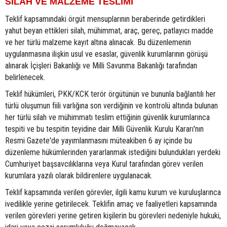
SİLAH VE MALZEME TESLİMİ
Teklif kapsamındaki örgüt mensuplarının beraberinde getirdikleri
yahut beyan ettikleri silah, mühimmat, araç, gereç, patlayıcı madde
ve her türlü malzeme kayıt altına alınacak. Bu düzenlemenin
uygulanmasına ilişkin usul ve esaslar, güvenlik kurumlarının görüşü
alınarak İçişleri Bakanlığı ve Milli Savunma Bakanlığı tarafından
belirlenecek.
Teklif hükümleri, PKK/KCK terör örgütünün ve bununla bağlantılı her
türlü oluşumun fiili varlığına son verdiğinin ve kontrolü altında bulunan
her türlü silah ve mühimmatı teslim ettiğinin güvenlik kurumlarınca
tespiti ve bu tespitin teyidine dair Milli Güvenlik Kurulu Kararı'nın
Resmi Gazete'de yayımlanmasını müteakiben 6 ay içinde bu
düzenleme hükümlerinden yararlanmak istediğini bulundukları yerdeki
Cumhuriyet başsavcılıklarına veya Kurul tarafından görev verilen
kurumlara yazılı olarak bildirenlere uygulanacak.
Teklif kapsamında verilen görevler, ilgili kamu kurum ve kuruluşlarınca
ivedilikle yerine getirilecek. Teklifin amaç ve faaliyetleri kapsamında
verilen görevleri yerine getiren kişilerin bu görevleri nedeniyle hukuki,