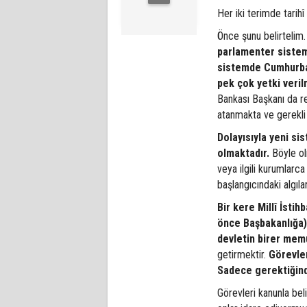
Her iki terimde tarihî
Önce şunu belirtelim.
parlamenter sistem
sistemde Cumhurbaş
pek çok yetki verilm
Bankası Başkanı da re
atanmakta ve gerekli
Dolayısıyla yeni si
olmaktadır.
Böyle ol
veya ilgili kurumlarca 
başlangıcındaki algıl
Bir kere Millî İsti
önce Başbakanlığa) 
devletin birer mem
getirmektir.
Görevler
Sadece gerektiğinde 
Görevleri kanunla bel