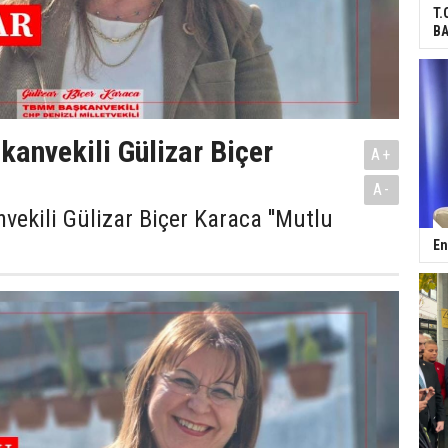
T.
BA
nvekili Gülizar Biçer
A+
A-
ekili Gülizar Biçer Karaca ''Mutlu
En