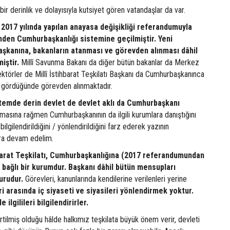
 bir derinlik ve dolayısıyla kutsiyet gören vatandaşlar da var.
2017 yılında yapılan anayasa değişikliği referandumuyla
den Cumhurbaşkanlığı sistemine geçilmiştir. Yeni
kanına, bakanların atanması ve görevden alınması dâhil
iştir.
Millî Savunma Bakanı da diğer bütün bakanlar da Merkez
ktörler de Millî İstihbarat Teşkilatı Başkanı da Cumhurbaşkanınca
 gördüğünde görevden alınmaktadır.
stemde derin devlet de devlet aklı da Cumhurbaşkanı
masına rağmen Cumhurbaşkanının da ilgili kurumlara danıştığını
bilgilendirildiğini / yönlendirildiğini farz ederek yazının
ara devam edelim.
hbarat Teşkilatı, Cumhurbaşkanlığına (2017 referandumundan
bağlı bir kurumdur. Başkanı dâhil bütün mensupları
urudur.
Görevleri, kanunlarında kendilerine verilenleri yerine
i arasında iç siyaseti ve siyasileri yönlendirmek yoktur.
ilgilileri bilgilendirirler.
irtilmiş olduğu hâlde halkımız teşkilata büyük önem verir, devleti