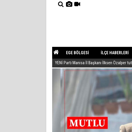
EGE BÖLGESİ
İLÇE HABERLERİ
YENİ Parti Manisa İl Başkanı İlksen Özalper tu
YAZARLAR
GÜNDEM