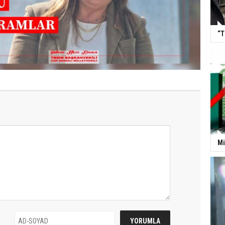
“T
Mi