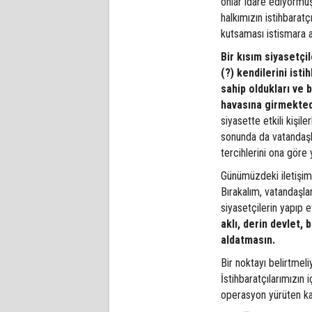
onlar idare ediyormuş
halkımızın istihbaratç
kutsaması istismara 
Bir kısım siyasetçi
(?) kendilerini istih
sahip oldukları ve b
havasına girmekted
siyasette etkili kişil
sonunda da vatandaşlar
tercihlerini ona gör
Günümüzdeki iletişim 
Bırakalım, vatandaşla
siyasetçilerin yapıp 
aklı, derin devlet, b
aldatmasın.
Bir noktayı belirtmeli
İstihbaratçılarımızın
operasyon yürüten ka