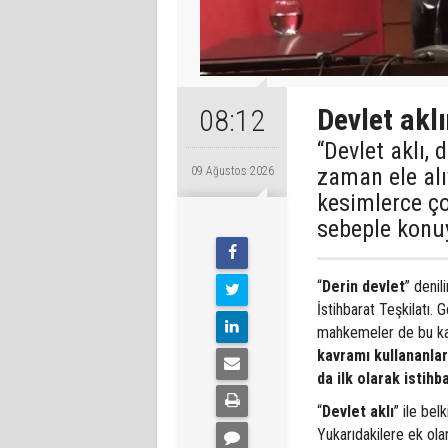
Devlet aklı
08:12
“Devlet aklı,
zaman ele al
09 Ağustos 2026
kesimlerce ço
sebeple konu
“
Derin devlet
” denil
İstihbarat Teşkilatı.
mahkemeler de bu kavr
kavramı kullananlar 
da ilk olarak istihba
“
Devlet aklı
” ile bel
Yukarıdakilere ek ola