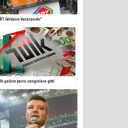
RT iktidarın borazanıdır”
lli gelirin yarısı zenginlere gitti