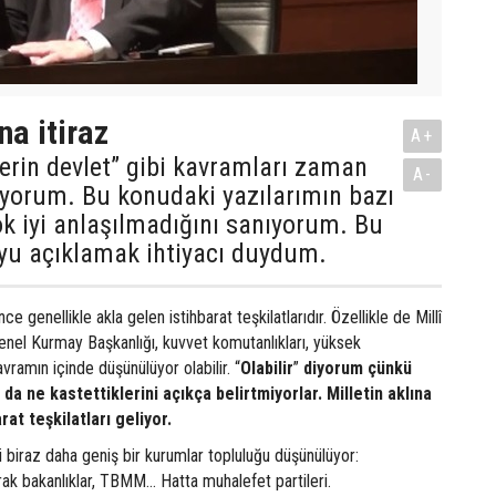
na itiraz
A+
 derin devlet” gibi kavramları zaman
A-
ıyorum. Bu konudaki yazılarımın bazı
k iyi anlaşılmadığını sanıyorum. Bu
yu açıklamak ihtiyacı duydum.
ince genellikle akla gelen istihbarat teşkilatlarıdır. Özellikle de Millî
 Genel Kurmay Başkanlığı, kuvvet komutanlıkları, yüksek
amın içinde düşünülüyor olabilir. “
Olabilir
”
diyorum çünkü
da ne kastettiklerini açıkça belirtmiyorlar. Milletin aklına
rat teşkilatları geliyor.
ki biraz daha geniş bir kurumlar topluluğu düşünülüyor:
rak bakanlıklar, TBMM… Hatta muhalefet partileri.