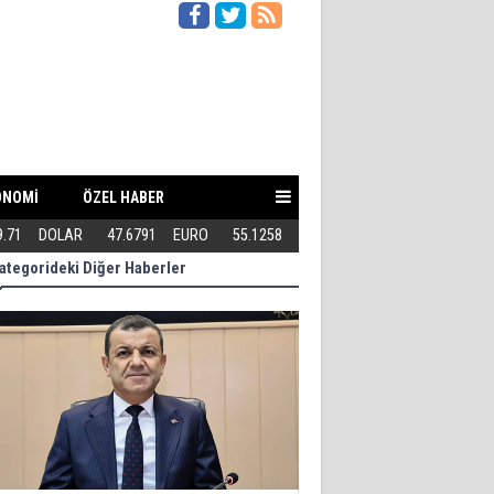
ONOMİ
ÖZEL HABER
9.71
DOLAR
47.6791
EURO
55.1258
Teröriste gösterilen toleransı 
ategorideki Diğer Haberler