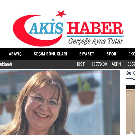
ASAYİŞ
SEÇİM SONUÇLARI
SİYASET
SPOR
EK
tuklandı
ABB’DEN KEDİLERE ÖZEL MERKEZ
BIST
13779.39
ALTIN
665
Bu K