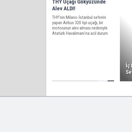
THY Uçağı Gökyüzünde
Alev ALDI!
THY'nin Milano-İstanbul seferini
yapan Airbus 320 tipi uçağı, bir
motorunun alev alması nedeniyle
Atatürk Havalimanı'na acil durum
bilgisi verdi.
İç
Se