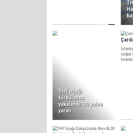
TH
Ha
ba
Çarda
İstanbu
soğuk h
İstanbu
THY uçağı
türbülansa
yakalandı: 30 yolcu
yaralı