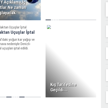
Y Açıklama,İç
tlar Ne zaman
şlayacak
ktan Uçuşlar İptal
l’daki yoğun kar yağışı ve
ava nedeniyle Denizli-
l uçuşları iptal edildi.
Kış Tarifesine
Geçildi...