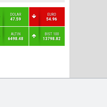
DOLAR
EURO
47.59
54.96
ALTIN
BIST 100
6498.48
13798.82