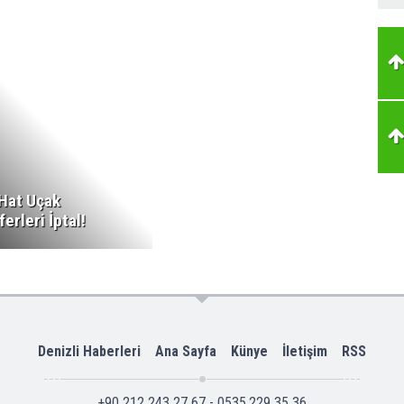
 Hat Uçak
ferleri İptal!
Denizli Haberleri
Ana Sayfa
Künye
İletişim
RSS
+90 212 243 27 67 - 0535.229 35 36