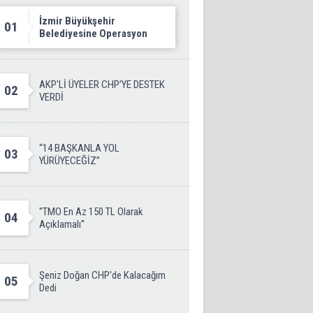
İzmir Büyükşehir
01
Belediyesine Operasyon
AKP'Lİ ÜYELER CHP’YE DESTEK
02
VERDİ
“14 BAŞKANLA YOL
03
YÜRÜYECEĞİZ”
''TMO En Az 150 TL Olarak
04
Açıklamalı''
Şeniz Doğan CHP'de Kalacağım
05
Dedi