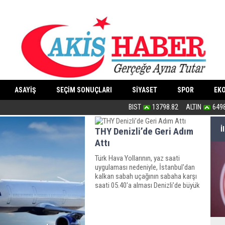
ASAYİŞ
SEÇİM SONUÇLARI
SİYASET
SPOR
EK
Süreci dikkatlice takip ediyoruz
BIST
13798.82
ALTIN
649
İ
THY Denizli’de Geri Adım
Attı
Türk Hava Yollarının, yaz saati
uygulaması nedeniyle, İstanbul'dan
kalkan sabah uçağının sabaha karşı
saati 05.40'a alması Denizli’de büyük
tepki toplamıştı.