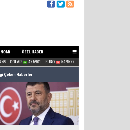
ONOMİ
ÖZEL HABER
8.48
DOLAR
47.5901
EURO
54.9577
Bu tasarı af anlamı taşıyor...
lgi Çeken Haberler