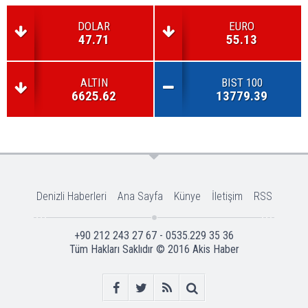
DOLAR
EURO
47.71
55.13
ALTIN
BIST 100
6625.62
13779.39
Denizli Haberleri
Ana Sayfa
Künye
İletişim
RSS
+90 212 243 27 67 - 0535.229 35 36
Tüm Hakları Saklıdır © 2016
Akis Haber