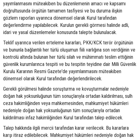
yayımlanmasını müteakiben bu düzenlemenin amacı ve kapsamı
doğrultusunda örgütün tamamen tasfiyesi ve bu duruma ilişkin
gözlem raporları uyarınca dönemsel olarak Kurul tarafından
değerlendirme yapılabilecek. Kurulun gerekli görmesi halinde adli,
idari ve yasal düzenlemeler konusunda talepte bulunulacak.
Teklif uyarınca verilen erteleme kararları, PKK/KCK terör örgütünün
ve bununla bağlantılı her türlü oluşumun fiili varlığına son verdiğinin ve
kontrolü altında bulunan her türlü silah ve mühimmatı teslim ettiğinin
güvenlik kurumlarınca tespiti ve bu tespitin teyidine dair Milli Güvenlik
Kurulu Kararının Resmi Gazete'de yayımlanmasını müteakiben
dönemsel olarak Kurul tarafından değerlendirilecek.
Gerekli görülmesi halinde soruşturma ve kovuşturmalar nedeniyle
doğan hak yoksunluğunun tüm sonuçlarıyla ortadan kaldırılması, sulh
ceza hakimliğinden veya mahkemesinden, mahkumiyet hükümleri
nedeniyle doğan hak yoksunluğunun tüm sonuçlarıyla ortadan
kaldırılması infaz hakimliğinden Kurul tarafından talep edilecek.
Talep hakkında ilgili mercii tarafından karar verilecek. Bu kararlara
karşı itiraz edilebilecek. Mahkumiyet hükümleri nedeniyle doğan hak