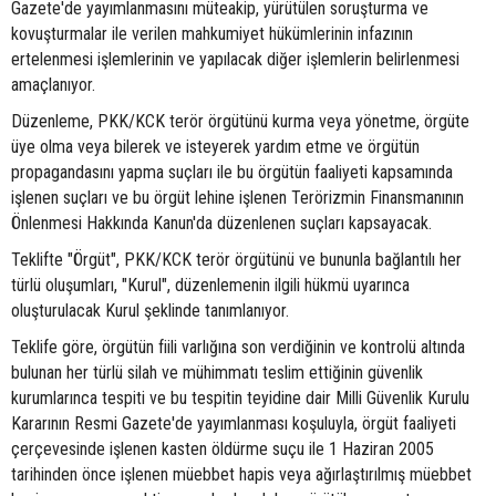
Gazete'de yayımlanmasını müteakip, yürütülen soruşturma ve
kovuşturmalar ile verilen mahkumiyet hükümlerinin infazının
ertelenmesi işlemlerinin ve yapılacak diğer işlemlerin belirlenmesi
amaçlanıyor.
Düzenleme, PKK/KCK terör örgütünü kurma veya yönetme, örgüte
üye olma veya bilerek ve isteyerek yardım etme ve örgütün
propagandasını yapma suçları ile bu örgütün faaliyeti kapsamında
işlenen suçları ve bu örgüt lehine işlenen Terörizmin Finansmanının
Önlenmesi Hakkında Kanun'da düzenlenen suçları kapsayacak.
Teklifte "Örgüt", PKK/KCK terör örgütünü ve bununla bağlantılı her
türlü oluşumları, "Kurul", düzenlemenin ilgili hükmü uyarınca
oluşturulacak Kurul şeklinde tanımlanıyor.
Teklife göre, örgütün fiili varlığına son verdiğinin ve kontrolü altında
bulunan her türlü silah ve mühimmatı teslim ettiğinin güvenlik
kurumlarınca tespiti ve bu tespitin teyidine dair Milli Güvenlik Kurulu
Kararının Resmi Gazete'de yayımlanması koşuluyla, örgüt faaliyeti
çerçevesinde işlenen kasten öldürme suçu ile 1 Haziran 2005
tarihinden önce işlenen müebbet hapis veya ağırlaştırılmış müebbet