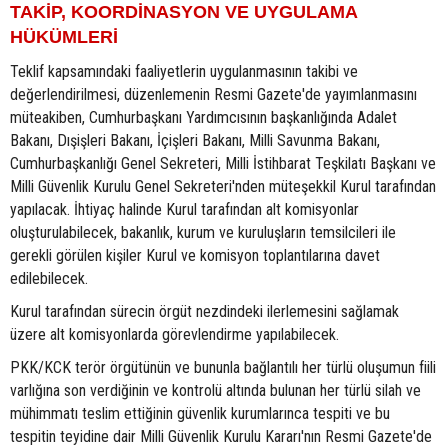
TAKİP, KOORDİNASYON VE UYGULAMA
HÜKÜMLERİ
Teklif kapsamındaki faaliyetlerin uygulanmasının takibi ve
değerlendirilmesi, düzenlemenin Resmi Gazete'de yayımlanmasını
müteakiben, Cumhurbaşkanı Yardımcısının başkanlığında Adalet
Bakanı, Dışişleri Bakanı, İçişleri Bakanı, Milli Savunma Bakanı,
Cumhurbaşkanlığı Genel Sekreteri, Milli İstihbarat Teşkilatı Başkanı ve
Milli Güvenlik Kurulu Genel Sekreteri'nden müteşekkil Kurul tarafından
yapılacak. İhtiyaç halinde Kurul tarafından alt komisyonlar
oluşturulabilecek, bakanlık, kurum ve kuruluşların temsilcileri ile
gerekli görülen kişiler Kurul ve komisyon toplantılarına davet
edilebilecek.
Kurul tarafından sürecin örgüt nezdindeki ilerlemesini sağlamak
üzere alt komisyonlarda görevlendirme yapılabilecek.
PKK/KCK terör örgütünün ve bununla bağlantılı her türlü oluşumun fiili
varlığına son verdiğinin ve kontrolü altında bulunan her türlü silah ve
mühimmatı teslim ettiğinin güvenlik kurumlarınca tespiti ve bu
tespitin teyidine dair Milli Güvenlik Kurulu Kararı'nın Resmi Gazete'de