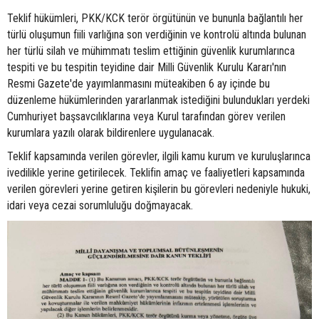
Teklif hükümleri, PKK/KCK terör örgütünün ve bununla bağlantılı her
türlü oluşumun fiili varlığına son verdiğinin ve kontrolü altında bulunan
her türlü silah ve mühimmatı teslim ettiğinin güvenlik kurumlarınca
tespiti ve bu tespitin teyidine dair Milli Güvenlik Kurulu Kararı'nın
Resmi Gazete'de yayımlanmasını müteakiben 6 ay içinde bu
düzenleme hükümlerinden yararlanmak istediğini bulundukları yerdeki
Cumhuriyet başsavcılıklarına veya Kurul tarafından görev verilen
kurumlara yazılı olarak bildirenlere uygulanacak.
Teklif kapsamında verilen görevler, ilgili kamu kurum ve kuruluşlarınca
ivedilikle yerine getirilecek. Teklifin amaç ve faaliyetleri kapsamında
verilen görevleri yerine getiren kişilerin bu görevleri nedeniyle hukuki,
idari veya cezai sorumluluğu doğmayacak.