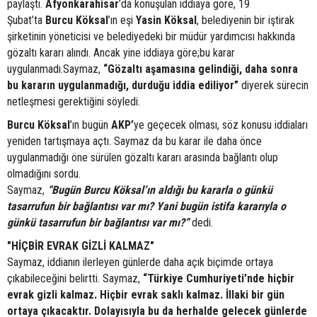
paylaştı.
Afyonkarahisar
’da konuşulan iddiaya göre, 19
Şubat’ta
Burcu Köksal
’ın eşi
Yasin Köksal
, belediyenin bir iştirak
şirketinin yöneticisi ve belediyedeki bir müdür yardımcısı hakkında
gözaltı kararı alındı. Ancak yine iddiaya göre;bu karar
uygulanmadı.Saymaz,
“Gözaltı aşamasına gelindiği, daha sonra
bu kararın uygulanmadığı, durduğu iddia ediliyor”
diyerek sürecin
netleşmesi gerektiğini söyledi.
Burcu Köksal
’ın bugün
AKP’
ye geçecek olması, söz konusu iddiaları
yeniden tartışmaya açtı. Saymaz da bu karar ile daha önce
uygulanmadığı öne sürülen gözaltı kararı arasında bağlantı olup
olmadığını sordu.
Saymaz,
“Bugün Burcu Köksal’ın aldığı bu kararla o günkü
tasarrufun bir bağlantısı var mı? Yani bugün istifa kararıyla o
günkü tasarrufun bir bağlantısı var mı?”
dedi.
"HİÇBİR EVRAK GİZLİ KALMAZ"
Saymaz, iddianın ilerleyen günlerde daha açık biçimde ortaya
çıkabileceğini belirtti. Saymaz,
“Türkiye Cumhuriyeti’nde hiçbir
evrak gizli kalmaz. Hiçbir evrak saklı kalmaz. İllaki bir gün
ortaya çıkacaktır. Dolayısıyla bu da herhalde gelecek günlerde