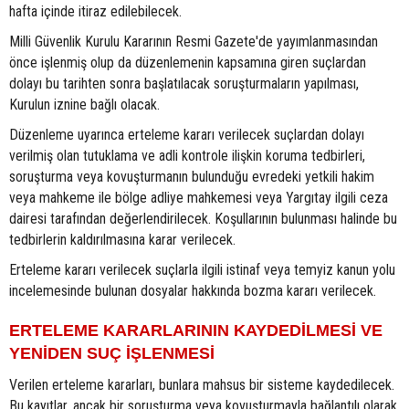
hafta içinde itiraz edilebilecek.
Milli Güvenlik Kurulu Kararının Resmi Gazete'de yayımlanmasından
önce işlenmiş olup da düzenlemenin kapsamına giren suçlardan
dolayı bu tarihten sonra başlatılacak soruşturmaların yapılması,
Kurulun iznine bağlı olacak.
Düzenleme uyarınca erteleme kararı verilecek suçlardan dolayı
verilmiş olan tutuklama ve adli kontrole ilişkin koruma tedbirleri,
soruşturma veya kovuşturmanın bulunduğu evredeki yetkili hakim
veya mahkeme ile bölge adliye mahkemesi veya Yargıtay ilgili ceza
dairesi tarafından değerlendirilecek. Koşullarının bulunması halinde bu
tedbirlerin kaldırılmasına karar verilecek.
Erteleme kararı verilecek suçlarla ilgili istinaf veya temyiz kanun yolu
incelemesinde bulunan dosyalar hakkında bozma kararı verilecek.
ERTELEME KARARLARININ KAYDEDİLMESİ VE
YENİDEN SUÇ İŞLENMESİ
Verilen erteleme kararları, bunlara mahsus bir sisteme kaydedilecek.
Bu kayıtlar, ancak bir soruşturma veya kovuşturmayla bağlantılı olarak