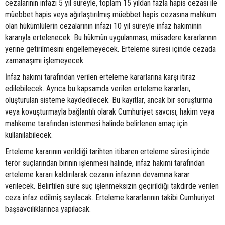
cezalarının infazı 5 yıl süreyle, toplam 15 yıldan fazla hapis cezası ile
müebbet hapis veya ağırlaştırılmış müebbet hapis cezasına mahkum
olan hükümlülerin cezalarının infazı 10 yıl süreyle infaz hakiminin
kararıyla ertelenecek. Bu hükmün uygulanması, müsadere kararlarının
yerine getirilmesini engellemeyecek. Erteleme süresi içinde cezada
zamanaşımı işlemeyecek.
İnfaz hakimi tarafından verilen erteleme kararlarına karşı itiraz
edilebilecek. Ayrıca bu kapsamda verilen erteleme kararları,
oluşturulan sisteme kaydedilecek. Bu kayıtlar, ancak bir soruşturma
veya kovuşturmayla bağlantılı olarak Cumhuriyet savcısı, hakim veya
mahkeme tarafından istenmesi halinde belirlenen amaç için
kullanılabilecek.
Erteleme kararının verildiği tarihten itibaren erteleme süresi içinde
terör suçlarından birinin işlenmesi halinde, infaz hakimi tarafından
erteleme kararı kaldırılarak cezanın infazının devamına karar
verilecek. Belirtilen süre suç işlenmeksizin geçirildiği takdirde verilen
ceza infaz edilmiş sayılacak. Erteleme kararlarının takibi Cumhuriyet
başsavcılıklarınca yapılacak.