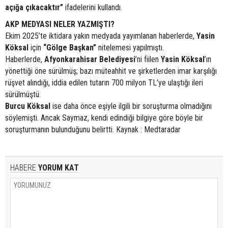
açığa çıkacaktır”
ifadelerini kullandı.
AKP MEDYASI NELER YAZMIŞTI?
Ekim 2025’te iktidara yakın medyada yayımlanan haberlerde,
Yasin
Köksal
için
“Gölge Başkan”
nitelemesi yapılmıştı.
Haberlerde,
Afyonkarahisar Belediyesi
’ni fiilen
Yasin Köksal
’ın
yönettiği öne sürülmüş; bazı müteahhit ve şirketlerden imar karşılığı
rüşvet alındığı, iddia edilen tutarın 700 milyon TL’ye ulaştığı ileri
sürülmüştü.
Burcu Köksal
ise daha önce eşiyle ilgili bir soruşturma olmadığını
söylemişti. Ancak Saymaz, kendi edindiği bilgiye göre böyle bir
soruşturmanın bulunduğunu belirtti. Kaynak : Medtaradar
HABERE
YORUM KAT