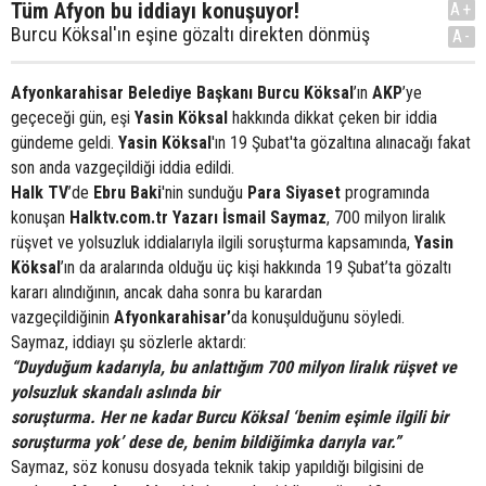
Tüm Afyon bu iddiayı konuşuyor!
A+
Burcu Köksal'ın eşine gözaltı direkten dönmüş
A-
Afyonkarahisar Belediye Başkanı Burcu Köksal
’ın
AKP
’ye
geçeceği gün, eşi
Yasin Köksal
hakkında dikkat çeken bir iddia
gündeme geldi.
Yasin Köksal
'ın 19 Şubat'ta gözaltına alınacağı fakat
son anda vazgeçildiği iddia edildi.
Halk TV
’de
Ebru Baki
'nin sunduğu
Para Siyaset
programında
konuşan
Halktv.com.tr Yazarı İsmail Saymaz
, 700 milyon liralık
rüşvet ve yolsuzluk iddialarıyla ilgili soruşturma kapsamında,
Yasin
Köksal
’ın da aralarında olduğu üç kişi hakkında 19 Şubat’ta gözaltı
kararı alındığının, ancak daha sonra bu karardan
vazgeçildiğinin
Afyonkarahisar’
da konuşulduğunu söyledi.
Saymaz, iddiayı şu sözlerle aktardı:
“Duyduğum kadarıyla, bu anlattığım 700 milyon liralık rüşvet ve
yolsuzluk skandalı aslında bir
soruşturma. Her ne kadar Burcu Köksal ‘benim eşimle ilgili bir
soruşturma yok’ dese de, benim bildiğimka darıyla var.”
Saymaz, söz konusu dosyada teknik takip yapıldığı bilgisini de