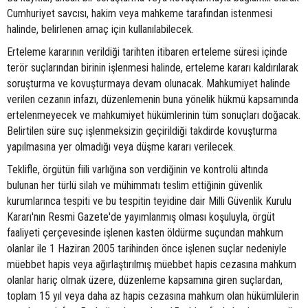
Cumhuriyet savcısı, hakim veya mahkeme tarafından istenmesi
halinde, belirlenen amaç için kullanılabilecek.
Erteleme kararının verildiği tarihten itibaren erteleme süresi içinde
terör suçlarından birinin işlenmesi halinde, erteleme kararı kaldırılarak
soruşturma ve kovuşturmaya devam olunacak. Mahkumiyet halinde
verilen cezanın infazı, düzenlemenin buna yönelik hükmü kapsamında
ertelenmeyecek ve mahkumiyet hükümlerinin tüm sonuçları doğacak.
Belirtilen süre suç işlenmeksizin geçirildiği takdirde kovuşturma
yapılmasına yer olmadığı veya düşme kararı verilecek.
Teklifle, örgütün fiili varlığına son verdiğinin ve kontrolü altında
bulunan her türlü silah ve mühimmatı teslim ettiğinin güvenlik
kurumlarınca tespiti ve bu tespitin teyidine dair Milli Güvenlik Kurulu
Kararı'nın Resmi Gazete'de yayımlanmış olması koşuluyla, örgüt
faaliyeti çerçevesinde işlenen kasten öldürme suçundan mahkum
olanlar ile 1 Haziran 2005 tarihinden önce işlenen suçlar nedeniyle
müebbet hapis veya ağırlaştırılmış müebbet hapis cezasına mahkum
olanlar hariç olmak üzere, düzenleme kapsamına giren suçlardan,
toplam 15 yıl veya daha az hapis cezasına mahkum olan hükümlülerin