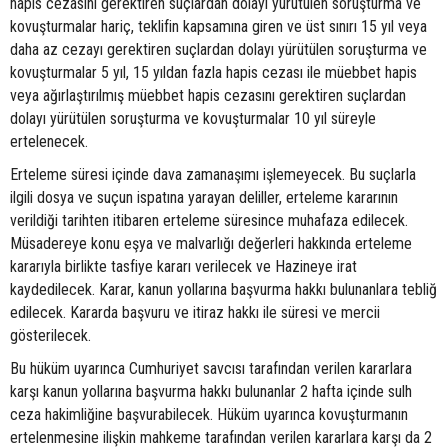
hapis cezasını gerektiren suçlardan dolayı yürütülen soruşturma ve
kovuşturmalar hariç, teklifin kapsamına giren ve üst sınırı 15 yıl veya
daha az cezayı gerektiren suçlardan dolayı yürütülen soruşturma ve
kovuşturmalar 5 yıl, 15 yıldan fazla hapis cezası ile müebbet hapis
veya ağırlaştırılmış müebbet hapis cezasını gerektiren suçlardan
dolayı yürütülen soruşturma ve kovuşturmalar 10 yıl süreyle
ertelenecek.
Erteleme süresi içinde dava zamanaşımı işlemeyecek. Bu suçlarla
ilgili dosya ve suçun ispatına yarayan deliller, erteleme kararının
verildiği tarihten itibaren erteleme süresince muhafaza edilecek.
Müsadereye konu eşya ve malvarlığı değerleri hakkında erteleme
kararıyla birlikte tasfiye kararı verilecek ve Hazineye irat
kaydedilecek. Karar, kanun yollarına başvurma hakkı bulunanlara tebliğ
edilecek. Kararda başvuru ve itiraz hakkı ile süresi ve mercii
gösterilecek.
Bu hüküm uyarınca Cumhuriyet savcısı tarafından verilen kararlara
karşı kanun yollarına başvurma hakkı bulunanlar 2 hafta içinde sulh
ceza hakimliğine başvurabilecek. Hüküm uyarınca kovuşturmanın
ertelenmesine ilişkin mahkeme tarafından verilen kararlara karşı da 2