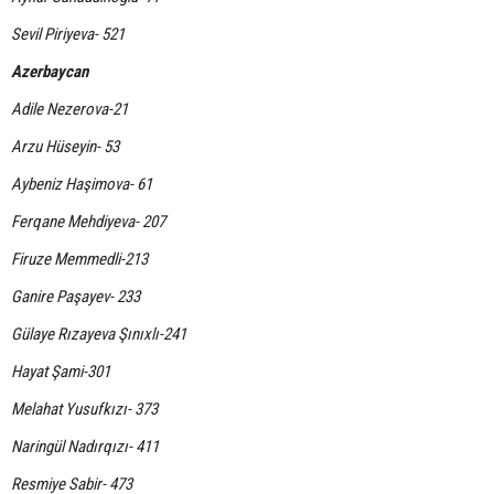
Sevil Piriyeva- 521
Azerbaycan
Adile Nezerova-21
Arzu Hüseyin- 53
Aybeniz Haşimova- 61
Ferqane Mehdiyeva- 207
Firuze Memmedli-213
Ganire Paşayev- 233
Gülaye Rızayeva Şınıxlı-241
Hayat Şami-301
Melahat Yusufkızı- 373
Naringül Nadırqızı- 411
Resmiye Sabir- 473