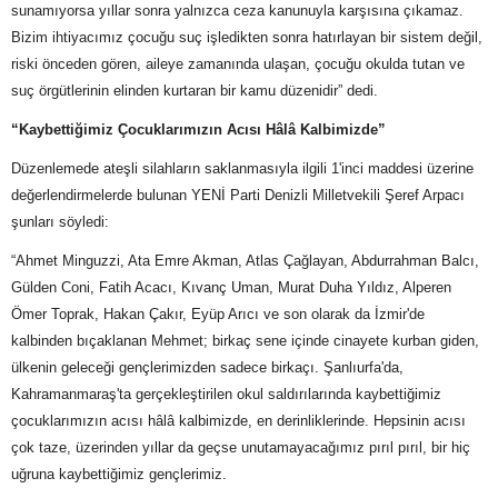
sunamıyorsa yıllar sonra yalnızca ceza kanunuyla karşısına çıkamaz.
Bizim ihtiyacımız çocuğu suç işledikten sonra hatırlayan bir sistem değil,
riski önceden gören, aileye zamanında ulaşan, çocuğu okulda tutan ve
suç örgütlerinin elinden kurtaran bir kamu düzenidir” dedi.
“Kaybettiğimiz Çocuklarımızın Acısı Hâlâ Kalbimizde”
Düzenlemede ateşli silahların saklanmasıyla ilgili 1'inci maddesi üzerine
değerlendirmelerde bulunan YENİ Parti Denizli Milletvekili Şeref Arpacı
şunları söyledi:
“Ahmet Minguzzi, Ata Emre Akman, Atlas Çağlayan, Abdurrahman Balcı,
Gülden Coni, Fatih Acacı, Kıvanç Uman, Murat Duha Yıldız, Alperen
Ömer Toprak, Hakan Çakır, Eyüp Arıcı ve son olarak da İzmir'de
kalbinden bıçaklanan Mehmet; birkaç sene içinde cinayete kurban giden,
ülkenin geleceği gençlerimizden sadece birkaçı. Şanlıurfa'da,
Kahramanmaraş'ta gerçekleştirilen okul saldırılarında kaybettiğimiz
çocuklarımızın acısı hâlâ kalbimizde, en derinliklerinde. Hepsinin acısı
çok taze, üzerinden yıllar da geçse unutamayacağımız pırıl pırıl, bir hiç
uğruna kaybettiğimiz gençlerimiz.