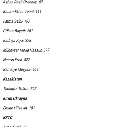
Ayhan Reşit Orankay- 67
Basire Ekber Tisinli-111
Fatma Selbi- 197
Gülzar Bayatlı-261
Kadriya Ziya- 325
Münevver Molla Hassun-397
Nesrin Erbil- 427
Remziye Meyyas- 469
Kazakistan
Tanagöz Tolkın- 595
Kırım Ukrayna
Emine Hüseyin- 181
KKTC