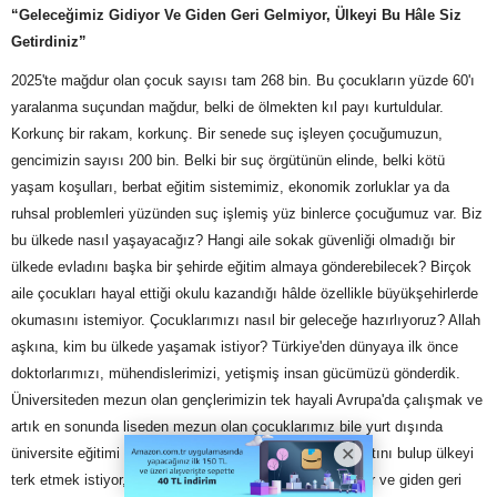
“Geleceğimiz Gidiyor Ve Giden Geri Gelmiyor, Ülkeyi Bu Hâle Siz
Getirdiniz”
2025'te mağdur olan çocuk sayısı tam 268 bin. Bu çocukların yüzde 60'ı
yaralanma suçundan mağdur, belki de ölmekten kıl payı kurtuldular.
Korkunç bir rakam, korkunç. Bir senede suç işleyen çocuğumuzun,
gencimizin sayısı 200 bin. Belki bir suç örgütünün elinde, belki kötü
yaşam koşulları, berbat eğitim sistemimiz, ekonomik zorluklar ya da
ruhsal problemleri yüzünden suç işlemiş yüz binlerce çocuğumuz var. Biz
bu ülkede nasıl yaşayacağız? Hangi aile sokak güvenliği olmadığı bir
ülkede evladını başka bir şehirde eğitim almaya gönderebilecek? Birçok
aile çocukları hayal ettiği okulu kazandığı hâlde özellikle büyükşehirlerde
okumasını istemiyor. Çocuklarımızı nasıl bir geleceğe hazırlıyoruz? Allah
aşkına, kim bu ülkede yaşamak istiyor? Türkiye'den dünyaya ilk önce
doktorlarımızı, mühendislerimizi, yetişmiş insan gücümüzü gönderdik.
Üniversiteden mezun olan gençlerimizin tek hayali Avrupa'da çalışmak ve
artık en sonunda liseden mezun olan çocuklarımız bile yurt dışında
üniversite eğitimi almak istiyorlar. Bütün gençler bir fırsatını bulup ülkeyi
terk etmek istiyor, farkında mısınız? Geleceğimiz gidiyor ve giden geri