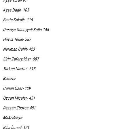
Ayşe Tural- 97
Ayşe Dağlı- 105
Beste Sakallı- 115
Dervişe Güneyyeli Kutlu-145
Havva Tekin- 287
Neriman Cahit- 423
Şirin Zaferyıldızı- 587
Türkan Navruz- 615
Kosova
Canan Özer- 129
Özcan Micalar- 451
Rezzan Zborça-481
Makedonya
Biba İsmail- 121