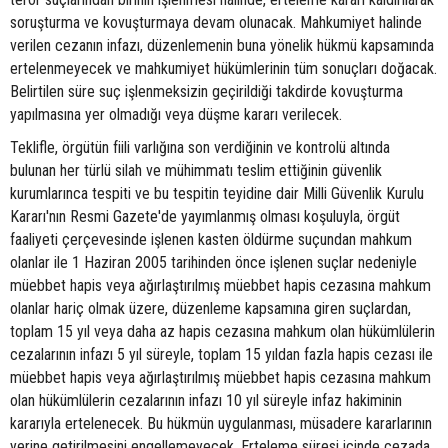
soruşturma ve kovuşturmaya devam olunacak. Mahkumiyet halinde
verilen cezanın infazı, düzenlemenin buna yönelik hükmü kapsamında
ertelenmeyecek ve mahkumiyet hükümlerinin tüm sonuçları doğacak.
Belirtilen süre suç işlenmeksizin geçirildiği takdirde kovuşturma
yapılmasına yer olmadığı veya düşme kararı verilecek.
Teklifle, örgütün fiili varlığına son verdiğinin ve kontrolü altında
bulunan her türlü silah ve mühimmatı teslim ettiğinin güvenlik
kurumlarınca tespiti ve bu tespitin teyidine dair Milli Güvenlik Kurulu
Kararı'nın Resmi Gazete'de yayımlanmış olması koşuluyla, örgüt
faaliyeti çerçevesinde işlenen kasten öldürme suçundan mahkum
olanlar ile 1 Haziran 2005 tarihinden önce işlenen suçlar nedeniyle
müebbet hapis veya ağırlaştırılmış müebbet hapis cezasına mahkum
olanlar hariç olmak üzere, düzenleme kapsamına giren suçlardan,
toplam 15 yıl veya daha az hapis cezasına mahkum olan hükümlülerin
cezalarının infazı 5 yıl süreyle, toplam 15 yıldan fazla hapis cezası ile
müebbet hapis veya ağırlaştırılmış müebbet hapis cezasına mahkum
olan hükümlülerin cezalarının infazı 10 yıl süreyle infaz hakiminin
kararıyla ertelenecek. Bu hükmün uygulanması, müsadere kararlarının
yerine getirilmesini engellemeyecek. Erteleme süresi içinde cezada