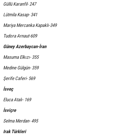
Güllü Karanfil- 247
Lütmila Kasap- 341
Mariya Mercanka Kapaklı-349
Tudora Arnaut-609
Güney Azerbaycan-İran
Masuma Elkızı- 355
Medine Gülgün- 359
Şerife Caferi- 569
İsveç
Eluca Atalı- 169
İsviçre
Selma Merdan- 495
Irak Türkleri