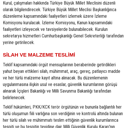
Kurul, çalışmaları hakkında Türkiye Büyük Millet Meclisini düzenli
olarak bilgilendirecek. Türkiye Büyük Millet Meclisi Başkanlığınca
düzenleme kapsamındaki faaliyetleri izlemek üzere İzleme
Komisyonu kurulacak. İzleme Komisyonu, Kanun kapsamındaki
faaliyetleri izleyecek ve tavsiyelerde bulunabilecek. Kurulun
sekretarya hizmetleri Cumhurbaşkanlığı Genel Sekreterliği tarafından
yerine getirilecek.
SİLAH VE MALZEME TESLİMİ
Teklif kapsamındaki örgüt mensuplarının beraberinde getirdikleri
yahut beyan ettikleri silah, mühimmat, araç, gereç, patlayıcı madde
ve her türlü malzeme kayıt altına alınacak. Bu düzenlemenin
uygulanmasına ilişkin usul ve esaslar, güvenlik kurumlarının görüşü
alınarak İçişleri Bakanlığı ve Milli Savunma Bakanlığı tarafından
belirlenecek.
Teklif hükümleri, PKK/KCK terör örgütünün ve bununla bağlantılı her
türlü oluşumun fiili varlığına son verdiğinin ve kontrolü altında bulunan
her türlü silah ve mühimmatı teslim ettiğinin güvenlik kurumlarınca
tespiti ve bu tespitin teyidine dair Milli Güvenlik Kurulu Kararı'nın