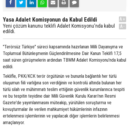
Yasa Adalet Komisyonun da Kabul Edildi
A+
Yeni çözüm kanunu teklifi Adalet Komisyonu'nda kabul
A-
edildi.
"Terörsüz Türkiye" süreci kapsamında hazırlanan Milli Dayanışma ve
Toplumsal Bütünleşmenin Güçlendirilmesine Dair Kanun Teklifi 17,5
saat süren görüşmelerin ardından TBMM Adalet Komisyonu'nda kabul
edildi.
Teklifle, PKK/KCK terör örgütünün ve bununla bağlantılı her türlü
oluşumun fiili varlığına son verdiğinin ve kontrolü altında bulunan her
türlü silah ve mühimmatı teslim ettiğinin güvenlik kurumlarınca tespiti
ve bu tespitin teyidine dair Milli Güvenlik Kurulu Kararı'nın Resmi
Gazete'de yayımlanmasını müteakip, yürütülen soruşturma ve
kovuşturmalar ile verilen mahkumiyet hükümlerinin infazının
ertelenmesi işlemlerinin ve yapılacak diğer işlemlerin belirlenmesi
amaçlanıyor.