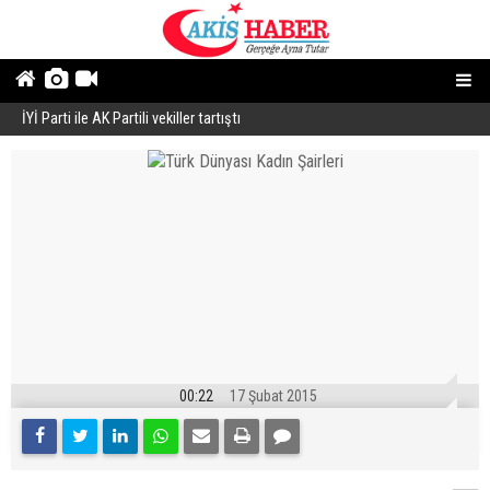
İYİ Parti ile AK Partili vekiller tartıştı
B
00:22
17 Şubat 2015