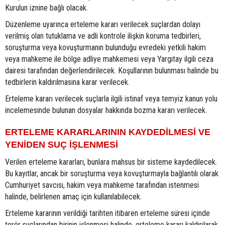
Kurulun iznine bağlı olacak.
Düzenleme uyarınca erteleme kararı verilecek suçlardan dolayı
verilmiş olan tutuklama ve adli kontrole ilişkin koruma tedbirleri,
soruşturma veya kovuşturmanın bulunduğu evredeki yetkili hakim
veya mahkeme ile bölge adliye mahkemesi veya Yargıtay ilgili ceza
dairesi tarafından değerlendirilecek. Koşullarının bulunması halinde bu
tedbirlerin kaldırılmasına karar verilecek.
Erteleme kararı verilecek suçlarla ilgili istinaf veya temyiz kanun yolu
incelemesinde bulunan dosyalar hakkında bozma kararı verilecek.
ERTELEME KARARLARININ KAYDEDİLMESİ VE
YENİDEN SUÇ İŞLENMESİ
Verilen erteleme kararları, bunlara mahsus bir sisteme kaydedilecek.
Bu kayıtlar, ancak bir soruşturma veya kovuşturmayla bağlantılı olarak
Cumhuriyet savcısı, hakim veya mahkeme tarafından istenmesi
halinde, belirlenen amaç için kullanılabilecek.
Erteleme kararının verildiği tarihten itibaren erteleme süresi içinde
terör suçlarından birinin işlenmesi halinde, erteleme kararı kaldırılarak