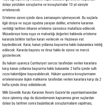
dolayı yürütülen soruşturma ve kovuşturmalar 10 yıl süreyle
ertelenecek.
Erteleme süresi içinde dava zamanaşımı işlemeyecek. Bu suçlarla
ilgili dosya ve suçun ispatına yarayan deliller, erteleme kararının
verildiği tarihten itibaren erteleme süresince muhafaza edilecek.
Müsadereye konu eşya ve malvarlığı değerleri hakkında erteleme
kararıyla birlikte tasfiye kararı verilecek ve Hazineye irat
kaydedilecek. Karar, kanun yollarına başvurma hakkı bulunanlara tebliğ
edilecek. Kararda başvuru ve itiraz hakkı ile süresi ve mercii
gösterilecek.
Bu hüküm uyarınca Cumhuriyet savcısı tarafından verilen kararlara
karşı kanun yollarına başvurma hakkı bulunanlar 2 hafta içinde sulh
ceza hakimliğine başvurabilecek. Hüküm uyarınca kovuşturmanın
ertelenmesine ilişkin mahkeme tarafından verilen kararlara karşı da 2
hafta içinde itiraz edilebilecek.
Milli Güvenlik Kurulu Kararının Resmi Gazete'de yayımlanmasından
önce işlenmiş olup da düzenlemenin kapsamına giren suçlardan
dolayı bu tarihten sonra başlatılacak soruşturmaların yapılması,