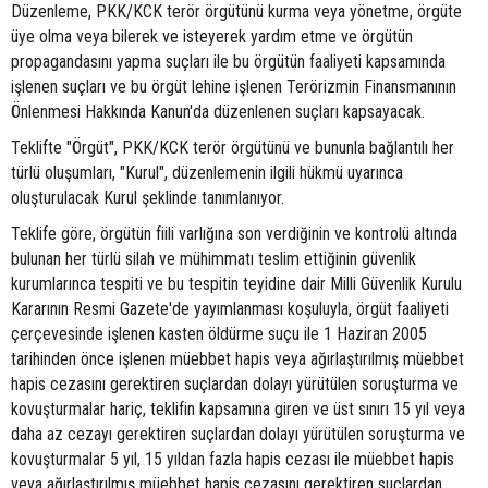
Düzenleme, PKK/KCK terör örgütünü kurma veya yönetme, örgüte
üye olma veya bilerek ve isteyerek yardım etme ve örgütün
propagandasını yapma suçları ile bu örgütün faaliyeti kapsamında
işlenen suçları ve bu örgüt lehine işlenen Terörizmin Finansmanının
Önlenmesi Hakkında Kanun'da düzenlenen suçları kapsayacak.
Teklifte "Örgüt", PKK/KCK terör örgütünü ve bununla bağlantılı her
türlü oluşumları, "Kurul", düzenlemenin ilgili hükmü uyarınca
oluşturulacak Kurul şeklinde tanımlanıyor.
Teklife göre, örgütün fiili varlığına son verdiğinin ve kontrolü altında
bulunan her türlü silah ve mühimmatı teslim ettiğinin güvenlik
kurumlarınca tespiti ve bu tespitin teyidine dair Milli Güvenlik Kurulu
Kararının Resmi Gazete'de yayımlanması koşuluyla, örgüt faaliyeti
çerçevesinde işlenen kasten öldürme suçu ile 1 Haziran 2005
tarihinden önce işlenen müebbet hapis veya ağırlaştırılmış müebbet
hapis cezasını gerektiren suçlardan dolayı yürütülen soruşturma ve
kovuşturmalar hariç, teklifin kapsamına giren ve üst sınırı 15 yıl veya
daha az cezayı gerektiren suçlardan dolayı yürütülen soruşturma ve
kovuşturmalar 5 yıl, 15 yıldan fazla hapis cezası ile müebbet hapis
veya ağırlaştırılmış müebbet hapis cezasını gerektiren suçlardan