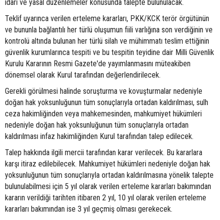
idari ve yasal düzenlemeler konusunda talepte bulunulacak.
Teklif uyarınca verilen erteleme kararları, PKK/KCK terör örgütünün
ve bununla bağlantılı her türlü oluşumun fiili varlığına son verdiğinin ve
kontrolü altında bulunan her türlü silah ve mühimmatı teslim ettiğinin
güvenlik kurumlarınca tespiti ve bu tespitin teyidine dair Milli Güvenlik
Kurulu Kararının Resmi Gazete'de yayımlanmasını müteakiben
dönemsel olarak Kurul tarafından değerlendirilecek.
Gerekli görülmesi halinde soruşturma ve kovuşturmalar nedeniyle
doğan hak yoksunluğunun tüm sonuçlarıyla ortadan kaldırılması, sulh
ceza hakimliğinden veya mahkemesinden, mahkumiyet hükümleri
nedeniyle doğan hak yoksunluğunun tüm sonuçlarıyla ortadan
kaldırılması infaz hakimliğinden Kurul tarafından talep edilecek.
Talep hakkında ilgili mercii tarafından karar verilecek. Bu kararlara
karşı itiraz edilebilecek. Mahkumiyet hükümleri nedeniyle doğan hak
yoksunluğunun tüm sonuçlarıyla ortadan kaldırılmasına yönelik talepte
bulunulabilmesi için 5 yıl olarak verilen erteleme kararları bakımından
kararın verildiği tarihten itibaren 2 yıl, 10 yıl olarak verilen erteleme
kararları bakımından ise 3 yıl geçmiş olması gerekecek.