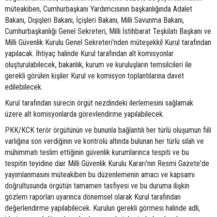
müteakiben, Cumhurbaşkanı Yardımcısının başkanlığında Adalet
Bakanı, Dışişleri Bakanı, İçişleri Bakanı, Milli Savunma Bakanı,
Cumhurbaşkanlığı Genel Sekreteri, Milli İstihbarat Teşkilatı Başkanı ve
Milli Güvenlik Kurulu Genel Sekreteri'nden müteşekkil Kurul tarafından
yapılacak. İhtiyaç halinde Kurul tarafından alt komisyonlar
oluşturulabilecek, bakanlık, kurum ve kuruluşların temsilcileri ile
gerekli görülen kişiler Kurul ve komisyon toplantılarına davet
edilebilecek.
Kurul tarafından sürecin örgüt nezdindeki ilerlemesini sağlamak
üzere alt komisyonlarda görevlendirme yapılabilecek.
PKK/KCK terör örgütünün ve bununla bağlantılı her türlü oluşumun fiili
varlığına son verdiğinin ve kontrolü altında bulunan her türlü silah ve
mühimmatı teslim ettiğinin güvenlik kurumlarınca tespiti ve bu
tespitin teyidine dair Milli Güvenlik Kurulu Kararı'nın Resmi Gazete'de
yayımlanmasını müteakiben bu düzenlemenin amacı ve kapsamı
doğrultusunda örgütün tamamen tasfiyesi ve bu duruma ilişkin
gözlem raporları uyarınca dönemsel olarak Kurul tarafından
değerlendirme yapılabilecek. Kurulun gerekli görmesi halinde adli,