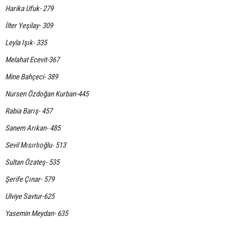
Harika Ufuk- 279
İlter Yeşilay- 309
Leyla Işık- 335
Melahat Ecevit-367
Mine Bahçeci- 389
Nursen Özdoğan Kurban-445
Rabia Barış- 457
Sanem Arıkan- 485
Sevil Mısırlıoğlu- 513
Sultan Özateş- 535
Şerife Çınar- 579
Ulviye Savtur-625
Yasemin Meydan- 635