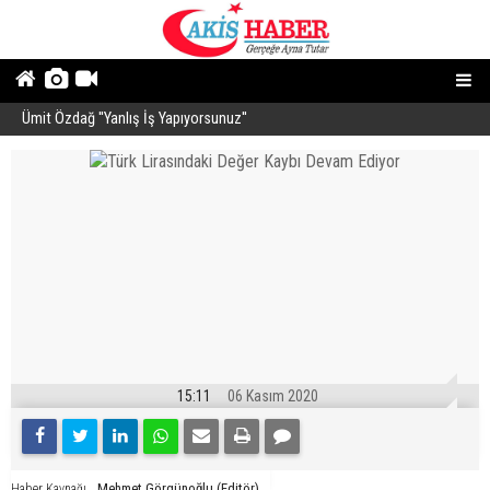
Ümit Özdağ ''Yanlış İş Yapıyorsunuz''
B
15:11
06 Kasım 2020
Mehmet Görgünoğlu (Editör)
Haber Kaynağı