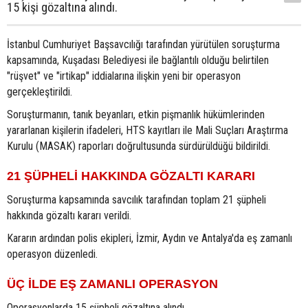
15 kişi gözaltına alındı.
İstanbul Cumhuriyet Başsavcılığı tarafından yürütülen soruşturma
kapsamında, Kuşadası Belediyesi ile bağlantılı olduğu belirtilen
"rüşvet" ve "irtikap" iddialarına ilişkin yeni bir operasyon
gerçekleştirildi.
Soruşturmanın, tanık beyanları, etkin pişmanlık hükümlerinden
yararlanan kişilerin ifadeleri, HTS kayıtları ile Mali Suçları Araştırma
Kurulu (MASAK) raporları doğrultusunda sürdürüldüğü bildirildi.
21 ŞÜPHELİ HAKKINDA GÖZALTI KARARI
Soruşturma kapsamında savcılık tarafından toplam 21 şüpheli
hakkında gözaltı kararı verildi.
Kararın ardından polis ekipleri, İzmir, Aydın ve Antalya'da eş zamanlı
operasyon düzenledi.
ÜÇ İLDE EŞ ZAMANLI OPERASYON
Operasyonlarda 15 şüpheli gözaltına alındı.