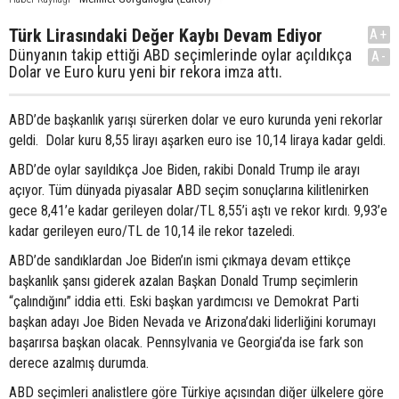
Türk Lirasındaki Değer Kaybı Devam Ediyor
A+
Dünyanın takip ettiği ABD seçimlerinde oylar açıldıkça
A-
Dolar ve Euro kuru yeni bir rekora imza attı.
ABD’de başkanlık yarışı sürerken dolar ve euro kurunda yeni rekorlar
geldi. Dolar kuru 8,55 lirayı aşarken euro ise 10,14 liraya kadar geldi.
ABD’de oylar sayıldıkça Joe Biden, rakibi Donald Trump ile arayı
açıyor. Tüm dünyada piyasalar ABD seçim sonuçlarına kilitlenirken
gece 8,41’e kadar gerileyen dolar/TL 8,55’i aştı ve rekor kırdı. 9,93’e
kadar gerileyen euro/TL de 10,14 ile rekor tazeledi.
ABD’de sandıklardan Joe Biden’ın ismi çıkmaya devam ettikçe
başkanlık şansı giderek azalan Başkan Donald Trump seçimlerin
“çalındığını” iddia etti. Eski başkan yardımcısı ve Demokrat Parti
başkan adayı Joe Biden Nevada ve Arizona’daki liderliğini korumayı
başarırsa başkan olacak. Pennsylvania ve Georgia’da ise fark son
derece azalmış durumda.
ABD seçimleri analistlere göre Türkiye açısından diğer ülkelere göre