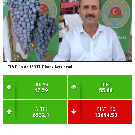
''TMO En Az 150 TL Olarak Açıklamalı''
DOLAR
EURO
47.59
55.06
ALTIN
BIST 100
6532.1
13694.53