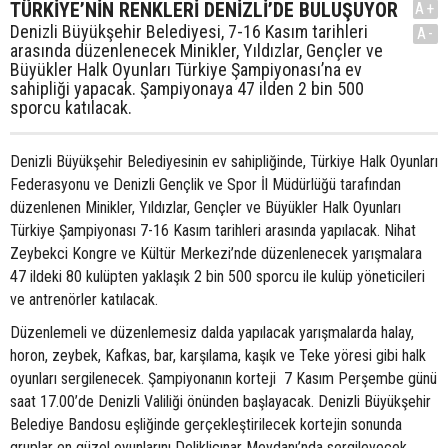
TÜRKİYE’NİN RENKLERİ DENİZLİ’DE BULUŞUYOR
A+
Denizli Büyükşehir Belediyesi, 7-16 Kasım tarihleri
A-
arasında düzenlenecek Minikler, Yıldızlar, Gençler ve
Büyükler Halk Oyunları Türkiye Şampiyonası’na ev
sahipliği yapacak. Şampiyonaya 47 ilden 2 bin 500
sporcu katılacak.
Denizli Büyükşehir Belediyesinin ev sahipliğinde, Türkiye Halk Oyunları
Federasyonu ve Denizli Gençlik ve Spor İl Müdürlüğü tarafından
düzenlenen Minikler, Yıldızlar, Gençler ve Büyükler Halk Oyunları
Türkiye Şampiyonası 7-16 Kasım tarihleri arasında yapılacak. Nihat
Zeybekci Kongre ve Kültür Merkezi’nde düzenlenecek yarışmalara
47 ildeki 80 kulüpten yaklaşık 2 bin 500 sporcu ile kulüp yöneticileri
ve antrenörler katılacak.
Düzenlemeli ve düzenlemesiz dalda yapılacak yarışmalarda halay,
horon, zeybek, Kafkas, bar, karşılama, kaşık ve Teke yöresi gibi halk
oyunları sergilenecek. Şampiyonanın korteji 7 Kasım Perşembe günü
saat 17.00’de Denizli Valiliği önünden başlayacak. Denizli Büyükşehir
Belediye Bandosu eşliğinde gerçekleştirilecek kortejin sonunda
gruplar en güzel oyunlarını Delikliçınar Meydanı’nda sergileyecek.