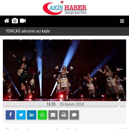
YENİÇAĞ ailesinin acı kaybı
“
16:35
05 Kasım 2024