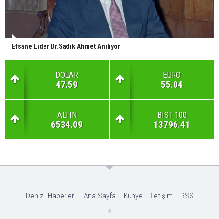
Efsane Lider Dr.Sadık Ahmet Anılıyor
DOLAR
EURO
47.59
55.04
ALTIN
BIST 100
6534.09
13796.41
Denizli Haberleri
Ana Sayfa
Künye
İletişim
RSS