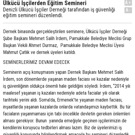
Ülkücü İşçilerden Eğitim Semineri
A+
Denizli Ülkücü İşçiler Derneği tarafından iş güvenliği
A-
eğitim semineri düzenlendi.
Dernek binasında gerçekleştirilen seminere, Ülkücü İşçiler Derneği
Şube Başkanı Mehmet Salih İrdem, Pamukkale Belediye Meclisi Grup
Başkan Vekili Ahmet Durmaz, Pamukkale Belediye Meclisi Üyesi
Mahmut Çatlık ve dernek üyeleri katıldı.
SEMİNERLERİMİZ DEVAM EDECEK
Seminerin açış konuşmasını yapan Dernek Başkanı Mehmet Salih
İrdem, son dönemlerde yaşanan maden faciası ve kazalar nedeniyle
iş güvenliğinin oldukça önemli hale geldiğini söyledi. İrdem, “2014 yılı
maalesef yaşanan iş kazaları nedeniyle adeta facialar yılı olarak
tarihteki yerini aldı. Soma’da, Ermenek’te yaşanan maden faciası,
inşaatlarda yaşanan kazalarda onlarda vatandaşımızı kaybettik. Bu tür
faciaların yaşanmaması için tabi öncelikle devletin gereken önlemleri
alması gerekiyor. Bunun yanında emeğiyle geçinen işçilerimizin de
kendilerini koruyucu tedbirleri alması lazım. Biz de üyelerimizi iş
güvenliği konusunda bilgilendirmek amacıyla bu semineri düzenledik.