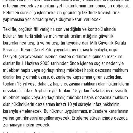
ertelenmeyecek ve mahkumiyet hükümlerinin tüm sonuçları doğacak.
Belirtilen süre suç işlenmeksizin geçirildiği takdirde kovuşturma
yapılmasına yer olmadığı veya düşme kararı verilecek.
Teklifle, örgütün fiili varlığına son verdiğinin ve kontrolü altında
bulunan her türlü silah ve mühimmatı teslim ettiğinin güvenlik
kurumlarınca tespiti ve bu tespitin teyidine dair Milli Güvenlik Kurulu
Kararı'nın Resmi Gazete'de yayımlanmış olması koşuluyla, örgüt
faaliyeti çerçevesinde işlenen kasten öldürme suçundan mahkum
olanlar ile 1 Haziran 2005 tarihinden önce işlenen suçlar nedeniyle
müebbet hapis veya ağırlaştırılmış müebbet hapis cezasına mahkum
olanlar hariç olmak üzere, düzenleme kapsamına giren suçlardan,
toplam 15 yıl veya daha az hapis cezasına mahkum olan hükümlülerin
cezalarının infazı 5 yıl süreyle, toplam 15 yıldan fazla hapis cezası ile
müebbet hapis veya ağırlaştırılmış müebbet hapis cezasına mahkum
olan hükümlülerin cezalarının infazı 10 yıl süreyle infaz hakiminin
kararıyla ertelenecek. Bu hükmün uygulanması, müsadere kararlarının
yerine getirilmesini engellemeyecek. Erteleme süresi içinde cezada
zamanaşımı işlemeyecek.