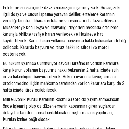
Erteleme süresi içinde dava zamanaşımı işlemeyecek. Bu suçlarla
ilgili dosya ve suçun ispatına yarayan deliller, erteleme kararının
verildiği tarihten itibaren erteleme süresince muhafaza edilecek.
Müsadereye konu eşya ve malvarlığı değerleri hakkında erteleme
kararıyla birlikte tasfiye kararı verilecek ve Hazineye irat
kaydedilecek. Karar, kanun yollarına başvurma hakkı bulunanlara tebliğ
edilecek. Kararda başvuru ve itiraz hakkı ile süresi ve mercii
gösterilecek.
Bu hüküm uyarınca Cumhuriyet savcısı tarafından verilen kararlara
karşı kanun yollarına başvurma hakkı bulunanlar 2 hafta içinde sulh
ceza hakimliğine başvurabilecek. Hüküm uyarınca kovuşturmanın
ertelenmesine ilişkin mahkeme tarafından verilen kararlara karşı da 2
hafta içinde itiraz edilebilecek.
Milli Güvenlik Kurulu Kararının Resmi Gazete'de yayımlanmasından
önce işlenmiş olup da düzenlemenin kapsamına giren suçlardan
dolayı bu tarihten sonra başlatılacak soruşturmaların yapılması,
Kurulun iznine bağlı olacak.
Düzenleme uyarınca erteleme kararı verilecek suçlardan dolayı