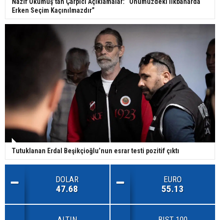
Nazif Okumuş’tan Çarpıcı Açıklamalar: “Önümüzdeki İlkbaharda
Erken Seçim Kaçınılmazdır”
Tutuklanan Erdal Beşikçioğlu’nun esrar testi pozitif çıktı
DOLAR
EURO
47.68
55.13
ALTIN
BIST 100