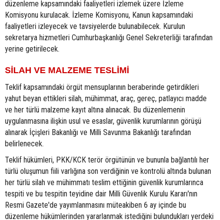
düzenleme kapsamındaki faaliyetleri izlemek üzere İzleme
Komisyonu kurulacak. İzleme Komisyonu, Kanun kapsamındaki
faaliyetleri izleyecek ve tavsiyelerde bulunabilecek. Kurulun
sekretarya hizmetleri Cumhurbaşkanlığı Genel Sekreterliği tarafından
yerine getirilecek.
SİLAH VE MALZEME TESLİMİ
Teklif kapsamındaki örgüt mensuplarının beraberinde getirdikleri
yahut beyan ettikleri silah, mühimmat, araç, gereç, patlayıcı madde
ve her türlü malzeme kayıt altına alınacak. Bu düzenlemenin
uygulanmasına ilişkin usul ve esaslar, güvenlik kurumlarının görüşü
alınarak İçişleri Bakanlığı ve Milli Savunma Bakanlığı tarafından
belirlenecek.
Teklif hükümleri, PKK/KCK terör örgütünün ve bununla bağlantılı her
türlü oluşumun fiili varlığına son verdiğinin ve kontrolü altında bulunan
her türlü silah ve mühimmatı teslim ettiğinin güvenlik kurumlarınca
tespiti ve bu tespitin teyidine dair Milli Güvenlik Kurulu Kararı'nın
Resmi Gazete'de yayımlanmasını müteakiben 6 ay içinde bu
düzenleme hükümlerinden yararlanmak istediğini bulundukları yerdeki