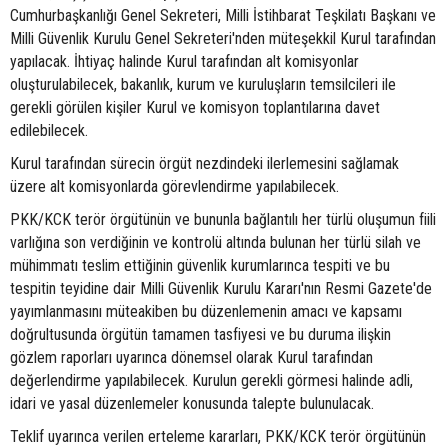
Cumhurbaşkanlığı Genel Sekreteri, Milli İstihbarat Teşkilatı Başkanı ve
Milli Güvenlik Kurulu Genel Sekreteri'nden müteşekkil Kurul tarafından
yapılacak. İhtiyaç halinde Kurul tarafından alt komisyonlar
oluşturulabilecek, bakanlık, kurum ve kuruluşların temsilcileri ile
gerekli görülen kişiler Kurul ve komisyon toplantılarına davet
edilebilecek.
Kurul tarafından sürecin örgüt nezdindeki ilerlemesini sağlamak
üzere alt komisyonlarda görevlendirme yapılabilecek.
PKK/KCK terör örgütünün ve bununla bağlantılı her türlü oluşumun fiili
varlığına son verdiğinin ve kontrolü altında bulunan her türlü silah ve
mühimmatı teslim ettiğinin güvenlik kurumlarınca tespiti ve bu
tespitin teyidine dair Milli Güvenlik Kurulu Kararı'nın Resmi Gazete'de
yayımlanmasını müteakiben bu düzenlemenin amacı ve kapsamı
doğrultusunda örgütün tamamen tasfiyesi ve bu duruma ilişkin
gözlem raporları uyarınca dönemsel olarak Kurul tarafından
değerlendirme yapılabilecek. Kurulun gerekli görmesi halinde adli,
idari ve yasal düzenlemeler konusunda talepte bulunulacak.
Teklif uyarınca verilen erteleme kararları, PKK/KCK terör örgütünün