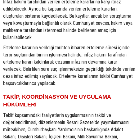
İnfaz hakimi tarafından verilen erteleme kararlarına karşı itiraz
edilebilecek. Ayrıca bu kapsamda verilen erteleme kararları,
oluşturulan sisteme kaydedilecek. Bu kayıtlar, ancak bir soruşturma
veya kovuşturmayla bağlantılı olarak Cumhuriyet savcısı, hakim veya
mahkeme tarafından istenmesi halinde belirlenen amaç için
kullanılabilecek.
Erteleme kararının verildiği tarihten itibaren erteleme süresi içinde
terör suçlarından birinin işlenmesi halinde, infaz hakimi tarafından
erteleme kararı kaldırılarak cezanın infazının devamına karar
verilecek. Belirtilen süre suç işlenmeksizin geçirildiği takdirde verilen
ceza infaz edilmiş sayılacak. Erteleme kararlarının takibi Cumhuriyet
başsavcılıklarınca yapılacak.
TAKİP, KOORDİNASYON VE UYGULAMA
HÜKÜMLERİ
Teklif kapsamındaki faaliyetlerin uygulanmasının takibi ve
değerlendirilmesi, düzenlemenin Resmi Gazete'de yayımlanmasını
müteakiben, Cumhurbaşkanı Yardımcısının başkanlığında Adalet
Bakanı, Dışişleri Bakanı, İçişleri Bakanı, Milli Savunma Bakanı,