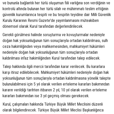
ve bununla bağlantılı her türlü oluşumun fiili varlığına son verdiğinin ve
kontrolü altında bulunan her türlü silah ve mühimmatı teslim ettiğinin
güvenlik kurumlarınca tespiti ve bu tespitin teyidine dair Milli Güvenlik
Kurulu Kararının Resmi Gazete'de yayımlanmasını müteakiben
dönemsel olarak Kurul tarafından değerlendirilecek.
Gerekli görülmesi halinde soruşturma ve kovuşturmalar nedeniyle
doğan hak yoksunluğunun tüm sonuçlarıyla ortadan kaldırılması, sulh
ceza hakimliğinden veya mahkemesinden, mahkumiyet hükümleri
nedeniyle doğan hak yoksunluğunun tüm sonuçlarıyla ortadan
kaldırılması infaz hakimliğinden Kurul tarafından talep edilecek.
Talep hakkında ilgili mercii tarafından karar verilecek. Bu kararlara
karşı itiraz edilebilecek. Mahkumiyet hükümleri nedeniyle doğan hak
yoksunluğunun tüm sonuçlarıyla ortadan kaldırılmasına yönelik talepte
bulunulabilmesi için 5 yıl olarak verilen erteleme kararları bakımından
kararın verildiği tarihten itibaren 2 yıl, 10 yıl olarak verilen erteleme
kararları bakımından ise 3 yıl geçmiş olması gerekecek.
Kurul, çalışmaları hakkında Türkiye Büyük Millet Meclisini düzenli
olarak bilgilendirecek. Türkiye Büyük Millet Meclisi Başkanlığınca