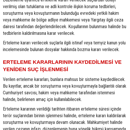
verilmiş olan tutuklama ve adli kontrole ilişkin koruma tedbirleri,
soruşturma veya kovuşturmanın bulunduğu evredeki yetkili hakim
veya mahkeme ile bölge adliye mahkemesi veya Yargıtay ilgili ceza
dairesi tarafından değerlendirilecek. Koşullarının bulunması halinde bu
tedbirlerin kaldırılmasına karar verilecek.
Erteleme kararı verilecek suçlarla ilgili istinaf veya temyiz kanun yolu
incelemesinde bulunan dosyalar hakkında bozma kararı verilecek.
ERTELEME KARARLARININ KAYDEDİLMESİ VE
YENİDEN SUÇ İŞLENMESİ
Verilen erteleme kararları, bunlara mahsus bir sisteme kaydedilecek.
Bu kayıtlar, ancak bir soruşturma veya kovuşturmayla bağlantılı olarak
Cumhuriyet savcısı, hakim veya mahkeme tarafından istenmesi
halinde, belirlenen amaç için kullanılabilecek.
Erteleme kararının verildiği tarihten itibaren erteleme süresi içinde
terör suçlarından birinin işlenmesi halinde, erteleme kararı kaldırılarak
soruşturma ve kovuşturmaya devam olunacak. Mahkumiyet halinde
verilen cezanın infazı, düzenlemenin buna yönelik hükmü kapsamında