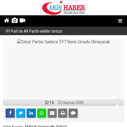
İYİ Parti ile AK Partili vekiller tartıştı
B
22:14
22 Haziran 2020
Mehmet Görgünoğlu (Editör)
Haber Kaynağı