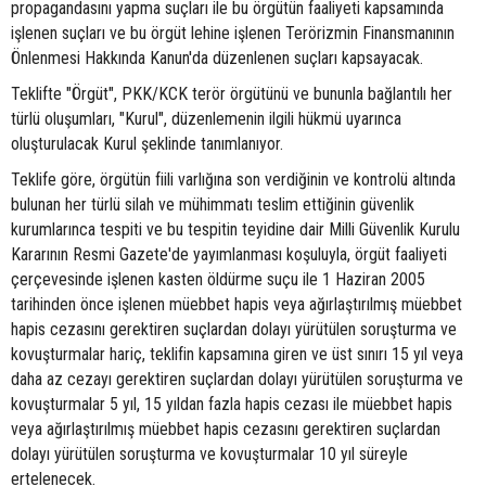
propagandasını yapma suçları ile bu örgütün faaliyeti kapsamında
işlenen suçları ve bu örgüt lehine işlenen Terörizmin Finansmanının
Önlenmesi Hakkında Kanun'da düzenlenen suçları kapsayacak.
Teklifte "Örgüt", PKK/KCK terör örgütünü ve bununla bağlantılı her
türlü oluşumları, "Kurul", düzenlemenin ilgili hükmü uyarınca
oluşturulacak Kurul şeklinde tanımlanıyor.
Teklife göre, örgütün fiili varlığına son verdiğinin ve kontrolü altında
bulunan her türlü silah ve mühimmatı teslim ettiğinin güvenlik
kurumlarınca tespiti ve bu tespitin teyidine dair Milli Güvenlik Kurulu
Kararının Resmi Gazete'de yayımlanması koşuluyla, örgüt faaliyeti
çerçevesinde işlenen kasten öldürme suçu ile 1 Haziran 2005
tarihinden önce işlenen müebbet hapis veya ağırlaştırılmış müebbet
hapis cezasını gerektiren suçlardan dolayı yürütülen soruşturma ve
kovuşturmalar hariç, teklifin kapsamına giren ve üst sınırı 15 yıl veya
daha az cezayı gerektiren suçlardan dolayı yürütülen soruşturma ve
kovuşturmalar 5 yıl, 15 yıldan fazla hapis cezası ile müebbet hapis
veya ağırlaştırılmış müebbet hapis cezasını gerektiren suçlardan
dolayı yürütülen soruşturma ve kovuşturmalar 10 yıl süreyle
ertelenecek.