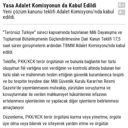
Yasa Adalet Komisyonun da Kabul Edildi
A+
Yeni çözüm kanunu teklifi Adalet Komisyonu'nda kabul
A-
edildi.
"Terörsüz Türkiye" süreci kapsamında hazırlanan Milli Dayanışma ve
Toplumsal Bütünleşmenin Güçlendirilmesine Dair Kanun Teklifi 17,5
saat süren görüşmelerin ardından TBMM Adalet Komisyonu'nda kabul
edildi.
Teklifle, PKK/KCK terör örgütünün ve bununla bağlantılı her türlü
oluşumun fiili varlığına son verdiğinin ve kontrolü altında bulunan her
türlü silah ve mühimmatı teslim ettiğinin güvenlik kurumlarınca tespiti
ve bu tespitin teyidine dair Milli Güvenlik Kurulu Kararı'nın Resmi
Gazete'de yayımlanmasını müteakip, yürütülen soruşturma ve
kovuşturmalar ile verilen mahkumiyet hükümlerinin infazının
ertelenmesi işlemlerinin ve yapılacak diğer işlemlerin belirlenmesi
amaçlanıyor.
Düzenleme, PKK/KCK terör örgütünü kurma veya yönetme, örgüte
üye olma veya bilerek ve isteyerek yardım etme ve örgütün