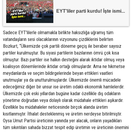
EYT'liler parti kurdu! İşte ismi...
Sadece EYT’lilerle olmamakla birlikte haksızlığa uğramış tüm
vatandaşların sesi olacaklarının vizyonunu çizdiklerini belirten
Bozkurt, “Ülkemizde çok partili döneme geçiş ile beraber sayısız
partiler kurulmuştur. Bu siyasi partilerin bazılarının ömrü çok kısa
olmuştur. Bazı partiler ise halkın desteğini alarak iktidar olmuş veya
koalisyon dönemlerinde iktidar ortağı olmuşlardır. Ama ne hikmetse
meydanlarda ve seçim bildirgelerinde beyan ettikleri vaatleri
unutmuşlar ya da unutturulmuşlardır. Ülkemizde önemli mücadele
edeceğimiz diğer bir unsur ise üretim odaklı ekonomik hamlelerdir.
Ülkemizde çok eski yıllardan bugüne kadar özellikle dış odakların
yönetime doğrudan veya dolaylı olarak müdahale ettikleri aşikardır.
Özellikle bu müdahaleler neticesinde birçok alanda üretim
kısıtlanmıştır. İthalat desteklenmiş ve üretim nerdeyse bitirilmiştir.
Oysa Umut Partisi üreticinin yanında yer alacak, onların yaşadıkları
tüm sıkıntıları sahada bizzat tespit edip üretimin ve üreticinin önemini