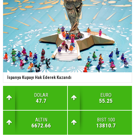
İspanya Kupayı Hak Ederek Kazandı
DOLAR
EURO
47.7
55.25
ALTIN
BIST 100
6672.66
13810.7