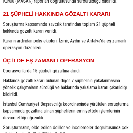
Kurulu (MASAK) raporları doğrultusunda sürdürüldüğü bildirildi.
21 ŞÜPHELİ HAKKINDA GÖZALTI KARARI
Soruşturma kapsamında savcılık tarafından toplam 21 şüpheli
hakkında gözaltı kararı verildi.
Kararın ardından polis ekipleri, İzmir, Aydın ve Antalya'da eş zamanlı
operasyon düzenledi.
ÜÇ İLDE EŞ ZAMANLI OPERASYON
Operasyonlarda 15 şüpheli gözaltına alındı.
Hakkında gözaltı kararı bulunan diğer 7 şüphelinin yakalanmasına
yönelik çalışmaların sürdüğü ve haklarında yakalama kararı çıkarıldığı
bildirildi.
İstanbul Cumhuriyet Başsavcılığı koordinesinde yürütülen soruşturma
kapsamında gözaltına alınan şüphelilerin emniyetteki işlemlerinin
devam ettiği öğrenildi.
Soruşturmanın, elde edilen deliller ve incelemeler doğrultusunda çok