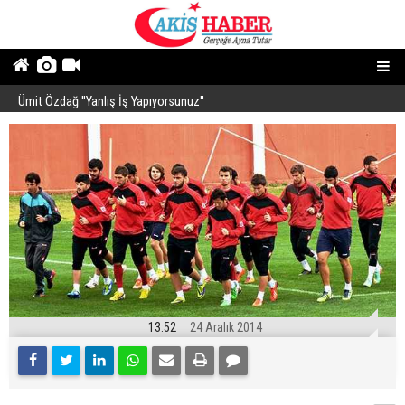
Ümit Özdağ ''Yanlış İş Yapıyorsunuz''
B
13:52
24 Aralık 2014