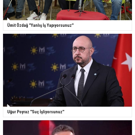
Ümit Özdağ ''Yanlış İş Yapıyorsunuz''
Uğur Poyraz ''Suç İşliyorsunuz''