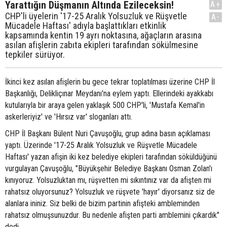
Yarattığın Düşmanın Altında Ezileceksin!
A+
CHP'li üyelerin '17-25 Aralık Yolsuzluk ve Rüşvetle
A-
Mücadele Haftası' adıyla başlattıkları etkinlik
kapsamında kentin 19 ayrı noktasına, ağaçların arasına
asılan afişlerin zabıta ekipleri tarafından sökülmesine
tepkiler sürüyor.
İkinci kez asılan afişlerin bu gece tekrar toplatılması üzerine CHP İl
Başkanlığı, Delikliçınar Meydanı'na eylem yaptı. Ellerindeki ayakkabı
kutularıyla bir araya gelen yaklaşık 500 CHP'li, 'Mustafa Kemal'in
askerleriyiz' ve 'Hırsız var' sloganları attı.
CHP İl Başkanı Bülent Nuri Çavuşoğlu, grup adına basın açıklaması
yaptı. Üzerinde '17-25 Aralık Yolsuzluk ve Rüşvetle Mücadele
Haftası' yazan afişin iki kez belediye ekipleri tarafından söküldüğünü
vurgulayan Çavuşoğlu, "Büyükşehir Belediye Başkanı Osman Zolan'ı
kınıyoruz. Yolsuzluktan mı, rüşvetten mi sıkıntınız var da afişten mi
rahatsız oluyorsunuz? Yolsuzluk ve rüşvete 'hayır' diyorsanız siz de
alanlara ininiz. Siz belki de bizim partinin afişteki ambleminden
rahatsız olmuşsunuzdur. Bu nedenle afişten parti amblemini çıkardık"
dedi.