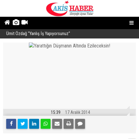
Ümit Özdağ ''Yanlış İş Yapıyorsunuz''
B
15:39
17 Aralık 2014