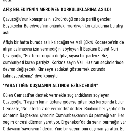
AFİŞ BELEDİYENİN MERDİVEN KORKULUKLARINA ASILDI
Çavuşoğlu'nun konuşmasını sürdürdüğü sırada partili gençler,
Büyükşehir Belediyesi'nin önündeki merdiven korkuluklarına bu afişi
astı.
Afişin bir hafta burada asılı kalacağını ve Vali Şükrü Kocatepe'nin de
afişin asılmasına izin vermediğini söyleyen İl Başkanı Bülent Nuri
Çavuşoğlu, "Biz terör örgütü değiliz, siyasi bir partiyiz. Biz,
cumhuriyeti kuran partiyiz. Korkma sayın Vali. Haziran seçimlerinde
devran değişecek. Kimseye sadakat göstermek zorunda
kalmayacaksınız" diye konuştu.
"YARATTIĞIN DÜŞMANIN ALTINDA EZİLECEKSİN"
Gülen Cemaati'ne destek vermekle suçlandıklarını söyleyen
Çavuşoğlu, "Faşizm kimin üstüne giderse gitsin bizi karşısında bulur.
Cemaate, 'Ne istediniz de vermedik' dediler. Bunların her yaptığında
dönemin Başbakanı, şimdinin Cumhurbaşkanının da parmağı var. Her
seçim öncesi düşman yaratıyor. Ergenekon'da da senin parmağın var.
O davanın 'savcısıyım' dedin. Yine bir seçim önü düşman yarattın. Bu