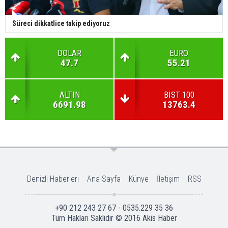
Süreci dikkatlice takip ediyoruz
DOLAR
EURO
47.7
55.21
ALTIN
BIST 100
6691.98
13763.4
Denizli Haberleri
Ana Sayfa
Künye
İletişim
RSS
+90 212 243 27 67 - 0535.229 35 36
Tüm Hakları Saklıdır © 2016
Akis Haber