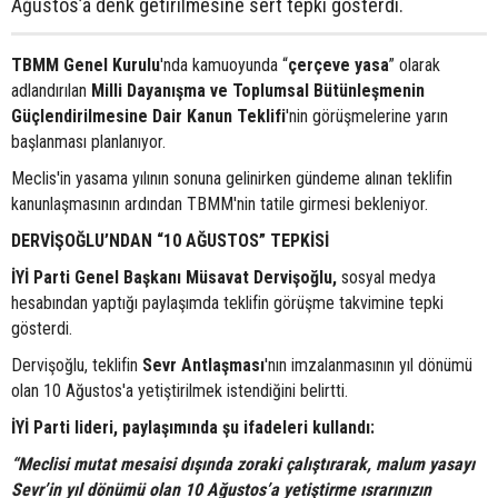
Ağustos’a denk getirilmesine sert tepki gösterdi.
TBMM Genel Kurulu
'nda kamuoyunda “
çerçeve yasa
” olarak
adlandırılan
Milli Dayanışma ve Toplumsal Bütünleşmenin
Güçlendirilmesine Dair Kanun Teklifi
'nin görüşmelerine yarın
başlanması planlanıyor.
Meclis'in yasama yılının sonuna gelinirken gündeme alınan teklifin
kanunlaşmasının ardından TBMM'nin tatile girmesi bekleniyor.
DERVİŞOĞLU’NDAN “10 AĞUSTOS” TEPKİSİ
İYİ Parti Genel Başkanı Müsavat Dervişoğlu,
sosyal medya
hesabından yaptığı paylaşımda teklifin görüşme takvimine tepki
gösterdi.
Dervişoğlu, teklifin
Sevr Antlaşması
'nın imzalanmasının yıl dönümü
olan 10 Ağustos'a yetiştirilmek istendiğini belirtti.
İYİ Parti lideri, paylaşımında şu ifadeleri kullandı:
“Meclisi mutat mesaisi dışında zoraki çalıştırarak, malum yasayı
Sevr’in yıl dönümü olan 10 Ağustos’a yetiştirme ısrarınızın