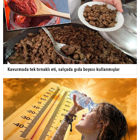
Kavurmada tek tırnaklı eti, salçada gıda boyası kullanmışlar