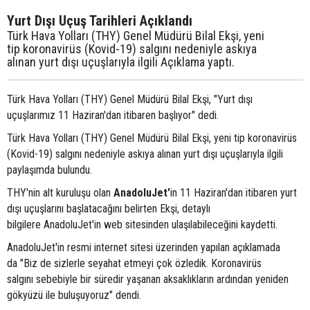
Yurt Dışı Uçuş Tarihleri Açıklandı
Türk Hava Yolları (THY) Genel Müdürü Bilal Ekşi, yeni
tip koronavirüs (Kovid-19) salgını nedeniyle askıya
alınan yurt dışı uçuşlarıyla ilgili Açıklama yaptı.
Türk Hava Yolları (THY) Genel Müdürü Bilal Ekşi, "Yurt dışı
uçuşlarımız 11 Haziran'dan itibaren başlıyor" dedi.
Türk Hava Yolları (THY) Genel Müdürü Bilal Ekşi, yeni tip koronavirüs
(Kovid-19) salgını nedeniyle askıya alınan yurt dışı uçuşlarıyla ilgili
paylaşımda bulundu.
THY'nin alt kuruluşu olan
AnadoluJet'
in 11 Haziran'dan itibaren yurt
dışı uçuşlarını başlatacağını belirten Ekşi, detaylı
bilgilere AnadoluJet'in web sitesinden ulaşılabileceğini kaydetti.
AnadoluJet'in resmi internet sitesi üzerinden yapılan açıklamada
da "Biz de sizlerle seyahat etmeyi çok özledik. Koronavirüs
salgını sebebiyle bir süredir yaşanan aksaklıkların ardından yeniden
gökyüzü ile buluşuyoruz" dendi.