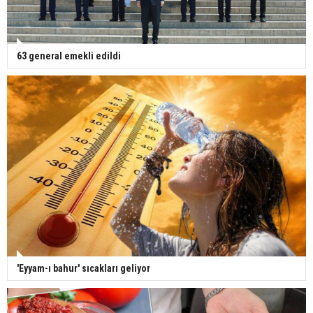
63 general emekli edildi
'Eyyam-ı bahur' sıcakları geliyor