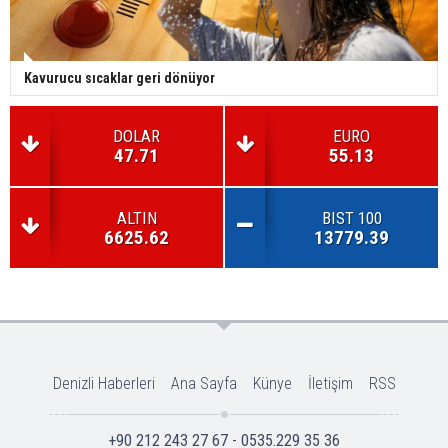
Kavurucu sıcaklar geri dönüyor
DOLAR
EURO
47.71
55.13
ALTIN
BIST 100
6625.62
13779.39
Denizli Haberleri
Ana Sayfa
Künye
İletişim
RSS
+90 212 243 27 67 - 0535.229 35 36