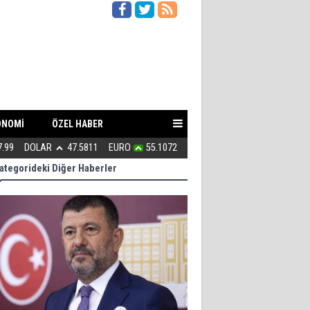
ONOMİ
ÖZEL HABER
7.99
DOLAR
47.5811
EURO
55.1072
Kahraman Türkmenler canlarını A
ategorideki Diğer Haberler