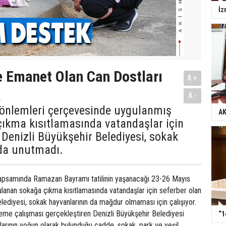
İz
e Emanet Olan Can Dostları
A+
k
A-
 önlemleri çerçevesinde uygulanmış
AK
çıkma kısıtlamasında vatandaşlar için
 Denizli Büyükşehir Belediyesi, sokak
 da unutmadı.
kapsamında Ramazan Bayramı tatilinin yaşanacağı 23-26 Mayıs
gulanan sokağa çıkma kısıtlamasında vatandaşlar için seferber olan
lediyesi, sokak hayvanlarının da mağdur olmaması için çalışıyor.
leme çalışması gerçekleştiren Denizli Büyükşehir Belediyesi
“1
larının yoğun olarak bulunduğu cadde, sokak, park ve yeşil