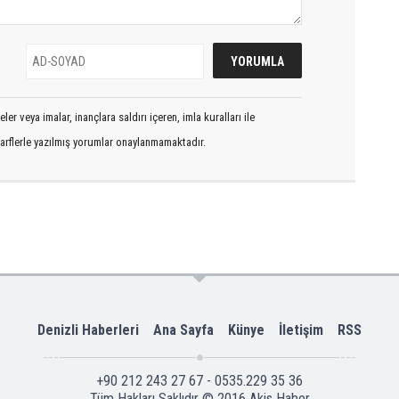
er veya imalar, inançlara saldırı içeren, imla kuralları ile
arflerle yazılmış yorumlar onaylanmamaktadır.
Denizli Haberleri
Ana Sayfa
Künye
İletişim
RSS
+90 212 243 27 67 - 0535.229 35 36
Tüm Hakları Saklıdır © 2016
Akis Haber