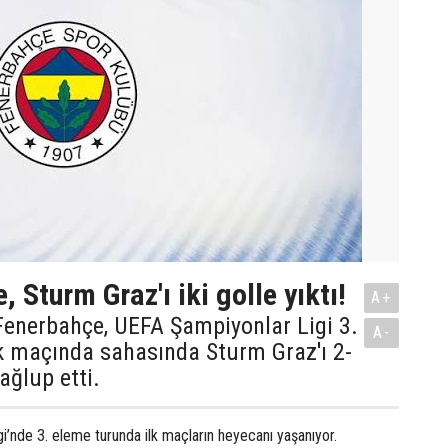
 Sturm Graz'ı iki golle yıktı!
A+
Fenerbahçe, UEFA Şampiyonlar Ligi 3.
A-
k maçında sahasında Sturm Graz'ı 2-
ağlup etti.
i’nde 3. eleme turunda ilk maçların heyecanı yaşanıyor.