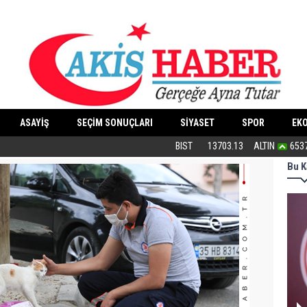
ASAYİŞ
SEÇİM SONUÇLARI
SİYASET
SPOR
EK
“Cesedimizi çiğnemeden...”
BIST
13703.13
ALTIN
653
Bu K