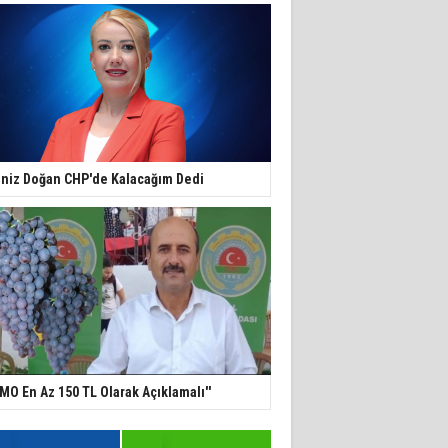
niz Doğan CHP'de Kalacağım Dedi
TMO En Az 150 TL Olarak Açıklamalı''