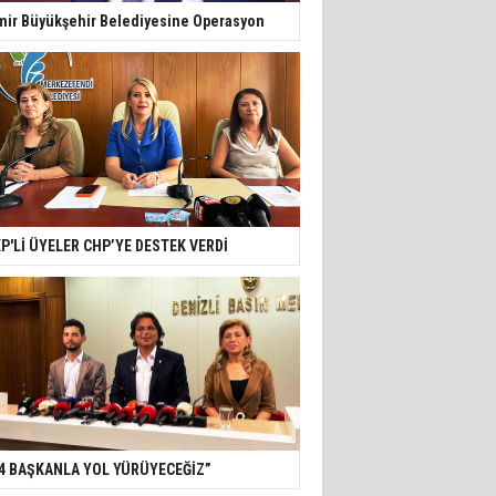
mir Büyükşehir Belediyesine Operasyon
P'Lİ ÜYELER CHP’YE DESTEK VERDİ
4 BAŞKANLA YOL YÜRÜYECEĞİZ”