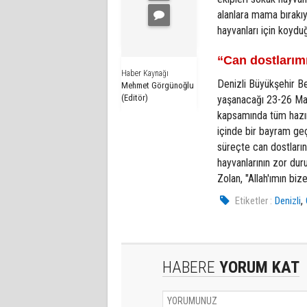
alanlara mama bırakıy
hayvanları için koydu
“Can dostlarımı
Haber Kaynağı
Denizli Büyükşehir B
Mehmet Görgünoğlu
(Editör)
yaşanacağı 23-26 May
kapsamında tüm hazırl
içinde bir bayram geçi
süreçte can dostların
hayvanlarının zor du
Zolan, "Allah'ımın biz
,
Etiketler :
Denizli
HABERE
YORUM KAT