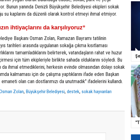
or. Bunun yanında Denizli Büyükşehir Belediyesi ekipleri sokak
ğu su kaplarını da düzenli olarak kontrol etmeyi ihmal etmiyor.
zın ihtiyaçlarını da karşılıyoruz”
elediye Başkanı Osman Zolan, Ramazan Bayramı tatilinin
ıs tarihleri arasında uygulanan sokağa çıkma kısıtlaması
ıklarını tamamladıklarını belirterek, vatandaşların rahat ve huzur
Şe
rmesi için tüm ekipleriyle birlikte sahada olduklarını söyledi. Bu
ı da ihmal etmediklerini, herkesin evinde olmasından dolayı sokak
rumda kalmaması için de çalışma yaptıklarını ifade eden Başkan
e emaneti olan can dostlarımızı da unutmadık" ifadelerini kullandı.
,
,
,
Osman Zolan
Büyükşehir Belediyesi
destek
sokak hayvanları
''