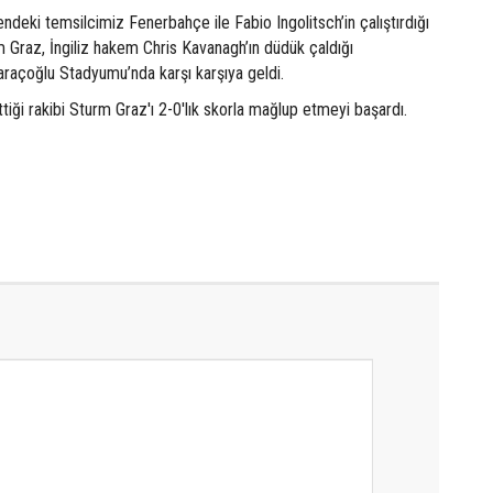
ndeki temsilcimiz Fenerbahçe ile Fabio Ingolitsch’in çalıştırdığı
 Graz, İngiliz hakem Chris Kavanagh’ın düdük çaldığı
açoğlu Stadyumu’nda karşı karşıya geldi.
iği rakibi Sturm Graz'ı 2-0'lık skorla mağlup etmeyi başardı.