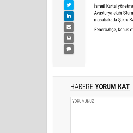
İsmail Kartal yönetme
Avusturya ekibi Sturm
müsabakada Şükrü Sar
Fenerbahçe, konuk ett
HABERE
YORUM KAT