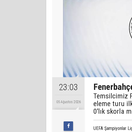
Fenerbahçe,
23:03
Temsilcimiz 
eleme turu il
05 Ağustos 2026
0'lık skorla m
UEFA Şampiyonlar Lig