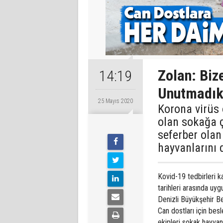
Zolan: Biz
14:19
Unutmadı
25 Mayıs 2020
Korona virüs
olan sokağa 
seferber olan
hayvanlarını
Kovid-19 tedbirleri 
tarihleri arasında uy
Denizli Büyükşehir Be
Can dostları için bes
ekipleri sokak hayvan