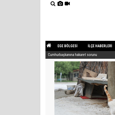
EGE BÖLGESİ
İLÇE HABERLERİ
Cumhurbaşkanına hakaret sorunu
YAZARLAR
GÜNDEM