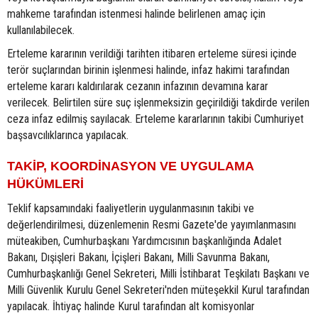
mahkeme tarafından istenmesi halinde belirlenen amaç için
kullanılabilecek.
Erteleme kararının verildiği tarihten itibaren erteleme süresi içinde
terör suçlarından birinin işlenmesi halinde, infaz hakimi tarafından
erteleme kararı kaldırılarak cezanın infazının devamına karar
verilecek. Belirtilen süre suç işlenmeksizin geçirildiği takdirde verilen
ceza infaz edilmiş sayılacak. Erteleme kararlarının takibi Cumhuriyet
başsavcılıklarınca yapılacak.
TAKİP, KOORDİNASYON VE UYGULAMA
HÜKÜMLERİ
Teklif kapsamındaki faaliyetlerin uygulanmasının takibi ve
değerlendirilmesi, düzenlemenin Resmi Gazete'de yayımlanmasını
müteakiben, Cumhurbaşkanı Yardımcısının başkanlığında Adalet
Bakanı, Dışişleri Bakanı, İçişleri Bakanı, Milli Savunma Bakanı,
Cumhurbaşkanlığı Genel Sekreteri, Milli İstihbarat Teşkilatı Başkanı ve
Milli Güvenlik Kurulu Genel Sekreteri'nden müteşekkil Kurul tarafından
yapılacak. İhtiyaç halinde Kurul tarafından alt komisyonlar