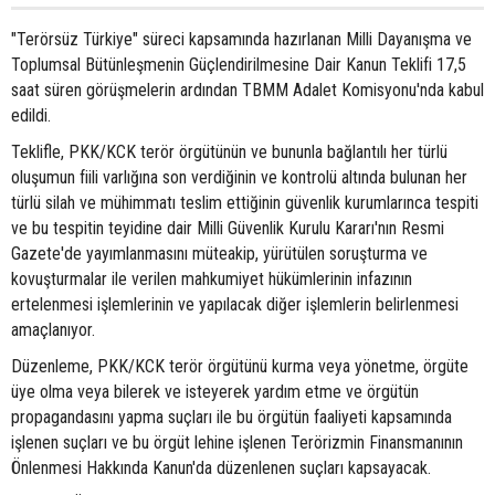
"Terörsüz Türkiye" süreci kapsamında hazırlanan Milli Dayanışma ve
Toplumsal Bütünleşmenin Güçlendirilmesine Dair Kanun Teklifi 17,5
saat süren görüşmelerin ardından TBMM Adalet Komisyonu'nda kabul
edildi.
Teklifle, PKK/KCK terör örgütünün ve bununla bağlantılı her türlü
oluşumun fiili varlığına son verdiğinin ve kontrolü altında bulunan her
türlü silah ve mühimmatı teslim ettiğinin güvenlik kurumlarınca tespiti
ve bu tespitin teyidine dair Milli Güvenlik Kurulu Kararı'nın Resmi
Gazete'de yayımlanmasını müteakip, yürütülen soruşturma ve
kovuşturmalar ile verilen mahkumiyet hükümlerinin infazının
ertelenmesi işlemlerinin ve yapılacak diğer işlemlerin belirlenmesi
amaçlanıyor.
Düzenleme, PKK/KCK terör örgütünü kurma veya yönetme, örgüte
üye olma veya bilerek ve isteyerek yardım etme ve örgütün
propagandasını yapma suçları ile bu örgütün faaliyeti kapsamında
işlenen suçları ve bu örgüt lehine işlenen Terörizmin Finansmanının
Önlenmesi Hakkında Kanun'da düzenlenen suçları kapsayacak.