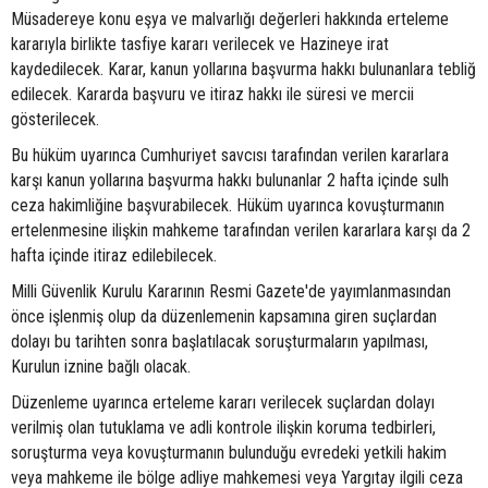
Müsadereye konu eşya ve malvarlığı değerleri hakkında erteleme
kararıyla birlikte tasfiye kararı verilecek ve Hazineye irat
kaydedilecek. Karar, kanun yollarına başvurma hakkı bulunanlara tebliğ
edilecek. Kararda başvuru ve itiraz hakkı ile süresi ve mercii
gösterilecek.
Bu hüküm uyarınca Cumhuriyet savcısı tarafından verilen kararlara
karşı kanun yollarına başvurma hakkı bulunanlar 2 hafta içinde sulh
ceza hakimliğine başvurabilecek. Hüküm uyarınca kovuşturmanın
ertelenmesine ilişkin mahkeme tarafından verilen kararlara karşı da 2
hafta içinde itiraz edilebilecek.
Milli Güvenlik Kurulu Kararının Resmi Gazete'de yayımlanmasından
önce işlenmiş olup da düzenlemenin kapsamına giren suçlardan
dolayı bu tarihten sonra başlatılacak soruşturmaların yapılması,
Kurulun iznine bağlı olacak.
Düzenleme uyarınca erteleme kararı verilecek suçlardan dolayı
verilmiş olan tutuklama ve adli kontrole ilişkin koruma tedbirleri,
soruşturma veya kovuşturmanın bulunduğu evredeki yetkili hakim
veya mahkeme ile bölge adliye mahkemesi veya Yargıtay ilgili ceza