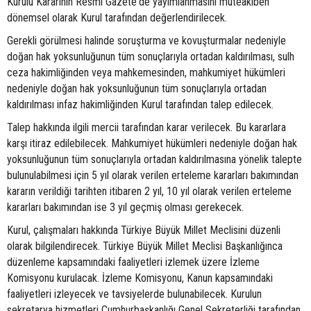
Kurulu Kararının Resmi Gazete'de yayımlanmasını müteakiben
dönemsel olarak Kurul tarafından değerlendirilecek.
Gerekli görülmesi halinde soruşturma ve kovuşturmalar nedeniyle
doğan hak yoksunluğunun tüm sonuçlarıyla ortadan kaldırılması, sulh
ceza hakimliğinden veya mahkemesinden, mahkumiyet hükümleri
nedeniyle doğan hak yoksunluğunun tüm sonuçlarıyla ortadan
kaldırılması infaz hakimliğinden Kurul tarafından talep edilecek.
Talep hakkında ilgili mercii tarafından karar verilecek. Bu kararlara
karşı itiraz edilebilecek. Mahkumiyet hükümleri nedeniyle doğan hak
yoksunluğunun tüm sonuçlarıyla ortadan kaldırılmasına yönelik talepte
bulunulabilmesi için 5 yıl olarak verilen erteleme kararları bakımından
kararın verildiği tarihten itibaren 2 yıl, 10 yıl olarak verilen erteleme
kararları bakımından ise 3 yıl geçmiş olması gerekecek.
Kurul, çalışmaları hakkında Türkiye Büyük Millet Meclisini düzenli
olarak bilgilendirecek. Türkiye Büyük Millet Meclisi Başkanlığınca
düzenleme kapsamındaki faaliyetleri izlemek üzere İzleme
Komisyonu kurulacak. İzleme Komisyonu, Kanun kapsamındaki
faaliyetleri izleyecek ve tavsiyelerde bulunabilecek. Kurulun
sekretarya hizmetleri Cumhurbaşkanlığı Genel Sekreterliği tarafından