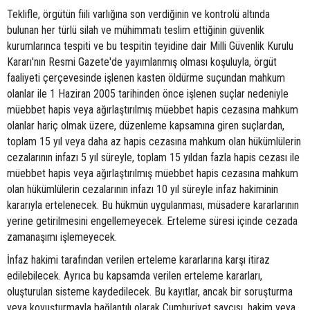
Teklifle, örgütün fiili varlığına son verdiğinin ve kontrolü altında
bulunan her türlü silah ve mühimmatı teslim ettiğinin güvenlik
kurumlarınca tespiti ve bu tespitin teyidine dair Milli Güvenlik Kurulu
Kararı'nın Resmi Gazete'de yayımlanmış olması koşuluyla, örgüt
faaliyeti çerçevesinde işlenen kasten öldürme suçundan mahkum
olanlar ile 1 Haziran 2005 tarihinden önce işlenen suçlar nedeniyle
müebbet hapis veya ağırlaştırılmış müebbet hapis cezasına mahkum
olanlar hariç olmak üzere, düzenleme kapsamına giren suçlardan,
toplam 15 yıl veya daha az hapis cezasına mahkum olan hükümlülerin
cezalarının infazı 5 yıl süreyle, toplam 15 yıldan fazla hapis cezası ile
müebbet hapis veya ağırlaştırılmış müebbet hapis cezasına mahkum
olan hükümlülerin cezalarının infazı 10 yıl süreyle infaz hakiminin
kararıyla ertelenecek. Bu hükmün uygulanması, müsadere kararlarının
yerine getirilmesini engellemeyecek. Erteleme süresi içinde cezada
zamanaşımı işlemeyecek.
İnfaz hakimi tarafından verilen erteleme kararlarına karşı itiraz
edilebilecek. Ayrıca bu kapsamda verilen erteleme kararları,
oluşturulan sisteme kaydedilecek. Bu kayıtlar, ancak bir soruşturma
veya kovuşturmayla bağlantılı olarak Cumhuriyet savcısı, hakim veya