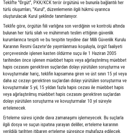
Teklifte "Örgüt", PKK/KCK terör örgütünü ve bununla bağlantılı her
türlü oluşumları, "Kurul", düzenlemenin ilgili hükmü uyarınca
oluşturulacak Kurul şeklinde tanımlanıyor.
Teklife göre, örgütün fiili varlığına son verdiğinin ve kontrolü altında
bulunan her türlü silah ve mühimmatı teslim ettiğinin güvenlik
kurumlarınca tespiti ve bu tespitin teyidine dair Milli Güvenlik Kurulu
Kararının Resmi Gazete'de yayımlanması koşuluyla, örgüt faaliyeti
çerçevesinde işlenen kasten öldürme suçu ile 1 Haziran 2005
tarihinden önce işlenen müebbet hapis veya ağırlaştırılmış müebbet
hapis cezasını gerektiren suçlardan dolayı yürütülen soruşturma ve
kovuşturmalar hariç, teklifin kapsamına giren ve üst sınırı 15 yıl veya
daha az cezayı gerektiren suçlardan dolayı yürütülen soruşturma ve
kovuşturmalar 5 yıl, 15 yıldan fazla hapis cezası ile müebbet hapis
veya ağırlaştırılmış müebbet hapis cezasını gerektiren suçlardan
dolayı yürütülen soruşturma ve kovuşturmalar 10 yıl süreyle
ertelenecek.
Erteleme süresi içinde dava zamanaşımı işlemeyecek. Bu suçlarla
ilgili dosya ve suçun ispatına yarayan deliller, erteleme kararının
verildiği tarihten itibaren erteleme süresince muhafaza edilecek.