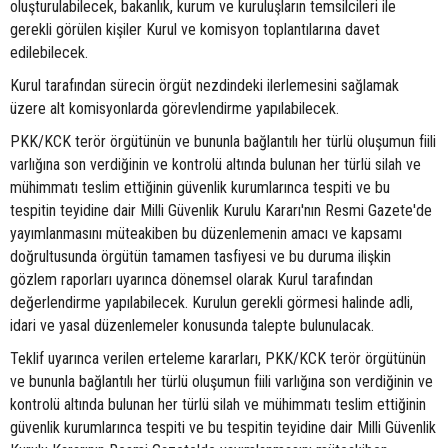
oluşturulabilecek, bakanlık, kurum ve kuruluşların temsilcileri ile
gerekli görülen kişiler Kurul ve komisyon toplantılarına davet
edilebilecek.
Kurul tarafından sürecin örgüt nezdindeki ilerlemesini sağlamak
üzere alt komisyonlarda görevlendirme yapılabilecek.
PKK/KCK terör örgütünün ve bununla bağlantılı her türlü oluşumun fiili
varlığına son verdiğinin ve kontrolü altında bulunan her türlü silah ve
mühimmatı teslim ettiğinin güvenlik kurumlarınca tespiti ve bu
tespitin teyidine dair Milli Güvenlik Kurulu Kararı'nın Resmi Gazete'de
yayımlanmasını müteakiben bu düzenlemenin amacı ve kapsamı
doğrultusunda örgütün tamamen tasfiyesi ve bu duruma ilişkin
gözlem raporları uyarınca dönemsel olarak Kurul tarafından
değerlendirme yapılabilecek. Kurulun gerekli görmesi halinde adli,
idari ve yasal düzenlemeler konusunda talepte bulunulacak.
Teklif uyarınca verilen erteleme kararları, PKK/KCK terör örgütünün
ve bununla bağlantılı her türlü oluşumun fiili varlığına son verdiğinin ve
kontrolü altında bulunan her türlü silah ve mühimmatı teslim ettiğinin
güvenlik kurumlarınca tespiti ve bu tespitin teyidine dair Milli Güvenlik