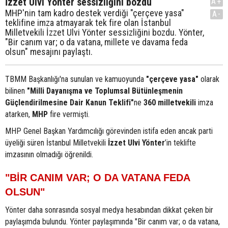
İzzet Ulvi Yönter sessizliğini bozdu
A+
MHP'nin tam kadro destek verdiği "çerçeve yasa"
A-
teklifine imza atmayarak tek fire olan İstanbul
Milletvekili İzzet Ulvi Yönter sessizliğini bozdu. Yönter,
"Bir canım var; o da vatana, millete ve davama feda
olsun" mesajını paylaştı.
TBMM Başkanlığı'na sunulan ve kamuoyunda
"çerçeve yasa"
olarak
bilinen
"Milli Dayanışma ve Toplumsal Bütünleşmenin
Güçlendirilmesine Dair Kanun Teklifi"
ne
360 milletvekili
imza
atarken,
MHP
fire vermişti.
MHP Genel Başkan Yardımcılığı görevinden istifa eden ancak parti
üyeliği süren İstanbul Milletvekili
İzzet Ulvi Yönter
’in teklifte
imzasının olmadığı öğrenildi.
"BİR CANIM VAR; O DA VATANA FEDA
OLSUN"
Yönter daha sonrasında sosyal medya hesabından dikkat çeken bir
paylaşımda bulundu. Yönter paylaşımında "Bir canım var; o da vatana,