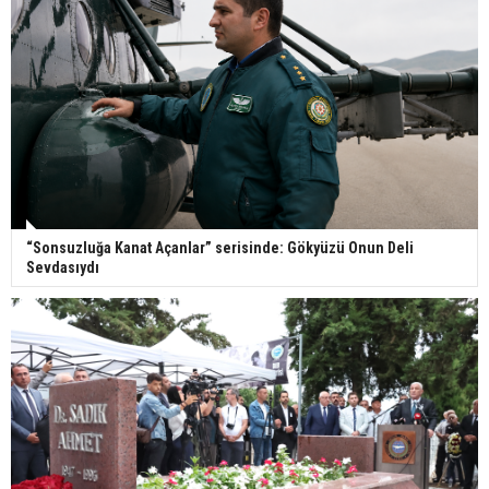
“Sonsuzluğa Kanat Açanlar” serisinde: Gökyüzü Onun Deli
Sevdasıydı