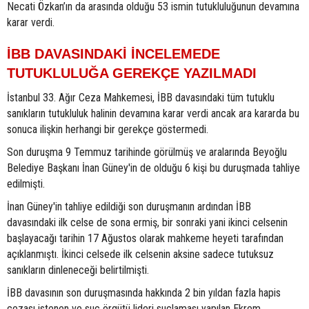
Necati Özkan’ın da arasında olduğu 53 ismin tutukluluğunun devamına
karar verdi.
İBB DAVASINDAKİ İNCELEMEDE
TUTUKLULUĞA GEREKÇE YAZILMADI
İstanbul 33. Ağır Ceza Mahkemesi, İBB davasındaki tüm tutuklu
sanıkların tutukluluk halinin devamına karar verdi ancak ara kararda bu
sonuca ilişkin herhangi bir gerekçe göstermedi.
Son duruşma 9 Temmuz tarihinde görülmüş ve aralarında Beyoğlu
Belediye Başkanı İnan Güney'in de olduğu 6 kişi bu duruşmada tahliye
edilmişti.
İnan Güney'in tahliye edildiği son duruşmanın ardından İBB
davasındaki ilk celse de sona ermiş, bir sonraki yani ikinci celsenin
başlayacağı tarihin 17 Ağustos olarak mahkeme heyeti tarafından
açıklanmıştı. İkinci celsede ilk celsenin aksine sadece tutuksuz
sanıkların dinleneceği belirtilmişti.
İBB davasının son duruşmasında hakkında 2 bin yıldan fazla hapis
cezası istenen ve suç örgütü lideri suçlaması yapılan Ekrem