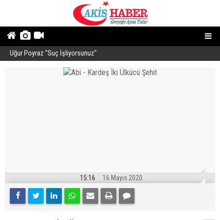
Uğur Poyraz ''Suç İşliyorsunuz''
P
15:16
16 Mayıs 2020