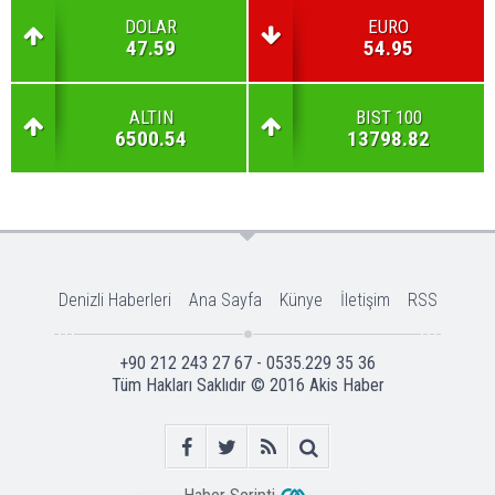
DOLAR
EURO
47.59
54.95
ALTIN
BIST 100
6500.54
13798.82
Denizli Haberleri
Ana Sayfa
Künye
İletişim
RSS
+90 212 243 27 67 - 0535.229 35 36
Tüm Hakları Saklıdır © 2016
Akis Haber