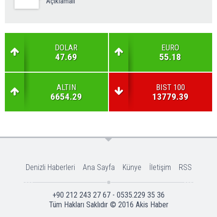
Açıklamalı''
DOLAR
EURO
47.69
55.18
ALTIN
BIST 100
6654.29
13779.39
Denizli Haberleri
Ana Sayfa
Künye
İletişim
RSS
+90 212 243 27 67 - 0535.229 35 36
Tüm Hakları Saklıdır © 2016
Akis Haber