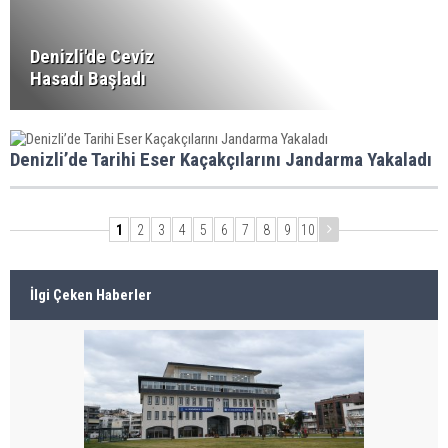
Denizli'de Ceviz
Hasadı Başladı
Denizli’de Tarihi Eser Kaçakçılarını Jandarma Yakaladı
1
2
3
4
5
6
7
8
9
10
İlgi Çeken Haberler