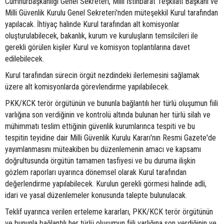
Cumhurbaşkanlığı Genel Sekreteri, Milli İstihbarat Teşkilatı Başkanı ve
Milli Güvenlik Kurulu Genel Sekreteri'nden müteşekkil Kurul tarafından
yapılacak. İhtiyaç halinde Kurul tarafından alt komisyonlar
oluşturulabilecek, bakanlık, kurum ve kuruluşların temsilcileri ile
gerekli görülen kişiler Kurul ve komisyon toplantılarına davet
edilebilecek.
Kurul tarafından sürecin örgüt nezdindeki ilerlemesini sağlamak
üzere alt komisyonlarda görevlendirme yapılabilecek.
PKK/KCK terör örgütünün ve bununla bağlantılı her türlü oluşumun fiili
varlığına son verdiğinin ve kontrolü altında bulunan her türlü silah ve
mühimmatı teslim ettiğinin güvenlik kurumlarınca tespiti ve bu
tespitin teyidine dair Milli Güvenlik Kurulu Kararı'nın Resmi Gazete'de
yayımlanmasını müteakiben bu düzenlemenin amacı ve kapsamı
doğrultusunda örgütün tamamen tasfiyesi ve bu duruma ilişkin
gözlem raporları uyarınca dönemsel olarak Kurul tarafından
değerlendirme yapılabilecek. Kurulun gerekli görmesi halinde adli,
idari ve yasal düzenlemeler konusunda talepte bulunulacak.
Teklif uyarınca verilen erteleme kararları, PKK/KCK terör örgütünün
ve bununla bağlantılı her türlü oluşumun fiili varlığına son verdiğinin ve