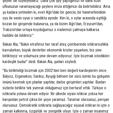
şeyler de söyleyebiliriz. Daha çok şey yaptığımızı ve daha sizin
ufkunuzun varamayacağı şeylere imza attığımızı da belirtebiliriz. Ama
şu kadara yetinelim ki, evet Ağrı'daki bir gencin, bir hanımefendinin
oyu ile senin oyun o sandıkta aynıdır. Kim ki, o oylar arasında eşitliği
bozan bir girişimde bulunursa, ya da bizim Ağrı'dan, Erzurum'dan,
Trabzon'dan ortaya koyduğumuz o irademizi çalmaya kalkarsa
haddini de bildiririz."
Bakan Ala, "Bakın etrafımız her taraf ateş çemberinde istikrarsızlıkla
kavrulurken, büyük devletler ekonomik krizler yaşarken, biz yine
birlikteyiz ve yolumuza yine devam ediyoruz. İşte bozmak istedikleri
kardeşlik budur" dedi. Bakan Ala, şunları söyledi:
"Bu birlikteliği bozmak için 2002'den beri değerli kardeşlerim önce
Balyoz, Ergenekon, Sarıkız, Ayışığı bilmem bir sürü isimle bu gidişatın
önünü kesmek için planlar yaptılar, darbe girişimleri yaptılar. Bunları
sizlerle birlikte tek yumruk olduğumuz için bertaraf ettik. Türkiye o
istikrarla yoluna devam ediyor. Bir ülkede siyasi istikrar yoksa her
karışından petrol çıksa bir şeye yaramaz. Tarumar olursunuz, perişan
olursunuz. Demokratik istikrarla sağlayacağız siyasal istikrarı ki işte o
zaman kalkınma, özgürlük ve zenginlik olsun. İşte o zaman insanımız