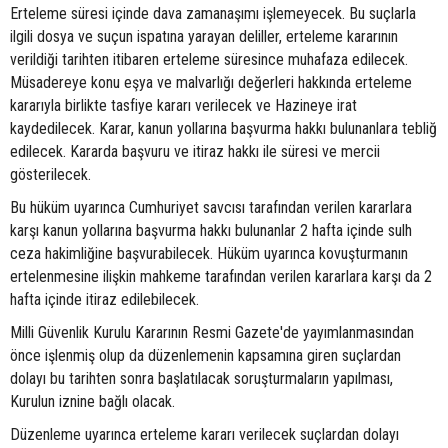
Erteleme süresi içinde dava zamanaşımı işlemeyecek. Bu suçlarla
ilgili dosya ve suçun ispatına yarayan deliller, erteleme kararının
verildiği tarihten itibaren erteleme süresince muhafaza edilecek.
Müsadereye konu eşya ve malvarlığı değerleri hakkında erteleme
kararıyla birlikte tasfiye kararı verilecek ve Hazineye irat
kaydedilecek. Karar, kanun yollarına başvurma hakkı bulunanlara tebliğ
edilecek. Kararda başvuru ve itiraz hakkı ile süresi ve mercii
gösterilecek.
Bu hüküm uyarınca Cumhuriyet savcısı tarafından verilen kararlara
karşı kanun yollarına başvurma hakkı bulunanlar 2 hafta içinde sulh
ceza hakimliğine başvurabilecek. Hüküm uyarınca kovuşturmanın
ertelenmesine ilişkin mahkeme tarafından verilen kararlara karşı da 2
hafta içinde itiraz edilebilecek.
Milli Güvenlik Kurulu Kararının Resmi Gazete'de yayımlanmasından
önce işlenmiş olup da düzenlemenin kapsamına giren suçlardan
dolayı bu tarihten sonra başlatılacak soruşturmaların yapılması,
Kurulun iznine bağlı olacak.
Düzenleme uyarınca erteleme kararı verilecek suçlardan dolayı