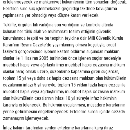
ertelenmeyecek ve mahkumiyet hükümlerinin tüm sonuçları doğacak.
Belirtilen süre suç işlenmeksizin geçirildiği takdirde kovuşturma
yapılmasına yer olmadığı veya düşme kararı verilecek.
Teklifle, örgütün fiili varlığına son verdiğinin ve kontrolü altında
bulunan her türlü silah ve mühimmatı teslim ettiğinin güvenlik
kurumlarınca tespiti ve bu tespitin teyidine dair Milli Güvenlik Kurulu
Kararı'nın Resmi Gazete'de yayımlanmış olması koşuluyla, örgüt
faaliyeti çerçevesinde işlenen kasten öldürme suçundan mahkum
olanlar ile 1 Haziran 2005 tarihinden önce işlenen suçlar nedeniyle
müebbet hapis veya ağırlaştırılmış müebbet hapis cezasına mahkum
olanlar hariç olmak üzere, düzenleme kapsamına giren suçlardan,
toplam 15 yıl veya daha az hapis cezasına mahkum olan hükümlülerin
cezalarının infazı 5 yıl süreyle, toplam 15 yıldan fazla hapis cezası ile
müebbet hapis veya ağırlaştırılmış müebbet hapis cezasına mahkum
olan hükümlülerin cezalarının infazı 10 yıl süreyle infaz hakiminin
kararıyla ertelenecek. Bu hükmün uygulanması, müsadere kararlarının
yerine getirilmesini engellemeyecek. Erteleme süresi içinde cezada
zamanaşımı işlemeyecek.
İnfaz hakimi tarafından verilen erteleme kararlarına karşı itiraz