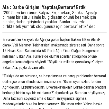
Ala : Darbe Girişimi Yaptılar,Bertaraf Ettik
"2002'den beri önce Balyoz, Ergenekon, Sarıkız, Ayışığı
bilmem bir sürü isimle bu gidişatın önünü kesmek için
planlar, darbe girişimleri yaptılar. Bunları sizlerle
birlikte tek yumruk olduğumuz için bertaraf ettik" dedi.
Erzurum'dan karayolu ile Ağrı'ya gelen İçişleri Bakanı Efkan Ala, ilk
olarak Vali Mehmet Tekinarslan'ı makamında ziyaret etti. Daha sonra
15 Nisan Spor Salonu'nda AK Parti Ağrı 5'inci Olağan Kongresine
katılanan Bakan Ala, Türkiye'de olumlu adımlar atıldığında önüne
engeller konulduğunu söyledi. "Büyük bir milletin çocuklarıyız" diyen
Bakan Ala, şöyle devam etti:
"Türkiye'de ne olmuşsa, ne başarılmışsa ve hangi problemler bertaraf
edilmişse onun altında sizin imzanız var. 'Bizim oyumuzla efendim
Ağrı'dakinin, Erzurum'dakinin, Diyarbakır'dakinin Edirne'dekinin oradaki
herhangi birinin oyu bir mi olacak?' diyorlardı ya. Buradan söylüyoruz;
Daha fazlasını söyleriz ama o bizim anlayışımıza sığmaz.
Medeniyetimiz bize bu fırsatı vermez. Bizi men eder. Yoksa başka