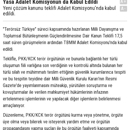
Yasa Adalet Komisyonun da Kabul Edildi
A+
Yeni çözüm kanunu teklifi Adalet Komisyonu'nda kabul
A-
edildi.
"Terörsüz Türkiye" süreci kapsamında hazırlanan Milli Dayanışma ve
Toplumsal Bütünleşmenin Güçlendirilmesine Dair Kanun Teklifi 17,5
saat süren görüşmelerin ardından TBMM Adalet Komisyonu'nda kabul
edildi.
Teklifle, PKK/KCK terör örgütünün ve bununla bağlantılı her türlü
oluşumun fiili varlığına son verdiğinin ve kontrolü altında bulunan her
türlü silah ve mühimmatı teslim ettiğinin güvenlik kurumlarınca tespiti
ve bu tespitin teyidine dair Milli Güvenlik Kurulu Kararı'nın Resmi
Gazete'de yayımlanmasını müteakip, yürütülen soruşturma ve
kovuşturmalar ile verilen mahkumiyet hükümlerinin infazının
ertelenmesi işlemlerinin ve yapılacak diğer işlemlerin belirlenmesi
amaçlanıyor.
Düzenleme, PKK/KCK terör örgütünü kurma veya yönetme, örgüte
üye olma veya bilerek ve isteyerek yardım etme ve örgütün
propagandasını yapma suçları ile bu örgütün faaliyeti kapsamında