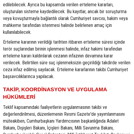
edilebilecek. Ayrıca bu kapsamda verilen erteleme kararları,
oluşturulan sisteme kaydedilecek. Bu kayıtlar, ancak bir soruşturma
veya kovuşturmayla bağlantılı olarak Cumhuriyet savcısı, hakim veya
mahkeme tarafından istenmesi halinde belirlenen amaç için
kullanılabilecek.
Erteleme kararının verildiği tarihten itibaren erteleme süresi içinde
terör suçlarından birinin işlenmesi halinde, infaz hakimi tarafından
erteleme kararı kaldırılarak cezanın infazının devamına karar
verilecek. Belirtilen süre suç işlenmeksizin geçirildiği takdirde verilen
ceza infaz edilmiş sayılacak. Erteleme kararlarının takibi Cumhuriyet
başsavcılıklarınca yapılacak.
TAKİP, KOORDİNASYON VE UYGULAMA
HÜKÜMLERİ
Teklif kapsamındaki faaliyetlerin uygulanmasının takibi ve
değerlendirilmesi, düzenlemenin Resmi Gazete'de yayımlanmasını
müteakiben, Cumhurbaşkanı Yardımcısının başkanlığında Adalet
Bakanı, Dışişleri Bakanı, İçişleri Bakanı, Milli Savunma Bakanı,