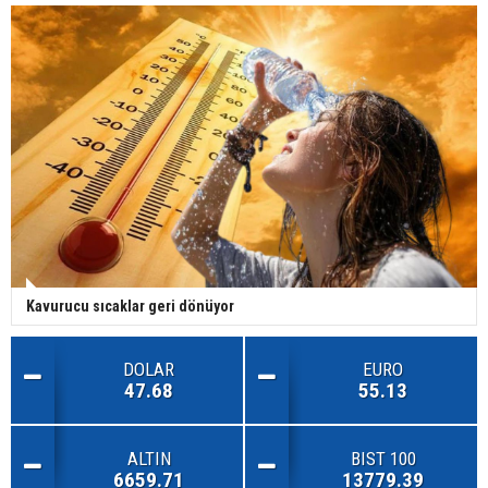
Kavurucu sıcaklar geri dönüyor
DOLAR
EURO
47.68
55.13
ALTIN
BIST 100
6659.71
13779.39