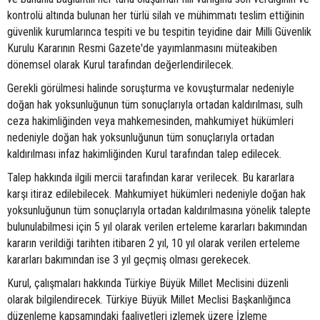
kontrolü altında bulunan her türlü silah ve mühimmatı teslim ettiğinin
güvenlik kurumlarınca tespiti ve bu tespitin teyidine dair Milli Güvenlik
Kurulu Kararının Resmi Gazete'de yayımlanmasını müteakiben
dönemsel olarak Kurul tarafından değerlendirilecek.
Gerekli görülmesi halinde soruşturma ve kovuşturmalar nedeniyle
doğan hak yoksunluğunun tüm sonuçlarıyla ortadan kaldırılması, sulh
ceza hakimliğinden veya mahkemesinden, mahkumiyet hükümleri
nedeniyle doğan hak yoksunluğunun tüm sonuçlarıyla ortadan
kaldırılması infaz hakimliğinden Kurul tarafından talep edilecek.
Talep hakkında ilgili mercii tarafından karar verilecek. Bu kararlara
karşı itiraz edilebilecek. Mahkumiyet hükümleri nedeniyle doğan hak
yoksunluğunun tüm sonuçlarıyla ortadan kaldırılmasına yönelik talepte
bulunulabilmesi için 5 yıl olarak verilen erteleme kararları bakımından
kararın verildiği tarihten itibaren 2 yıl, 10 yıl olarak verilen erteleme
kararları bakımından ise 3 yıl geçmiş olması gerekecek.
Kurul, çalışmaları hakkında Türkiye Büyük Millet Meclisini düzenli
olarak bilgilendirecek. Türkiye Büyük Millet Meclisi Başkanlığınca
düzenleme kapsamındaki faaliyetleri izlemek üzere İzleme