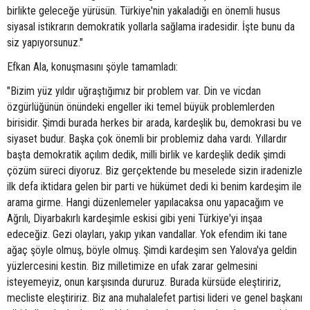
birlikte geleceğe yürüsün. Türkiye'nin yakaladığı en önemli husus
siyasal istikrarın demokratik yollarla sağlama iradesidir. İşte bunu da
siz yapıyorsunuz."
Efkan Ala, konuşmasını şöyle tamamladı:
"Bizim yüz yıldır uğraştığımız bir problem var. Din ve vicdan
özgürlüğünün önündeki engeller iki temel büyük problemlerden
birisidir. Şimdi burada herkes bir arada, kardeşlik bu, demokrasi bu ve
siyaset budur. Başka çok önemli bir problemiz daha vardı. Yıllardır
başta demokratik açılım dedik, milli birlik ve kardeşlik dedik şimdi
çözüm süreci diyoruz. Biz gerçektende bu meselede sizin iradenizle
ilk defa iktidara gelen bir parti ve hükümet dedi ki benim kardeşim ile
arama girme. Hangi düzenlemeler yapılacaksa onu yapacağım ve
Ağrılı, Diyarbakırlı kardeşimle eskisi gibi yeni Türkiye'yi inşaa
edeceğiz. Gezi olayları, yakıp yıkan vandallar. Yok efendim iki tane
ağaç şöyle olmuş, böyle olmuş. Şimdi kardeşim sen Yalova'ya geldin
yüzlercesini kestin. Biz milletimize en ufak zarar gelmesini
isteyemeyiz, onun karşısında dururuz. Burada kürsüde eleştiririz,
mecliste eleştiririz. Biz ana muhalalefet partisi lideri ve genel başkanı