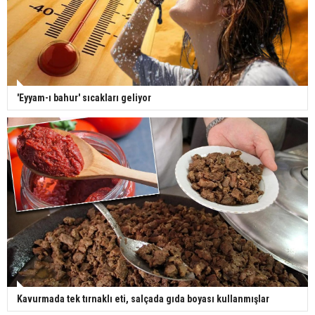
'Eyyam-ı bahur' sıcakları geliyor
Kavurmada tek tırnaklı eti, salçada gıda boyası kullanmışlar