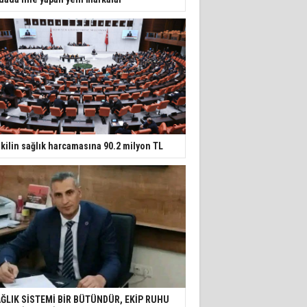
kilin sağlık harcamasına 90.2 milyon TL
ĞLIK SİSTEMİ BİR BÜTÜNDÜR, EKİP RUHU