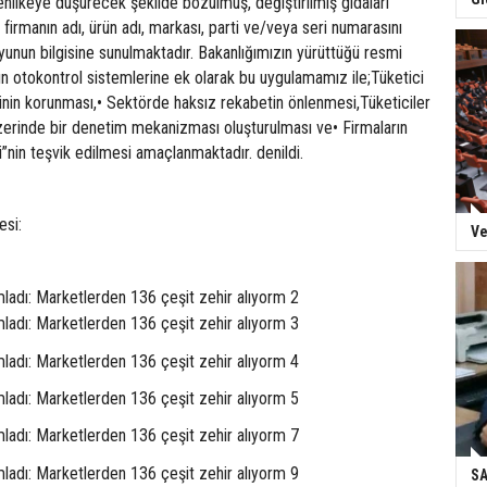
 tehlikeye düşürecek şekilde bozulmuş, değiştirilmiş gıdaları
firmanın adı, ürün adı, markası, parti ve/veya seri numarasını
yunun bilgisine sunulmaktadır. Bakanlığımızın yürüttüğü resmi
rın otokontrol sistemlerine ek olarak bu uygulamamız ile;Tüketici
inin korunması,• Sektörde haksız rekabetin önlenmesi,Tüketiciler
 üzerinde bir denetim mekanizması oluşturulması ve• Firmaların
i”nin teşvik edilmesi amaçlanmaktadır. denildi.
esi:
Ve
SA