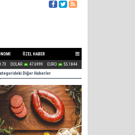
ONOMİ
ÖZEL HABER
9.73
DOLAR
47.6999
EURO
55.1844
Uğur Poyraz ''Suç İşliyorsunuz''
ategorideki Diğer Haberler