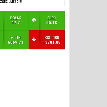
ZGEÇİLMEZDİR!
DOLAR
EURO
47.7
55.18
ALTIN
BIST 100
6669.73
13781.08