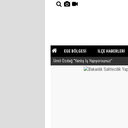
EGE BÖLGESİ
İLÇE HABERLERİ
Ümit Özdağ ''Yanlış İş Yapıyorsunuz''
YAZARLAR
GÜNDEM