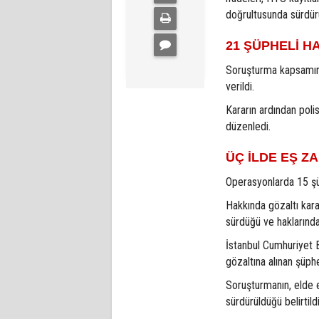
doğrultusunda sürdürül
21 ŞÜPHELİ H
Soruşturma kapsamınd
verildi.
Kararın ardından poli
düzenledi.
ÜÇ İLDE EŞ 
Operasyonlarda 15 şüp
Hakkında gözaltı kara
sürdüğü ve haklarında 
İstanbul Cumhuriyet 
gözaltına alınan şüphe
Soruşturmanın, elde e
sürdürüldüğü belirtildi