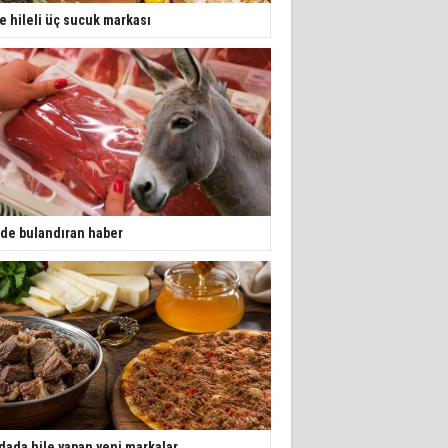
te hileli üç sucuk markası
de bulandıran haber
dada hile yapan yeni markalar