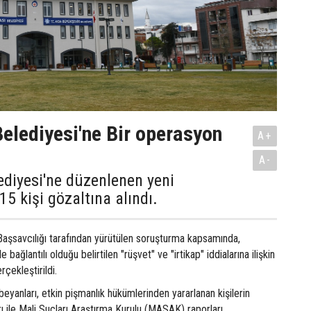
elediyesi'ne Bir operasyon
A+
A-
diyesi'ne düzenlenen yeni
5 kişi gözaltına alındı.
Başsavcılığı tarafından yürütülen soruşturma kapsamında,
 bağlantılı olduğu belirtilen "rüşvet" ve "irtikap" iddialarına ilişkin
çekleştirildi.
beyanları, etkin pişmanlık hükümlerinden yararlanan kişilerin
rı ile Mali Suçları Araştırma Kurulu (MASAK) raporları