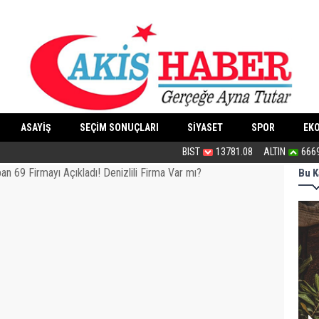
ASAYİŞ
SEÇİM SONUÇLARI
SİYASET
SPOR
EK
Bu haliyle kanunlaşırsa kaos yaşanır
BIST
13781.08
ALTIN
666
Bu K