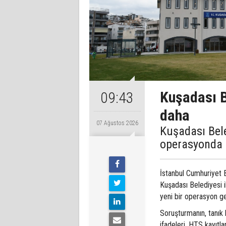
Kuşadası B
09:43
daha
07 Ağustos 2026
Kuşadası Bele
operasyonda 1
İstanbul Cumhuriyet 
Kuşadası Belediyesi ile
yeni bir operasyon ger
Soruşturmanın, tanık 
ifadeleri, HTS kayıtla