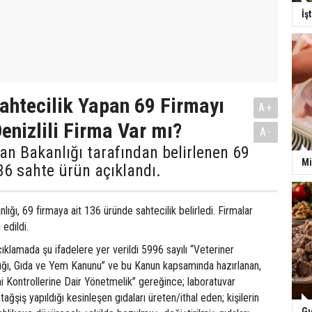
İş
ahtecilik Yapan 69 Firmayı
A+
enizlili Firma Var mı?
A-
n Bakanlığı tarafından belirlenen 69
Mi
36 sahte ürün açıklandı.
ığı, 69 firmaya ait 136 üründe sahtecilik belirledi. Firmalar
 edildi.
çıklamada şu ifadelere yer verildi 5996 sayılı “Veteriner
ğlığı, Gıda ve Yem Kanunu” ve bu Kanun kapsamında hazırlanan,
 Kontrollerine Dair Yönetmelik” gereğince; laboratuvar
tağşiş yapıldığı kesinleşen gıdaları üreten/ithal eden; kişilerin
Gı