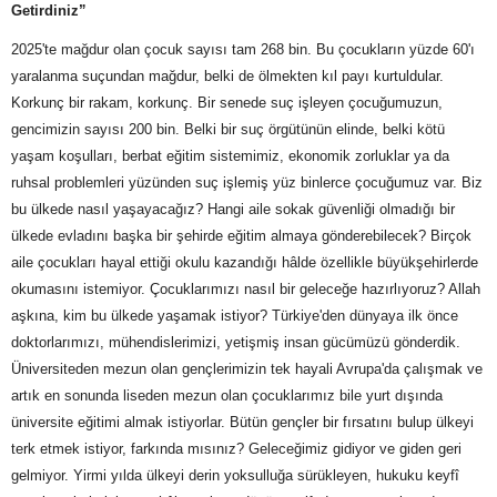
Getirdiniz”
2025'te mağdur olan çocuk sayısı tam 268 bin. Bu çocukların yüzde 60'ı
yaralanma suçundan mağdur, belki de ölmekten kıl payı kurtuldular.
Korkunç bir rakam, korkunç. Bir senede suç işleyen çocuğumuzun,
gencimizin sayısı 200 bin. Belki bir suç örgütünün elinde, belki kötü
yaşam koşulları, berbat eğitim sistemimiz, ekonomik zorluklar ya da
ruhsal problemleri yüzünden suç işlemiş yüz binlerce çocuğumuz var. Biz
bu ülkede nasıl yaşayacağız? Hangi aile sokak güvenliği olmadığı bir
ülkede evladını başka bir şehirde eğitim almaya gönderebilecek? Birçok
aile çocukları hayal ettiği okulu kazandığı hâlde özellikle büyükşehirlerde
okumasını istemiyor. Çocuklarımızı nasıl bir geleceğe hazırlıyoruz? Allah
aşkına, kim bu ülkede yaşamak istiyor? Türkiye'den dünyaya ilk önce
doktorlarımızı, mühendislerimizi, yetişmiş insan gücümüzü gönderdik.
Üniversiteden mezun olan gençlerimizin tek hayali Avrupa'da çalışmak ve
artık en sonunda liseden mezun olan çocuklarımız bile yurt dışında
üniversite eğitimi almak istiyorlar. Bütün gençler bir fırsatını bulup ülkeyi
terk etmek istiyor, farkında mısınız? Geleceğimiz gidiyor ve giden geri
gelmiyor. Yirmi yılda ülkeyi derin yoksulluğa sürükleyen, hukuku keyfî