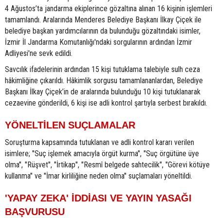
4 Ağustos’ta jandarma ekiplerince gözaltına alınan 16 kişinin işlemleri
tamamlandı. Aralarında Menderes Belediye Başkanı İlkay Çiçek ile
belediye başkan yardımcılarının da bulunduğu gözaltındaki isimler,
İzmir İl Jandarma Komutanlığı'ndaki sorgularının ardından İzmir
Adliyesi'ne sevk edildi.
Savcılık ifadelerinin ardından 15 kişi tutuklama talebiyle sulh ceza
hâkimliğine çıkarıldı. Hâkimlik sorgusu tamamlananlardan, Belediye
Başkanı İlkay Çiçek’in de aralarında bulunduğu 10 kişi tutuklanarak
cezaevine gönderildi, 6 kişi ise adli kontrol şartıyla serbest bırakıldı.
YÖNELTİLEN SUÇLAMALAR
Soruşturma kapsamında tutuklanan ve adli kontrol kararı verilen
isimlere; "Suç işlemek amacıyla örgüt kurma", "Suç örgütüne üye
olma", "Rüşvet", "İrtikap", "Resmî belgede sahtecilik", "Görevi kötüye
kullanma" ve "İmar kirliliğine neden olma" suçlamaları yöneltildi.
'YAPAY ZEKA' İDDİASI VE YAYIN YASAĞI
BAŞVURUSU