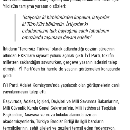
Yıldız2ın tartışma yaratan o sözleri:
"İstiyorlar ki birbirimizden kopalım, istiyorlar
ki Türk-Kürt bölünsün. İstiyorlar ki
evlatlarımızın türk bayrağına sarılı tabutlarını
omuzlarda taşımaya devam edelim"
İktidarın 'Terörsüz Türkiye' olarak adlandırdığı çözüm sürecinin
altından PKK'lılara siyaset yolunu açmak çıktı. İYİ Parti, teklifin
milletten saklandığını savunurken, çerçeve yasanın iadesini talep
etmişti. İYİ Parti'den bir hamle de yasanın görüşmeleri konusunda
geldi.
İYİ Parti, Adalet Komisyonu'nda yapılacak olan görüşmelerin canlı
yayınlanmasını talep etti.
Başvuruda, Adalet, İçişleri, Dışişleri ve Milli Savunma Bakanlarının,
Milli Güvenlik Kurulu Genel Sekreteri'nin, Milli İstihbarat Teşkilatı
Başkanı'nın, Anayasa ve ceza hukuku alanında uzman
akademisyenlerin, Türkiye Barolar Birliği ile ilgili baroların
temsilcilerinin, şehit aileleri ve gazileri temsil eden federasyon,