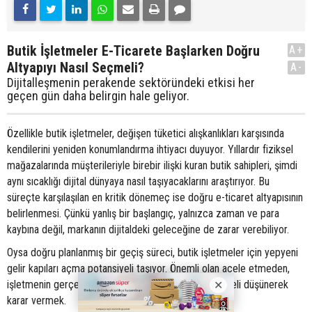
Butik İşletmeler E-Ticarete Başlarken Doğru
A+
Altyapıyı Nasıl Seçmeli?
A-
Dijitalleşmenin perakende sektöründeki etkisi her
geçen gün daha belirgin hale geliyor.
Özellikle butik işletmeler, değişen tüketici alışkanlıkları karşısında
kendilerini yeniden konumlandırma ihtiyacı duyuyor. Yıllardır fiziksel
mağazalarında müşterileriyle birebir ilişki kuran butik sahipleri, şimdi
aynı sıcaklığı dijital dünyaya nasıl taşıyacaklarını araştırıyor. Bu
süreçte karşılaşılan en kritik dönemeç ise doğru e-ticaret altyapısının
belirlenmesi. Çünkü yanlış bir başlangıç, yalnızca zaman ve para
kaybına değil, markanın dijitaldeki geleceğine de zarar verebiliyor.
Oysa doğru planlanmış bir geçiş süreci, butik işletmeler için yepyeni
gelir kapıları açma potansiyeli taşıyor. Önemli olan acele etmeden,
işletmenin gerçek ihtiyaçlarını anlayarak ve uzun vadeli düşünerek
karar vermek.