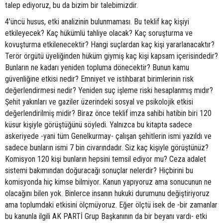
talep ediyoruz, bu da bizim bir talebimizdir.
4’üncü husus, etki analizinin bulunmaması. Bu teklif kaç kişiyi
etkileyecek? Kaç hükümlü tahliye olacak? Kaç soruşturma ve
kovuşturma etkilenecektir? Hangi suçlardan kaç kişi yararlanacaktır?
Terör örgütü üyeliğinden hüküm giymiş kaç kişi kapsam içerisindedir?
Bunların ne kadarı yeniden topluma dönecektir? Bunun kamu
güvenliğine etkisi nedir? Emniyet ve istihbarat birimlerinin risk
değerlendirmesi nedir? Yeniden suç işleme riski hesaplanmış mıdır?
Şehit yakınları ve gaziler üzerindeki sosyal ve psikolojik etkisi
değerlendirilmiş midir? Biraz önce teklif imza sahibi hatibin biri 120
küsur kişiyle görüştüğünü söyledi. Yalnızca bu kitapta sadece
askeriyede -yani tüm Genelkurmay- çalışan şehitlerin ismi yazıldı ve
sadece bunların ismi 7 bin civarındadır. Siz kaç kişiyle görüştünüz?
Komisyon 120 kişi bunların hepsini temsil ediyor mu? Ceza adalet
sistemi bakımından doğuracağı sonuçlar nelerdir? Hiçbirini bu
komisyonda hiç kimse bilmiyor. Kanun yapıyoruz ama sonucunun ne
olacağını bilen yok. Binlerce insanın hukuki durumunu değiştiriyoruz
ama toplumdaki etkisini ölçmüyoruz. Eğer ölçtü isek de -bir zamanlar
bu kanunla ilgili AK PARTİ Grup Başkanının da bir beyanı vardı- etki