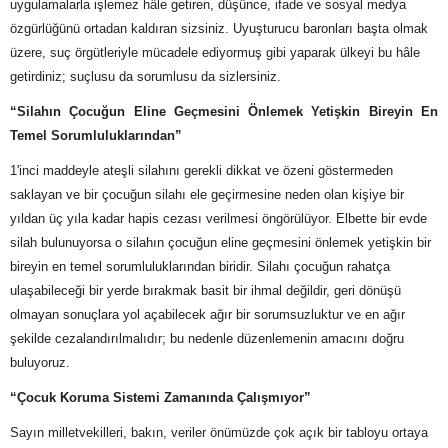
uygulamalarla işlemez hâle getiren, düşünce, ifade ve sosyal medya
özgürlüğünü ortadan kaldıran sizsiniz. Uyuşturucu baronları başta olmak
üzere, suç örgütleriyle mücadele ediyormuş gibi yaparak ülkeyi bu hâle
getirdiniz; suçlusu da sorumlusu da sizlersiniz.
“Silahın Çocuğun Eline Geçmesini Önlemek Yetişkin Bireyin En
Temel Sorumluluklarından”
1'inci maddeyle ateşli silahını gerekli dikkat ve özeni göstermeden
saklayan ve bir çocuğun silahı ele geçirmesine neden olan kişiye bir
yıldan üç yıla kadar hapis cezası verilmesi öngörülüyor. Elbette bir evde
silah bulunuyorsa o silahın çocuğun eline geçmesini önlemek yetişkin bir
bireyin en temel sorumluluklarından biridir. Silahı çocuğun rahatça
ulaşabileceği bir yerde bırakmak basit bir ihmal değildir, geri dönüşü
olmayan sonuçlara yol açabilecek ağır bir sorumsuzluktur ve en ağır
şekilde cezalandırılmalıdır; bu nedenle düzenlemenin amacını doğru
buluyoruz.
“Çocuk Koruma Sistemi Zamanında Çalışmıyor”
Sayın milletvekilleri, bakın, veriler önümüzde çok açık bir tabloyu ortaya