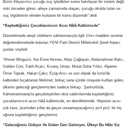
Bizim ihtiyacımız çocuğu suç işledikten sonra hatırlayan bir sistem değil,
riski önceden gören, aileye zamanında ulaşan, çocuğu okulda tutan ve
suç örgütlerinin elinden kurtaran bir kamu düzenidir” dedi.
“Kaybettiğimiz Çocuklarımızın Acısı Hâlâ Kalbimizde”
Düzenlemede ateşli silahların saklanmasıyla ilgili 1'inci maddesi üzerine
değerlendirmelerde bulunan YENİ Parti Denizli Milletvekili Şeref Arpacı
şunları söyledi:
“Ahmet Minguzzi, Ata Emre Akman, Atlas Çağlayan, Abdurrahman Balcı,
Gülden Coni, Fatih Acacı, Kıvanç Uman, Murat Duha Yıldız, Alperen
Ömer Toprak, Hakan Çakır, Eyüp Arıcı ve son olarak da İzmir'de
kalbinden bıçaklanan Mehmet; birkaç sene içinde cinayete kurban giden,
ülkenin geleceği gençlerimizden sadece birkaçı. Şanlıurfa'da,
Kahramanmaraş'ta gerçekleştirilen okul saldırılarında kaybettiğimiz
çocuklarımızın acısı hâlâ kalbimizde, en derinliklerinde. Hepsinin acısı
çok taze, üzerinden yıllar da geçse unutamayacağımız pırıl pırıl, bir hiç
uğruna kaybettiğimiz gençlerimiz.
“Geleceğimiz Gidiyor Ve Giden Geri Gelmiyor, Ülkeyi Bu Hâle Siz