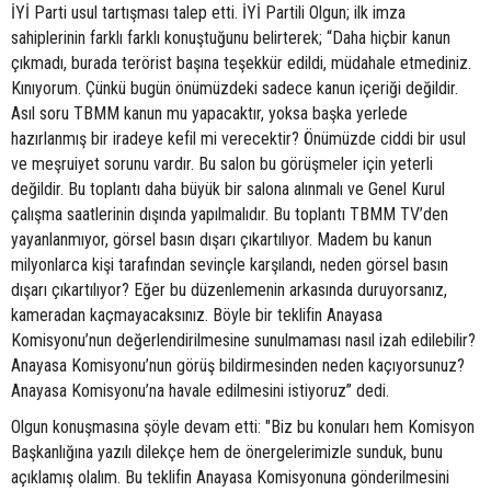
İYİ Parti usul tartışması talep etti. İYİ Partili Olgun; ilk imza
sahiplerinin farklı farklı konuştuğunu belirterek; “Daha hiçbir kanun
çıkmadı, burada terörist başına teşekkür edildi, müdahale etmediniz.
Kınıyorum. Çünkü bugün önümüzdeki sadece kanun içeriği değildir.
Asıl soru TBMM kanun mu yapacaktır, yoksa başka yerlede
hazırlanmış bir iradeye kefil mi verecektir? Önümüzde ciddi bir usul
ve meşruiyet sorunu vardır. Bu salon bu görüşmeler için yeterli
değildir. Bu toplantı daha büyük bir salona alınmalı ve Genel Kurul
çalışma saatlerinin dışında yapılmalıdır. Bu toplantı TBMM TV’den
yayanlanmıyor, görsel basın dışarı çıkartılıyor. Madem bu kanun
milyonlarca kişi tarafından sevinçle karşılandı, neden görsel basın
dışarı çıkartılıyor? Eğer bu düzenlemenin arkasında duruyorsanız,
kameradan kaçmayacaksınız. Böyle bir teklifin Anayasa
Komisyonu’nun değerlendirilmesine sunulmaması nasıl izah edilebilir?
Anayasa Komisyonu’nun görüş bildirmesinden neden kaçıyorsunuz?
Anayasa Komisyonu’na havale edilmesini istiyoruz” dedi.
Olgun konuşmasına şöyle devam etti: "Biz bu konuları hem Komisyon
Başkanlığına yazılı dilekçe hem de önergelerimizle sunduk, bunu
açıklamış olalım. Bu teklifin Anayasa Komisyonuna gönderilmesini