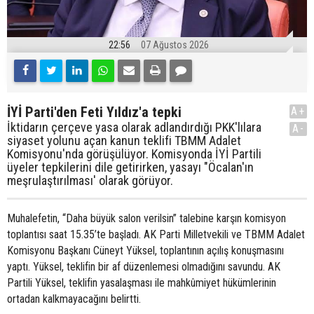
22:56
07 Ağustos 2026
İYİ Parti'den Feti Yıldız'a tepki
A+
İktidarın çerçeve yasa olarak adlandırdığı PKK'lılara
A-
siyaset yolunu açan kanun teklifi TBMM Adalet
Komisyonu'nda görüşülüyor. Komisyonda İYİ Partili
üyeler tepkilerini dile getirirken, yasayı "Öcalan'ın
meşrulaştırılması' olarak görüyor.
Muhalefetin, “Daha büyük salon verilsin” talebine karşın komisyon
toplantısı saat 15.35’te başladı. AK Parti Milletvekili ve TBMM Adalet
Komisyonu Başkanı Cüneyt Yüksel, toplantının açılış konuşmasını
yaptı. Yüksel, teklifin bir af düzenlemesi olmadığını savundu. AK
Partili Yüksel, teklifin yasalaşması ile mahkûmiyet hükümlerinin
ortadan kalkmayacağını belirtti.