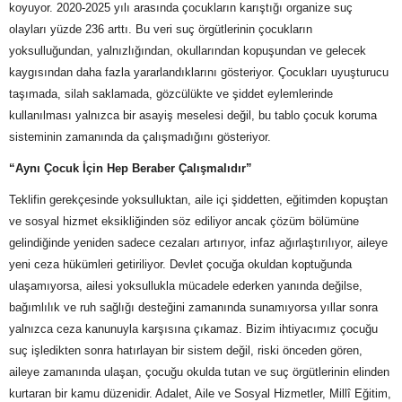
koyuyor. 2020-2025 yılı arasında çocukların karıştığı organize suç
olayları yüzde 236 arttı. Bu veri suç örgütlerinin çocukların
yoksulluğundan, yalnızlığından, okullarından kopuşundan ve gelecek
kaygısından daha fazla yararlandıklarını gösteriyor. Çocukları uyuşturucu
taşımada, silah saklamada, gözcülükte ve şiddet eylemlerinde
kullanılması yalnızca bir asayiş meselesi değil, bu tablo çocuk koruma
sisteminin zamanında da çalışmadığını gösteriyor.
“Aynı Çocuk İçin Hep Beraber Çalışmalıdır”
Teklifin gerekçesinde yoksulluktan, aile içi şiddetten, eğitimden kopuştan
ve sosyal hizmet eksikliğinden söz ediliyor ancak çözüm bölümüne
gelindiğinde yeniden sadece cezaları artırıyor, infaz ağırlaştırılıyor, aileye
yeni ceza hükümleri getiriliyor. Devlet çocuğa okuldan koptuğunda
ulaşamıyorsa, ailesi yoksullukla mücadele ederken yanında değilse,
bağımlılık ve ruh sağlığı desteğini zamanında sunamıyorsa yıllar sonra
yalnızca ceza kanunuyla karşısına çıkamaz. Bizim ihtiyacımız çocuğu
suç işledikten sonra hatırlayan bir sistem değil, riski önceden gören,
aileye zamanında ulaşan, çocuğu okulda tutan ve suç örgütlerinin elinden
kurtaran bir kamu düzenidir. Adalet, Aile ve Sosyal Hizmetler, Millî Eğitim,