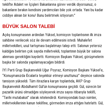
teklifte Adalet ve İçişleri Bakanlarına görev verdik diyorsunuz, o
bakanların bırakın kendisini yardımcıları bile yok ortada. Yani bu kadar
ciddiye alınan bir konu! Bunu belirtmek istiyorum."
BÜYÜK SALON TALEBİ
Açılış konuşmasının ardından Yüksel, komisyon toplantısının ilk imza
sahibine verilecek söz ile devam edilmesini istedi. Muhalefet
milletvekilleri, usul tartışması başlatmayı talep etti. Salonun yetersiz
kaldığını belirten çok sayıda milletvekili, toplantının büyük bir salona
alınması gerektiğini kaydetti. Komisyon Başkanı Yüksel, görüşmelerin
başka bir salonda yapılamayacağını bildirdi.
İYİ Parti Grup Başkanvekili Uğur Poyraz, Komisyon Başkanı Yüksel’e,
“Konuşmanızda Öcalan’a teşekkür etmeyi unuttunuz” deyince salonda
tansiyon yükseldi. Tüm itirazlara karşın toplantıda, AKP Grup
Başkanvekili Abdulhamit Gül’ün konuşmasına geçildi. Gül, sürecin bir
pazarlık ürünü olmadığını söyleyerek imza sayısı itibarıyla teklifi,
“Tarihi mutabakat” olarak nitelendirdi. Komisyondaki bazı isimler,
milletvekillerinin kanun teklifine, görmeden imza attığını hatırlattı. Gül,