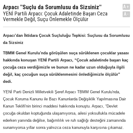
Arpacı ''Suçlu da Sorumlusu da Sizsiniz''
A+
YENİ Partili Arpacı: Çocuk Adaletinde Başarı Ceza
A-
Vermekle Değil, Suçu Önlemekle Ölçülür
Arpacı’dan İktidara Çocuk Suçluluğu Tepkisi: Suçlusu da Sorumlusu
da Sizsiniz
TBMM Genel Kurulu'nda görüşülen suça sürüklenen çocuklar yasası
hakkında konuşan YENİ Partili Arpacı, “Çocuk adaletinde başarı kaç
çocuğa ceza verdiğimizle ve bunun ne kadar uzun olduğuyla ilgili
değil, kaç çocuğun suça sürüklenmesini önlediğimizle ölçülür”
dedi.
YENİ Parti Denizli Milletvekili Şeref Arpacı TBMM Genel Kurulu'nda,
Çocuk Koruma Kanunu ile Bazı Kanunlarda Değişiklik Yapılmasına Dair
Kanun Teklifi'nin birinci maddesi hakkında konuştu. Arpacı, “Devlet
çocuğa okuldan koptuğunda ulaşamıyorsa, ailesi yoksullukla mücadele
ederken yanında değilse, bağımlılık ve ruh sağlığı desteğini zamanında
sunamıyorsa yıllar sonra yalnızca ceza kanunuyla karşısına çıkamaz.