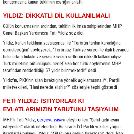
konuşmasına kanun teklifinin içeriğini anlattı.
YILDIZ: DİKKATLİ DİL KULLANILMALI
Gül’ün konuşmasının ardından, teklifin ilk imza sahiplerinden MHP
Genel Başkan Yardımcısı Feti Yıldız söz aldı.
Yıldız, kanun teklifinin yasalaşması ile “Terörün tarihin karanlığına
gömüleceğini” söyleyerek, “Terörsüz Türkiye süreci ile ilgili beyanda
bulunurken hukuki ve siyasi kavram setlerini dikkatli kullanmalıyız.
Türk milletinin bütünlüğünü hedef alan her türlü söylemenin MHP
tarafından reddedildiği 57 yıldır bilinmektedir” dedi.
Yıldız’ın, PKK’nın silah bıraktığına yönelik açıklamasına İYİ Partili
milletvekilleri, “Hani nerede silahlar?” sözleriyle tepki gösterdi
FETİ YILDIZ: İSTİYORLAR Kİ
EVLATLARIMIZIN TABUTUNU TAŞIYALIM
MHP'li Feti Yıldız,
çerçeve yasa
yı eleştirenleri "Şehit gelmesini
isteyenler" olarak nitelendirdi. Bu sırada İYİ Partili vekiller yoğun
itirazlarda bulundu. Yıldız, "Ajitasyona pabuç bırakmam" dedi. İşte