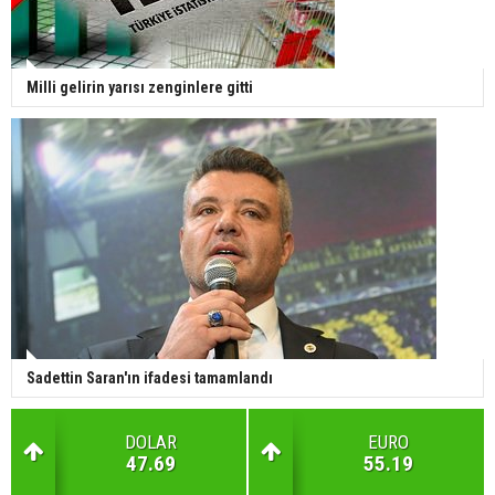
Milli gelirin yarısı zenginlere gitti
Sadettin Saran'ın ifadesi tamamlandı
DOLAR
EURO
47.69
55.19