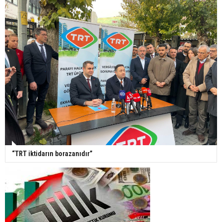
“TRT iktidarın borazanıdır”