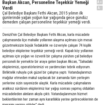
Başkan Akcan, Personeline Teşekkür Yemeği
A+
Verdi
A-
Çal Belediye Başkanı Fethi Akcan, 2015 yılının ilk
günlerinde yağan yoğun kar yağışında gece gündüz
demeden çalışan personeline teşekkür yemeği verdi.
Denizli'nin Çal Belediye Başkanı Fethi Akcan, karla mücadele
çalışmasında ilçe mahalle yollarının ulaşıma açılması için mesai
gözetmeksizin büyük fedakârlık ve özveriyle çalışan 74 kişilik
belediye ekiplerine teşekkür yemeği verdi. Kapalı köy yollarının
açılması için yoğun ve özverili bir çalışma yürüten çal belediye
personeli ile yemekte bir araya gelen başkan Akcan, “Sahadaki
ekiplerimizi, operatörlerimizi ve yardımcıları tebrik ediyorum.
Birliktelik ruhuyla çok güzel bir çalışma yaptı. Vatandaşlarımızı
mağdur etmeden makul sayılacak bir zamanda tüm yerleşim
yerlerine sizin sayenizde ulaştık. Karla mücadele çalışmalarını
aralıksız sürdüren ekiplerimiz kar yağışı sonrası yapmış oldukları
mücadeleden alınların akıyla çıktı. Vatandaşlarımızın hizmet
beklentilerinin her zaman aynı kararlılıkla yerine getireceklerinin de
mesajını vermiş oldular” dedi.