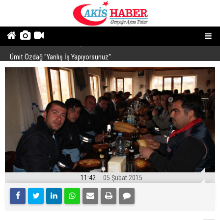
Ümit Özdağ ''Yanlış İş Yapıyorsunuz''
B
11:42
05 Şubat 2015