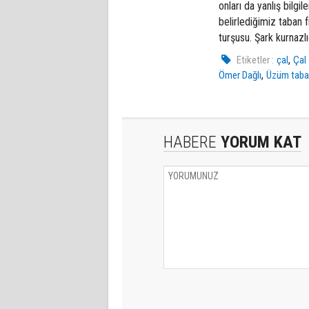
onları da yanlış bilg
belirlediğimiz taban f
turşusu. Şark kurnazl
,
Etiketler :
çal
Çal
,
Ömer Dağlı
Üzüm taban
HABERE
YORUM KAT