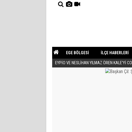
EGE BÖLGESİ
İLÇE HABERLERİ
EYPİO VE NESLİHAN YILMAZ ÖREN KALE'Yİ C
YAZARLAR
GÜNDEM