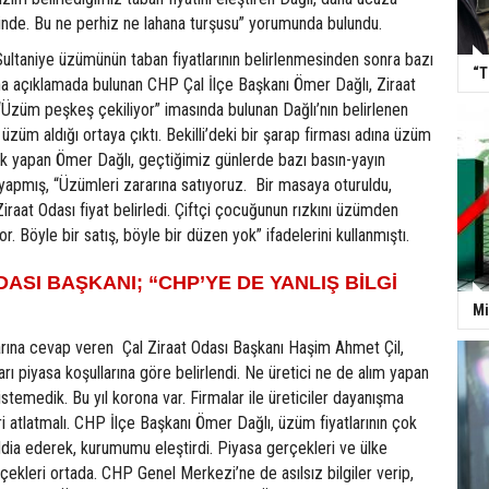
de. Bu ne perhiz ne lahana turşusu” yorumunda bulundu.
Sultaniye üzümünün taban fiyatlarının belirlenmesinden sonra bazı
“T
ına açıklamada bulunan CHP Çal İlçe Başkanı Ömer Dağlı, Ziraat
. “Üzüm peşkeş çekiliyor” imasında bulunan Dağlı’nın belirlenen
a üzüm aldığı ortaya çıktı. Bekilli’deki bir şarap firması adına üzüm
k yapan Ömer Dağlı, geçtiğimiz günlerde bazı basın-yayın
yapmış, “Üzümleri zararına satıyoruz. Bir masaya oturuldu,
iraat Odası fiyat belirledi. Çiftçi çocuğunun rızkını üzümden
or. Böyle bir satış, böyle bir düzen yok” ifadelerini kullanmıştı.
DASI BAŞKANI; “CHP’YE DE YANLIŞ BİLGİ
Mi
larına cevap veren Çal Ziraat Odası Başkanı Haşim Ahmet Çil,
rı piyasa koşullarına göre belirlendi. Ne üretici ne de alım yapan
istemedik. Bu yıl korona var. Firmalar ile üreticiler dayanışma
ri atlatmalı. CHP İlçe Başkanı Ömer Dağlı, üzüm fiyatlarının çok
iddia ederek, kurumumu eleştirdi. Piyasa gerçekleri ve ülke
çekleri ortada. CHP Genel Merkezi’ne de asılsız bilgiler verip,