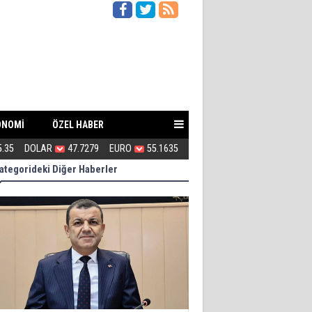
ONOMİ
ÖZEL HABER
ki gazileri ziyaret etmiyor
5.35
DOLAR
47.7279
EURO
55.1635
Turhan Çömez hakkında soruş
ategorideki Diğer Haberler