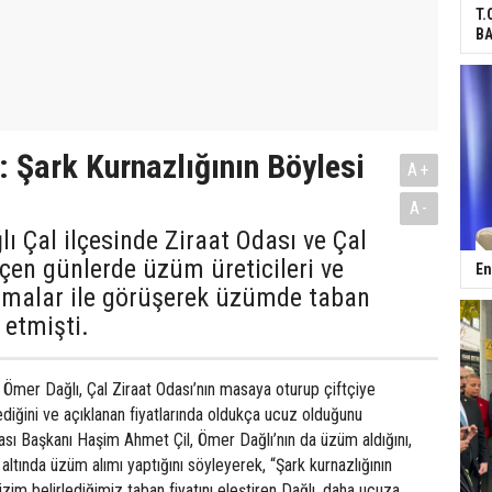
T.
BA
: Şark Kurnazlığının Böylesi
A+
A-
lı Çal ilçesinde Ziraat Odası ve Çal
eçen günlerde üzüm üreticileri ve
En
rmalar ile görüşerek üzümde taban
t etmişti.
Ömer Dağlı, Çal Ziraat Odası’nın masaya oturup çiftçiye
ediğini ve açıklanan fiyatlarında oldukça ucuz olduğunu
dası Başkanı Haşim Ahmet Çil, Ömer Dağlı’nın da üzüm aldığını,
n altında üzüm alımı yaptığını söyleyerek, “Şark kurnazlığının
zim belirlediğimiz taban fiyatını eleştiren Dağlı, daha ucuza