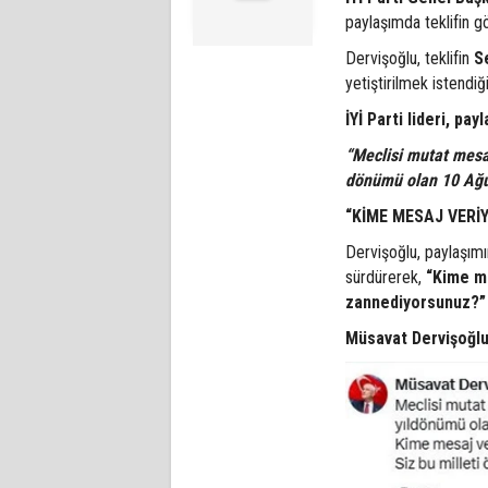
paylaşımda teklifin g
Dervişoğlu, teklifin
S
yetiştirilmek istendiğin
İYİ Parti lideri, pay
“Meclisi mutat mesai
dönümü olan 10 Ağus
“KİME MESAJ VERİ
Dervişoğlu, paylaşımın
sürdürerek,
“Kime me
zannediyorsunuz?”
Müsavat Dervişoğlu