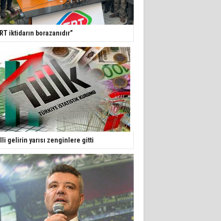
RT iktidarın borazanıdır”
lli gelirin yarısı zenginlere gitti