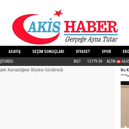
ASAYİŞ
SEÇİM SONUÇLARI
SİYASET
SPOR
EK
OŞTURDU
Öcalan’ın ayağına gidenler neden burada
BIST
13779.39
ALTIN
663
Bu K