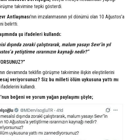
örüşme takvimine tepki gösterdi.
evr Antlaşması
'nın imzalanmasının yıl dönümü olan 10 Ağustos'a
i belirtti.
laşımında şu ifadeleri kullandı:
si dışında zoraki çalıştırarak, malum yasayı Sevr’in yıl
tos’a yetiştirme ısrarınızın kaynağı nedir?”
YORSUNUZ?”
ın devamında teklifin görüşme takvimine ilişkin eleştirilerini
saj veriyorsunuz? Siz bu milleti ölüm uykusuna yattı mı
ifadelerini kullandı.
'nun beğeni ve yorum yağan paylaşımı şöyle;