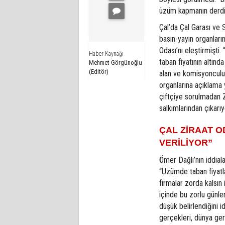
üzüm kapmanın derdin
Çal’da Çal Garası ve 
basın-yayın organlar
Odası’nı eleştirmişti
Haber Kaynağı
taban fiyatının altınd
Mehmet Görgünoğlu
(Editör)
alan ve komisyonculu
organlarına açıklama 
çiftçiye sorulmadan Z
salkımlarından çıkarıy
ÇAL ZİRAAT O
VERİLİYOR”
Ömer Dağlı’nın iddia
“Üzümde taban fiyatla
firmalar zorda kalsın 
içinde bu zorlu günle
düşük belirlendiğini 
gerçekleri, dünya ger