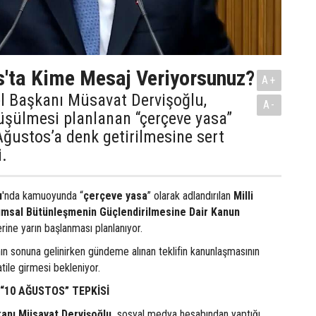
'ta Kime Mesaj Veriyorsunuz?
A+
el Başkanı Müsavat Dervişoğlu,
A-
üşülmesi planlanan “çerçeve yasa”
 Ağustos’a denk getirilmesine sert
i.
u
'nda kamuoyunda “
çerçeve yasa
” olarak adlandırılan
Milli
msal Bütünleşmenin Güçlendirilmesine Dair Kanun
rine yarın başlanması planlanıyor.
nın sonuna gelinirken gündeme alınan teklifin kanunlaşmasının
ile girmesi bekleniyor.
“10 AĞUSTOS” TEPKİSİ
kanı Müsavat Dervişoğlu,
sosyal medya hesabından yaptığı