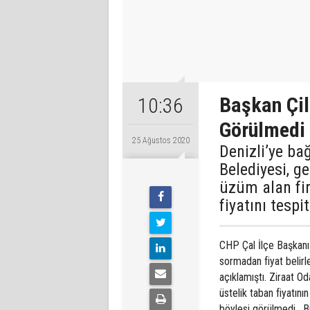
Başkan Çil
10:36
Görülmedi
25 Ağustos 2020
Denizli’ye bağ
Belediyesi, g
üzüm alan fi
fiyatını tespi
CHP Çal İlçe Başkanı 
sormadan fiyat belirl
açıklamıştı. Ziraat O
üstelik taban fiyatını
böylesi görülmedi. Bi