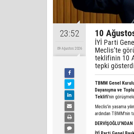
10 Ağustos
23:52
İYİ Parti Gen
Meclis’te gör
09 Ağustos 2026
teklifinin 10
tepki gösterd
TBMM Genel Kurul
Dayanışma ve Toplu
Teklifi
'nin görüşmele
Meclis'in yasama yılı
ardından TBMM'nin tat
DERVİŞOĞLU’NDAN 
İYİ Parti Genel Baş