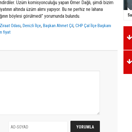
ilendirdiler. Üzüm komisyonculuğu yapan Ömer Dağlı, şimdi bizim
iyatının altında üzüm alımı yapıyor. Bu ne perhiz ne lahana
Sa
ığının böylesi görülmedi” yorumunda bulundu.
,
,
,
 Ziraat Odası
Denizli İlçe
Başkan Ahmet Çil
CHP Çal İlçe Başkanı
 fiyat