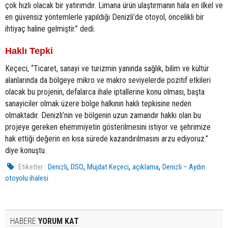
çok hızlı olacak bir yatırımdır. Limana ürün ulaştırmanın hala en ilkel ve
en güvensiz yöntemlerle yapıldığı Denizli’de otoyol, öncelikli bir
ihtiyaç haline gelmiştir.” dedi.
Haklı Tepki
Keçeci, “Ticaret, sanayi ve turizmin yanında sağlık, bilim ve kültür
alanlarında da bölgeye mikro ve makro seviyelerde pozitif etkileri
olacak bu projenin, defalarca ihale iptallerine konu olması, başta
sanayiciler olmak üzere bölge halkının haklı tepkisine neden
olmaktadır. Denizli’nin ve bölgenin uzun zamandır hakkı olan bu
projeye gereken ehemmiyetin gösterilmesini istiyor ve şehrimize
hak ettiği değerin en kısa sürede kazandırılmasını arzu ediyoruz.”
diye konuştu.
,
,
,
,
Etiketler :
Denizli
DSO
Müjdat Keçeci
açıklama
Denizli – Aydın
otoyolu ihalesi
HABERE
YORUM KAT