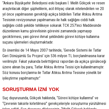
“Ankara Büyükşehir Belediyesi eski başkanı İ. Melih Gökçek ve resen
araştırılacak diğer şüphelilerin, acil ihtiyaç olarak nitelendirilen ve 20
yıl önce yapılmasının gerektiği açıkça bildirilen Tatlar Atıksu Arıtma
Tesisinin revizyonunun yapılmaması ile halk sağlığını ciddi halk
sağlığını ciddi şekilde tehlikeye sokarak TCK 257’inci Maddesinde
düzenlenen kamu görevlisinin görevini zamanında yapmayıp
geciktirmesi, yani görevi ihmal şeklindeki görevi kötüye kullanma
suçunu işlemeleri oluşturmaktadır.
En önemlisi de 14 Mayıs 2007 tarihinde, ‘Gerede Sistemi ile Tatlar
Geri Dönüşümlü Su Projesi’ için 536 milyon TL borçlanılmasına karar
verilmiştir. Fakat yukarıda belirttiğimiz rapordan da açıkça görüleceği
üzere alınan bu para, Tatlar Atıksu Arıtma Tesisi için kullanılmamıştır.
Söz konusu borçlanma ile Tatlar Atıksu Arıtma Tesisine yönelik bir
iyileştirme yapılmamıştır.”
SORUŞTURMA İZNİ YOK
Suç duyurusunda, Gökçek hakkında, “Görevi kötüye kullanma” ve
“Çevrenin taksirle kirletilmesi” gerekçeleriyle soruşturma yürütülmesi