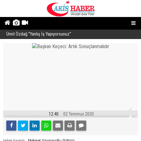
Ümit Özdağ ''Yanlış İş Yapıyorsunuz''
B
12:40
02 Temmuz 2020
Mehmet Görgünoğlu (Editör)
Haber Kaynağı