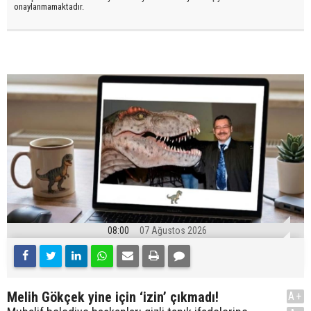
onaylanmamaktadır.
08:00
07 Ağustos 2026
Melih Gökçek yine için ‘izin’ çıkmadı!
A+