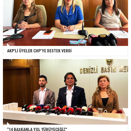
AKP'Lİ ÜYELER CHP’YE DESTEK VERDİ
“14 BAŞKANLA YOL YÜRÜYECEĞİZ”