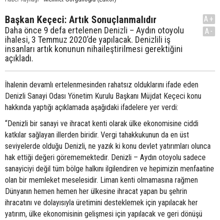
Başkan Keçeci: Artık Sonuçlanmalıdır
A+
Daha önce 9 defa ertelenen Denizli – Aydın otoyolu
A-
ihalesi, 3 Temmuz 2020’de yapılacak. Denizlili iş
insanları artık konunun nihaileştirilmesi gerektiğini
açıkladı.
İhalenin devamlı ertelenmesinden rahatsız olduklarını ifade eden
Denizli Sanayi Odası Yönetim Kurulu Başkanı Müjdat Keçeci konu
hakkında yaptığı açıklamada aşağıdaki ifadelere yer verdi:
“Denizli bir sanayi ve ihracat kenti olarak ülke ekonomisine ciddi
katkılar sağlayan illerden biridir. Vergi tahakkukunun da en üst
seviyelerde olduğu Denizli, ne yazık ki konu devlet yatırımları olunca
hak ettiği değeri görememektedir. Denizli – Aydın otoyolu sadece
sanayiciyi değil tüm bölge halkını ilgilendiren ve hepimizin menfaatine
olan bir memleket meselesidir. Liman kenti olmamasına rağmen
Dünyanın hemen hemen her ülkesine ihracat yapan bu şehrin
ihracatını ve dolayısıyla üretimini desteklemek için yapılacak her
yatırım, ülke ekonomisinin gelişmesi için yapılacak ve geri dönüşü