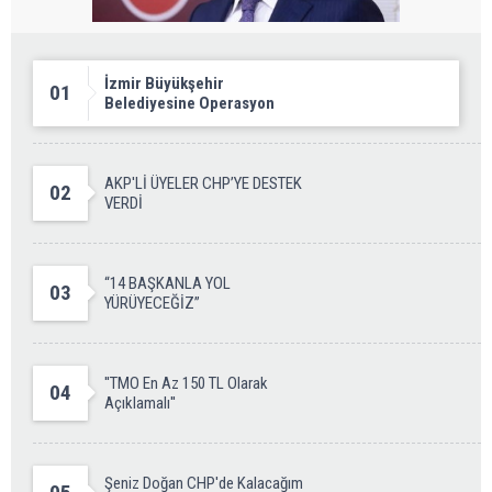
İzmir Büyükşehir
01
Belediyesine Operasyon
AKP'Lİ ÜYELER CHP’YE DESTEK
02
VERDİ
“14 BAŞKANLA YOL
03
YÜRÜYECEĞİZ”
''TMO En Az 150 TL Olarak
04
Açıklamalı''
Şeniz Doğan CHP'de Kalacağım