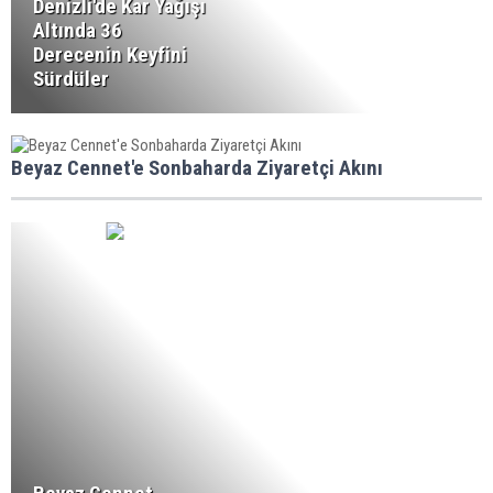
Denizli'de Kar Yağışı
Altında 36
Derecenin Keyfini
Sürdüler
Beyaz Cennet'e Sonbaharda Ziyaretçi Akını