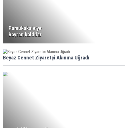
Pamukakale'ye
hayran kaldılar
Beyaz Cennet Ziyaretçi Akınına Uğradı