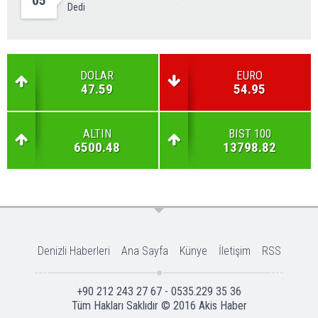
05
Dedi
DOLAR
EURO
47.59
54.95
ALTIN
BIST 100
6500.48
13798.82
Denizli Haberleri
Ana Sayfa
Künye
İletişim
RSS
+90 212 243 27 67 - 0535.229 35 36
Tüm Hakları Saklıdır © 2016
Akis Haber