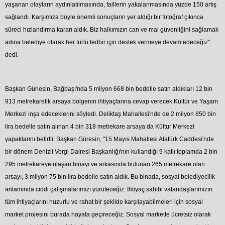
yaşanan olayların aydınlatılmasında, faillerin yakalanmasında yüzde 150 artış
sağlandı. Karşımıza böyle önemli sonuçların yer aldığı bir fotoğraf çıkınca
süreci hızlandırma kararı aldık. Biz halkımızın can ve mal güvenliğini sağlamak
adına belediye olarak her türlü tedbir için destek vermeye devam edeceğiz"
dedi.
Başkan Gürlesin, Bağbaşı'nda 5 milyon 668 bin bedelle satın aldıkları 12 bin
913 metrekarelik arsaya bölgenin ihtiyaçlarına cevap verecek Kültür ve Yaşam
Merkezi inşa edeceklerini söyledi. Deliktaş Mahallesi'nde de 2 milyon 850 bin
lira bedelle satın alınan 4 bin 318 metrekare arsaya da Kültür Merkezi
yapaklarını belirtti. Başkan Güresin, "15 Mayıs Mahallesi Atatürk Caddesi'nde
bir dönem Denizli Vergi Dairesi Başkanlığı'nın kullandığı 9 katlı toplamda 2 bin
295 metrekareye ulaşan binayı ve arkasında bulunan 265 metrekare olan
arsayı, 3 milyon 75 bin lira bedelle satın aldık. Bu binada, sosyal belediyecilik
anlamında ciddi çalışmalarımızı yürüteceğiz. İhtiyaç sahibi vatandaşlarımızın
tüm ihtiyaçlarını huzurlu ve rahat bir şekilde karşılayabilmeleri için sosyal
market projesini burada hayata geçireceğiz. Sosyal markette ücretsiz olarak