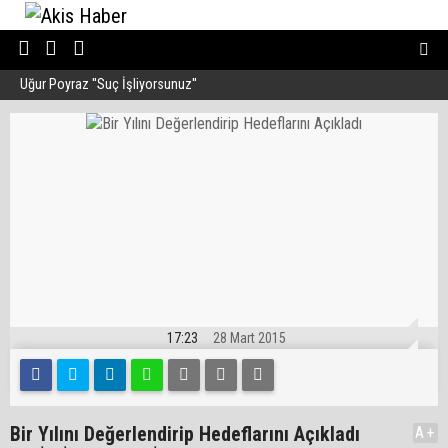
Uğur Poyraz ''Suç İşliyorsunuz''
P
17:23
28 Mart 2015
Bir Yılını Değerlendirip Hedeflarını Açıkladı
A+