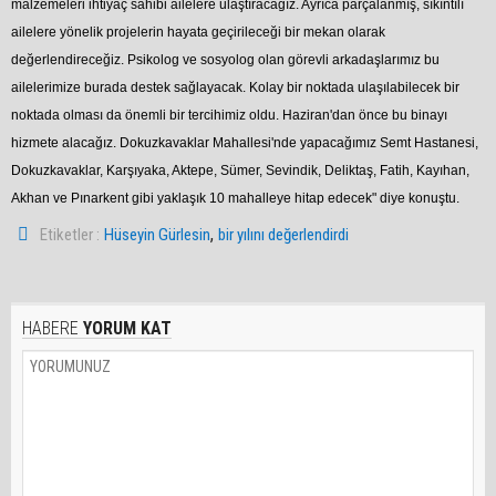
malzemeleri ihtiyaç sahibi ailelere ulaştıracağız. Ayrıca parçalanmış, sıkıntılı
ailelere yönelik projelerin hayata geçirileceği bir mekan olarak
değerlendireceğiz. Psikolog ve sosyolog olan görevli arkadaşlarımız bu
ailelerimize burada destek sağlayacak. Kolay bir noktada ulaşılabilecek bir
noktada olması da önemli bir tercihimiz oldu. Haziran'dan önce bu binayı
hizmete alacağız. Dokuzkavaklar Mahallesi'nde yapacağımız Semt Hastanesi,
Dokuzkavaklar, Karşıyaka, Aktepe, Sümer, Sevindik, Deliktaş, Fatih, Kayıhan,
Akhan ve Pınarkent gibi yaklaşık 10 mahalleye hitap edecek" diye konuştu.
,
Etiketler :
Hüseyin Gürlesin
bir yılını değerlendirdi
HABERE
YORUM KAT