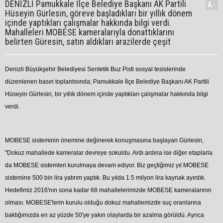
DENİZLİ Pamukkale İlçe Belediye Başkanı AK Partili
A-
Hüseyin Gürlesin, göreve başladıkları bir yıllık dönem
içinde yaptıkları çalışmalar hakkında bilgi verdi.
Mahalleleri MOBESE kameralarıyla donattıklarını
belirten Güresin, satın aldıkları arazilerde çeşit
Denizli Büyükşehir Belediyesi Sentetik Buz Pisti sosyal tesislerinde
düzenlenen basın toplantısında; Pamukkale İlçe Belediye Başkanı AK Partili
Hüseyin Gürlesin, bir yıllık dönem içinde yaptıkları çalışmalar hakkında bilgi
verdi.
MOBESE sisteminin önemine değinerek konuşmasına başlayan Gürlesin,
"Dokuz mahallede kameralar devreye sokuldu. Ardı ardına ise diğer etaplarla
da MOBESE sistemleri kurulmaya devam ediyor. Biz geçtiğimiz yıl MOBESE
sistemine 500 bin lira yatırım yaptık. Bu yılda 1.5 milyon lira kaynak ayırdık.
Hedefimiz 2016'nın sona kadar 68 mahallelerimizde MOBESE kameralarının
olması. MOBESE'lerin kurulu olduğu dokuz mahallemizde suç oranlarına
baktığımızda en az yüzde 50'ye yakın olaylarda bir azalma görüldü. Ayrıca