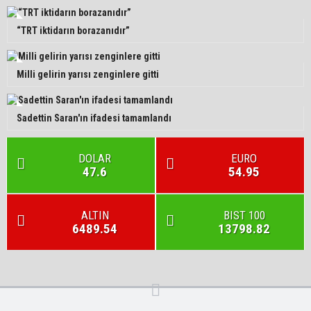
“TRT iktidarın borazanıdır”
Milli gelirin yarısı zenginlere gitti
Sadettin Saran'ın ifadesi tamamlandı
DOLAR
EURO
47.6
54.95
ALTIN
BIST 100
6489.54
13798.82