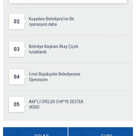
Kuşadası Belediyesi'ne Bir
02
operasyon daha
Belediye Başkanı İlkay Çiçek
03
tutuklandı
İzmir Büyükşehir Belediyesine
04
Operasyon
AKP'Lİ ÜYELER CHP’YE DESTEK
05
VERDİ