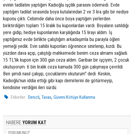
evinin tadilatını yaptığım Kadıoğlu işçilik parasını ödemedi. Evde
yaptığım tadilat sırasında boya kutularından 2 ve 3 lira gibi bir nediye
kuponu çıktı. Cebimde daha önce boya yaptığım yerlerden
biriktirdiğim toplam 15 liralık bu kuponlardan vardı. Boyaların satıldığı
yere gidip, hediye kuponlarının karşılığında 15 lirayı aldım. İş
yaptığımız evde birlikte çalıştığım arkadaşımla bu parayla öğlen
yemeği yedik. Evin sahibi kuponları öğrenince sinirlenip, kızdı. Bu
yüzden dava açıp, çalıştığı mahkemede benim ceza almamı sağladı.
15 TL'lik kupon için 300 gün ceza aldım. Gariban bir işçiyim, 2 çocuk
okutuyorum. 6 bin liralık ceza kamuda 300 gün çalışmaya çevrildi.
Ben şimdi nasıl çalışıp, çocuklarımı okuturum" dedi. Keskin,
Kadıoğlu'nun iddia ettiği gibi kapı demirlerini de götürmeyip,
kendisine verdiğini ileri sürdü.
,
,
Etiketler :
Denizli
Tavas
Güveni Kötüye Kullanma
HABERE
YORUM KAT