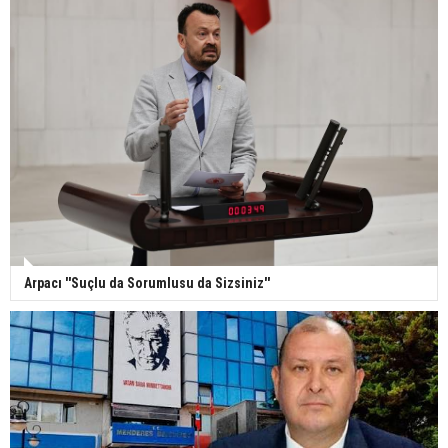
Arpacı ''Suçlu da Sorumlusu da Sizsiniz''