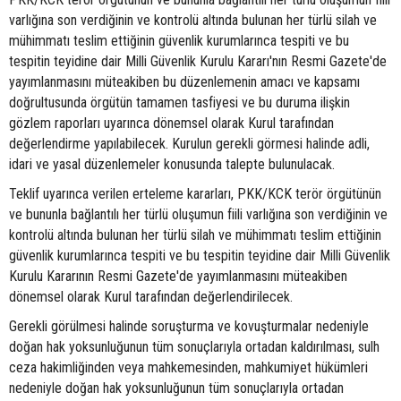
varlığına son verdiğinin ve kontrolü altında bulunan her türlü silah ve
mühimmatı teslim ettiğinin güvenlik kurumlarınca tespiti ve bu
tespitin teyidine dair Milli Güvenlik Kurulu Kararı'nın Resmi Gazete'de
yayımlanmasını müteakiben bu düzenlemenin amacı ve kapsamı
doğrultusunda örgütün tamamen tasfiyesi ve bu duruma ilişkin
gözlem raporları uyarınca dönemsel olarak Kurul tarafından
değerlendirme yapılabilecek. Kurulun gerekli görmesi halinde adli,
idari ve yasal düzenlemeler konusunda talepte bulunulacak.
Teklif uyarınca verilen erteleme kararları, PKK/KCK terör örgütünün
ve bununla bağlantılı her türlü oluşumun fiili varlığına son verdiğinin ve
kontrolü altında bulunan her türlü silah ve mühimmatı teslim ettiğinin
güvenlik kurumlarınca tespiti ve bu tespitin teyidine dair Milli Güvenlik
Kurulu Kararının Resmi Gazete'de yayımlanmasını müteakiben
dönemsel olarak Kurul tarafından değerlendirilecek.
Gerekli görülmesi halinde soruşturma ve kovuşturmalar nedeniyle
doğan hak yoksunluğunun tüm sonuçlarıyla ortadan kaldırılması, sulh
ceza hakimliğinden veya mahkemesinden, mahkumiyet hükümleri
nedeniyle doğan hak yoksunluğunun tüm sonuçlarıyla ortadan