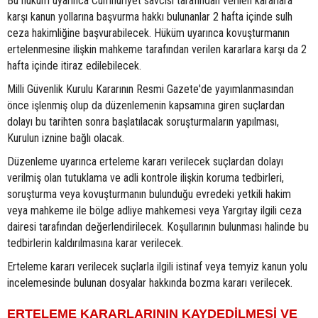
Bu hüküm uyarınca Cumhuriyet savcısı tarafından verilen kararlara
karşı kanun yollarına başvurma hakkı bulunanlar 2 hafta içinde sulh
ceza hakimliğine başvurabilecek. Hüküm uyarınca kovuşturmanın
ertelenmesine ilişkin mahkeme tarafından verilen kararlara karşı da 2
hafta içinde itiraz edilebilecek.
Milli Güvenlik Kurulu Kararının Resmi Gazete'de yayımlanmasından
önce işlenmiş olup da düzenlemenin kapsamına giren suçlardan
dolayı bu tarihten sonra başlatılacak soruşturmaların yapılması,
Kurulun iznine bağlı olacak.
Düzenleme uyarınca erteleme kararı verilecek suçlardan dolayı
verilmiş olan tutuklama ve adli kontrole ilişkin koruma tedbirleri,
soruşturma veya kovuşturmanın bulunduğu evredeki yetkili hakim
veya mahkeme ile bölge adliye mahkemesi veya Yargıtay ilgili ceza
dairesi tarafından değerlendirilecek. Koşullarının bulunması halinde bu
tedbirlerin kaldırılmasına karar verilecek.
Erteleme kararı verilecek suçlarla ilgili istinaf veya temyiz kanun yolu
incelemesinde bulunan dosyalar hakkında bozma kararı verilecek.
ERTELEME KARARLARININ KAYDEDİLMESİ VE