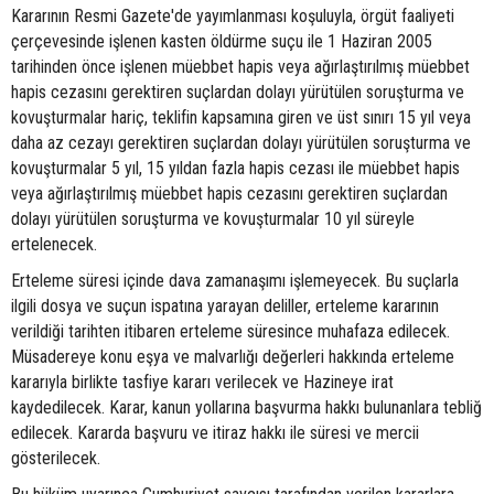
Kararının Resmi Gazete'de yayımlanması koşuluyla, örgüt faaliyeti
çerçevesinde işlenen kasten öldürme suçu ile 1 Haziran 2005
tarihinden önce işlenen müebbet hapis veya ağırlaştırılmış müebbet
hapis cezasını gerektiren suçlardan dolayı yürütülen soruşturma ve
kovuşturmalar hariç, teklifin kapsamına giren ve üst sınırı 15 yıl veya
daha az cezayı gerektiren suçlardan dolayı yürütülen soruşturma ve
kovuşturmalar 5 yıl, 15 yıldan fazla hapis cezası ile müebbet hapis
veya ağırlaştırılmış müebbet hapis cezasını gerektiren suçlardan
dolayı yürütülen soruşturma ve kovuşturmalar 10 yıl süreyle
ertelenecek.
Erteleme süresi içinde dava zamanaşımı işlemeyecek. Bu suçlarla
ilgili dosya ve suçun ispatına yarayan deliller, erteleme kararının
verildiği tarihten itibaren erteleme süresince muhafaza edilecek.
Müsadereye konu eşya ve malvarlığı değerleri hakkında erteleme
kararıyla birlikte tasfiye kararı verilecek ve Hazineye irat
kaydedilecek. Karar, kanun yollarına başvurma hakkı bulunanlara tebliğ
edilecek. Kararda başvuru ve itiraz hakkı ile süresi ve mercii
gösterilecek.