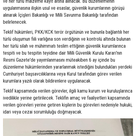
ve her türlü malzeme kayıt altına alınacak. Bu düzenlemenin
uygulanmasına ilişkin usul ve esaslar, güvenlik kurumlarının görüşü
alınarak İçişleri Bakanlığı ve Milli Savunma Bakanlığı tarafından
belirlenecek.
Teklif hükümleri, PKK/KCK terör örgütünün ve bununla bağlantılı her
türlü oluşumun fiili varlığına son verdiğinin ve kontrolü altında bulunan
her türlü silah ve mühimmatı teslim ettiğinin güvenlik kurumlarınca
tespiti ve bu tespitin teyidine dair Milli Güvenlik Kurulu Kararı'nın
Resmi Gazete'de yayımlanmasını müteakiben 6 ay içinde bu
düzenleme hükümlerinden yararlanmak istediğini bulundukları yerdeki
Cumhuriyet başsavcılıklarına veya Kurul tarafından görev verilen
kurumlara yazılı olarak bildirenlere uygulanacak.
Teklif kapsamında verilen görevler, ilgili kamu kurum ve kuruluşlarınca
ivedilikle yerine getirilecek. Teklifin amaç ve faaliyetleri kapsamında
verilen görevleri yerine getiren kişilerin bu görevleri nedeniyle hukuki,
idari veya cezai sorumluluğu doğmayacak.