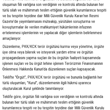
oluşumun fiili varlığına son verdiğinin ve kontrolü altında bulunan her
türlü silah ve mühimmatı teslim ettiğinin güvenlik kurumlarınca tespiti
ve bu tespitin teyidine dair Milli Güvenlik Kurulu Kararı'nın Resmi
Gazete'de yayımlanmasını müteakip, yürütülen soruşturma ve
kovuşturmalar ile verilen mahkumiyet hükümlerinin infazının
ertelenmesi işlemlerinin ve yapılacak diğer işlemlerin belirlenmesi
amaçlanıyor.
Düzenleme, PKK/KCK terör örgütünü kurma veya yönetme, örgüte
üye olma veya bilerek ve isteyerek yardım etme ve örgütün
propagandasını yapma suçları ile bu örgütün faaliyeti kapsamında
işlenen suçları ve bu örgüt lehine işlenen Terörizmin Finansmanının
Önlenmesi Hakkında Kanun'da düzenlenen suçları kapsayacak.
Teklifte "Örgüt", PKK/KCK terör örgütünü ve bununla bağlantılı her
türlü oluşumları, "Kurul", düzenlemenin ilgili hükmü uyarınca
oluşturulacak Kurul şeklinde tanımlanıyor.
Teklife göre, örgütün fiili varlığına son verdiğinin ve kontrolü altında
bulunan her türlü silah ve mühimmatı teslim ettiğinin güvenlik
kurumlarınca tespiti ve bu tespitin teyidine dair Milli Güvenlik Kurulu