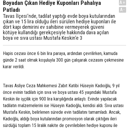
Boyadan Çıkan Hediye Kuponları Pahalıya
A+
Patladı
A-
Tavas İlçesi'nde, tadilat yaptığı evde boya kutularından
çıkan ve 15 lira olduğu ileri sürülen hediye kuponları ile
dört kapı demirini ev sahibine vermeyerek güveni
kötüye kullandığı gerekçesiyle hakkında dava açılan
boya ve sıva ustası Mustafa Keskin'e 3
Hapis cezası önce 6 bin lira paraya, ardından çevrilirken, kamuda
günde 2 saat olmak koşuluyla 300 gün çalışarak cezasını çekmesine
karar verildi.
Tavas Asliye Ceza Mahkemesi Zabıt Katibi Hüseyin Kadıoğlu, 9 yıl
önce evinin tadilatı için sıva ve boya ustası 45 yaşındaki Mustafa
Keskin ile işçilik için 900 lira karşılığında anlaştı. Evinde yapılacak
tadilatın malzemelerini ise Hüseyin Kadıoğlu, kendisi aldı. Sıva ustası
Mustafa Keskin, belirlenen sürede evin tadilatını tamamladı. Ancak,
Kadıoğlu, aldığı boya kutularından promosyon olarak çıktığını ileri
sürdüğü toplam 15 liralık nakite de çevrilebilen hediye kuponu ile