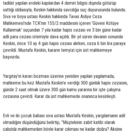
tadilat yapılan evdeki kapılardan 4 demiri bilgisi dışında götürüp
sattığı iddiasıyla, Keskin hakkında savcılığa suç duyurusunda bulundu.
Sıva ve boya ustası Keskin hakkında Tavas Asliye Ceza
Mahkemesi'nde TCK'nın 155/2 maddesini içeren 'Güveni Kötüye
Kullanmak' suçundan 7 yıla kadar hapis cezası ve 3 bin güne kadar
adli para cezası istemiyle dava açıldı. Bir yıl süren davanın sonunda
Keskin, önce 10 ay 4 gün hapis cezası alırken, ceza 6 bin lira paraya
çevrildi. Mustafa Keskin, kararın temyizi için üst mahkemeye
başvurdu.
Yargıtay'ın kararı bozması üzerine yeniden yapılan yagılamada,
mahkeme bu kez Mustafa Keskin'e verdiği 300 günlük hapis cezasını,
günde 2 saat olmak üzere 300 gün kamu yararına bir işte çalışma
cezasına çevirdi. Karar da üst mahkemede onanınca kesinleşti.
Evli ve iki çocuk babası sıva ustası Mustafa Keskin, yargılamanın adil
olmadığını düşündüğünü belirtip, "Müştekinin zabit katibi olarak
çalıştığı mahkemeden böyle karar çıkması ne kadar doğru? Aksine