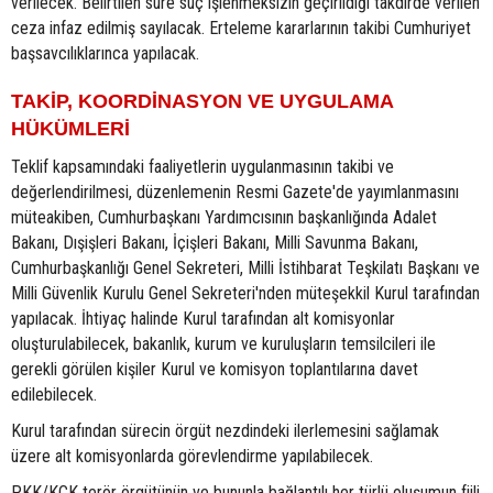
verilecek. Belirtilen süre suç işlenmeksizin geçirildiği takdirde verilen
ceza infaz edilmiş sayılacak. Erteleme kararlarının takibi Cumhuriyet
başsavcılıklarınca yapılacak.
TAKİP, KOORDİNASYON VE UYGULAMA
HÜKÜMLERİ
Teklif kapsamındaki faaliyetlerin uygulanmasının takibi ve
değerlendirilmesi, düzenlemenin Resmi Gazete'de yayımlanmasını
müteakiben, Cumhurbaşkanı Yardımcısının başkanlığında Adalet
Bakanı, Dışişleri Bakanı, İçişleri Bakanı, Milli Savunma Bakanı,
Cumhurbaşkanlığı Genel Sekreteri, Milli İstihbarat Teşkilatı Başkanı ve
Milli Güvenlik Kurulu Genel Sekreteri'nden müteşekkil Kurul tarafından
yapılacak. İhtiyaç halinde Kurul tarafından alt komisyonlar
oluşturulabilecek, bakanlık, kurum ve kuruluşların temsilcileri ile
gerekli görülen kişiler Kurul ve komisyon toplantılarına davet
edilebilecek.
Kurul tarafından sürecin örgüt nezdindeki ilerlemesini sağlamak
üzere alt komisyonlarda görevlendirme yapılabilecek.
PKK/KCK terör örgütünün ve bununla bağlantılı her türlü oluşumun fiili