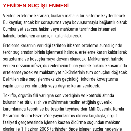
YENİDEN SUÇ İŞLENMESİ
Verilen erteleme kararları, bunlara mahsus bir sisteme kaydedilecek.
Bu kayıtlar, ancak bir soruşturma veya kovuşturmayla bağlantılı olarak
Cumhuriyet savcısı, hakim veya mahkeme tarafından istenmesi
halinde, belirlenen amaç için kullanılabilecek.
Erteleme kararının verildiği tarihten itibaren erteleme süresi içinde
terör suçlarından birinin işlenmesi halinde, erteleme kararı kaldırılarak
soruşturma ve kovuşturmaya devam olunacak. Mahkumiyet halinde
verilen cezanın infazı, düzenlemenin buna yönelik hükmü kapsamında
ertelenmeyecek ve mahkumiyet hükümlerinin tüm sonuçları doğacak.
Belirtilen süre suç işlenmeksizin geçirildiği takdirde kovuşturma
yapılmasına yer olmadığı veya düşme kararı verilecek.
Teklifle, örgütün fiili varlığına son verdiğinin ve kontrolü altında
bulunan her türlü silah ve mühimmatı teslim ettiğinin güvenlik
kurumlarınca tespiti ve bu tespitin teyidine dair Milli Güvenlik Kurulu
Kararı'nın Resmi Gazete'de yayımlanmış olması koşuluyla, örgüt
faaliyeti çerçevesinde işlenen kasten öldürme suçundan mahkum
olanlar ile 1 Haziran 2005 tarihinden önce işlenen suçlar nedeniyle