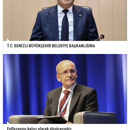
T.C. DENİZLİ BÜYÜKŞEHİR BELEDİYE BAŞKANLIĞINA
Enflasyonu kalıcı olarak düşüreceğiz