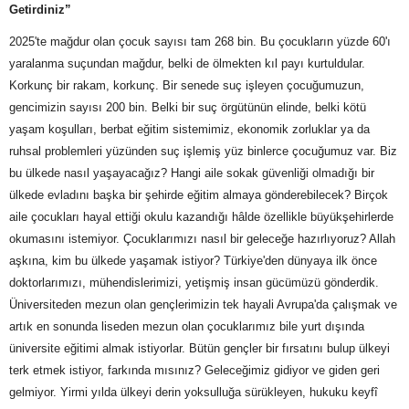
Getirdiniz”
2025'te mağdur olan çocuk sayısı tam 268 bin. Bu çocukların yüzde 60'ı
yaralanma suçundan mağdur, belki de ölmekten kıl payı kurtuldular.
Korkunç bir rakam, korkunç. Bir senede suç işleyen çocuğumuzun,
gencimizin sayısı 200 bin. Belki bir suç örgütünün elinde, belki kötü
yaşam koşulları, berbat eğitim sistemimiz, ekonomik zorluklar ya da
ruhsal problemleri yüzünden suç işlemiş yüz binlerce çocuğumuz var. Biz
bu ülkede nasıl yaşayacağız? Hangi aile sokak güvenliği olmadığı bir
ülkede evladını başka bir şehirde eğitim almaya gönderebilecek? Birçok
aile çocukları hayal ettiği okulu kazandığı hâlde özellikle büyükşehirlerde
okumasını istemiyor. Çocuklarımızı nasıl bir geleceğe hazırlıyoruz? Allah
aşkına, kim bu ülkede yaşamak istiyor? Türkiye'den dünyaya ilk önce
doktorlarımızı, mühendislerimizi, yetişmiş insan gücümüzü gönderdik.
Üniversiteden mezun olan gençlerimizin tek hayali Avrupa'da çalışmak ve
artık en sonunda liseden mezun olan çocuklarımız bile yurt dışında
üniversite eğitimi almak istiyorlar. Bütün gençler bir fırsatını bulup ülkeyi
terk etmek istiyor, farkında mısınız? Geleceğimiz gidiyor ve giden geri
gelmiyor. Yirmi yılda ülkeyi derin yoksulluğa sürükleyen, hukuku keyfî