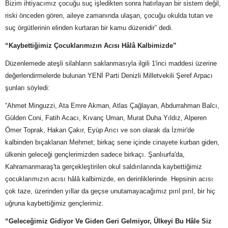
Bizim ihtiyacımız çocuğu suç işledikten sonra hatırlayan bir sistem değil,
riski önceden gören, aileye zamanında ulaşan, çocuğu okulda tutan ve
suç örgütlerinin elinden kurtaran bir kamu düzenidir” dedi.
“Kaybettiğimiz Çocuklarımızın Acısı Hâlâ Kalbimizde”
Düzenlemede ateşli silahların saklanmasıyla ilgili 1'inci maddesi üzerine
değerlendirmelerde bulunan YENİ Parti Denizli Milletvekili Şeref Arpacı
şunları söyledi:
“Ahmet Minguzzi, Ata Emre Akman, Atlas Çağlayan, Abdurrahman Balcı,
Gülden Coni, Fatih Acacı, Kıvanç Uman, Murat Duha Yıldız, Alperen
Ömer Toprak, Hakan Çakır, Eyüp Arıcı ve son olarak da İzmir'de
kalbinden bıçaklanan Mehmet; birkaç sene içinde cinayete kurban giden,
ülkenin geleceği gençlerimizden sadece birkaçı. Şanlıurfa'da,
Kahramanmaraş'ta gerçekleştirilen okul saldırılarında kaybettiğimiz
çocuklarımızın acısı hâlâ kalbimizde, en derinliklerinde. Hepsinin acısı
çok taze, üzerinden yıllar da geçse unutamayacağımız pırıl pırıl, bir hiç
uğruna kaybettiğimiz gençlerimiz.
“Geleceğimiz Gidiyor Ve Giden Geri Gelmiyor, Ülkeyi Bu Hâle Siz