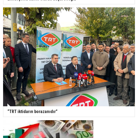
“TRT iktidarın borazanıdır”