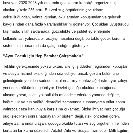
koyuyor. 2020-2025 yılı arasında çocukların karıştığı organize suç
olayları yüzde 236 arttı. Bu veri suç örgütlerinin çocukların
yoksulluğundan, yalnızlığından, okullarından kopuşundan ve gelecek
kaygısından daha fazla yararlandıklarını gösteriyor. Çocukları uyuşturucu
taşımada, silah saklamada, gözcülükte ve şiddet eylemlerinde
kullanılması yalnızca bir asayiş meselesi değil, bu tablo çocuk koruma
sisteminin zamanında da çalışmadığını gösteriyor.
“Aynı Çocuk İçin Hep Beraber Çalışmalıdır”
Teklifin gerekçesinde yoksulluktan, aile içi şiddetten, eğitimden kopuştan
ve sosyal hizmet eksikliğinden söz ediliyor ancak çözüm bölümüne
gelindiğinde yeniden sadece cezaları artırıyor, infaz ağırlaştırılıyor, aileye
yeni ceza hükümleri getiriliyor. Devlet çocuğa okuldan koptuğunda
ulaşamıyorsa, ailesi yoksullukla mücadele ederken yanında değilse,
bağımlılık ve ruh sağlığı desteğini zamanında sunamıyorsa yıllar sonra
yalnızca ceza kanunuyla karşısına çıkamaz. Bizim ihtiyacımız çocuğu
suç işledikten sonra hatırlayan bir sistem değil, riski önceden gören,
aileye zamanında ulaşan, çocuğu okulda tutan ve suç örgütlerinin elinden
kurtaran bir kamu düzenidir. Adalet, Aile ve Sosyal Hizmetler, Millî Eğitim,