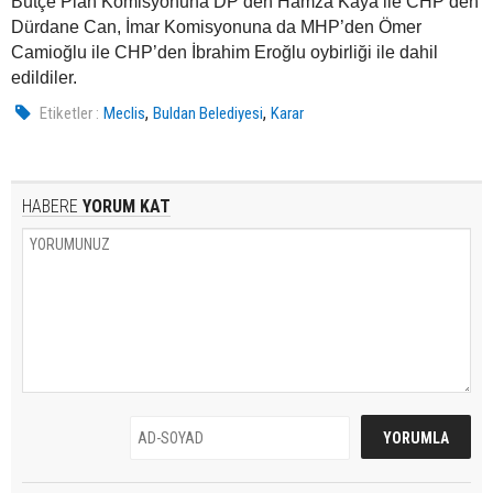
Bütçe Plan Komisyonuna DP’den Hamza Kaya ile CHP’den
Dürdane Can, İmar Komisyonuna da MHP’den Ömer
Camioğlu ile CHP’den İbrahim Eroğlu oybirliği ile dahil
edildiler.
,
,
Etiketler :
Meclis
Buldan Belediyesi
Karar
HABERE
YORUM KAT