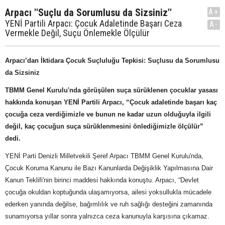
Arpacı ''Suçlu da Sorumlusu da Sizsiniz''
A+
YENİ Partili Arpacı: Çocuk Adaletinde Başarı Ceza
A-
Vermekle Değil, Suçu Önlemekle Ölçülür
Arpacı’dan İktidara Çocuk Suçluluğu Tepkisi: Suçlusu da Sorumlusu
da Sizsiniz
TBMM Genel Kurulu'nda görüşülen suça sürüklenen çocuklar yasası
hakkında konuşan YENİ Partili Arpacı, “Çocuk adaletinde başarı kaç
çocuğa ceza verdiğimizle ve bunun ne kadar uzun olduğuyla ilgili
değil, kaç çocuğun suça sürüklenmesini önlediğimizle ölçülür”
dedi.
YENİ Parti Denizli Milletvekili Şeref Arpacı TBMM Genel Kurulu'nda,
Çocuk Koruma Kanunu ile Bazı Kanunlarda Değişiklik Yapılmasına Dair
Kanun Teklifi'nin birinci maddesi hakkında konuştu. Arpacı, “Devlet
çocuğa okuldan koptuğunda ulaşamıyorsa, ailesi yoksullukla mücadele
ederken yanında değilse, bağımlılık ve ruh sağlığı desteğini zamanında
sunamıyorsa yıllar sonra yalnızca ceza kanunuyla karşısına çıkamaz.