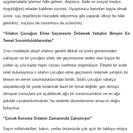
uygulamalarla işlemez hâle getiren, düşünce, ifade ve sosyal medya
özgürlüğünü ortadan kaldıran sizsiniz. Uyuşturucu baronları başta olmak
üzere, suç örgütleriyle mücadele ediyormuş gibi yaparak ülkeyi bu hâle
getirdiniz; suçlusu da sorumlusu da sizlersiniz.
“Silahın Çocuğun Eline Geçmesini Önlemek Yetişkin Bireyin En
Temel Sorumluluklarından”
1'inci maddeyle ateşli silahını gerekli dikkat ve özeni göstermeden
saklayan ve bir çocuğun silahı ele geçirmesine neden olan kişiye bir
yıldan üç yıla kadar hapis cezası verilmesi öngörülüyor. Elbette bir evde
silah bulunuyorsa o silahın çocuğun eline geçmesini önlemek yetişkin bir
bireyin en temel sorumluluklarından biridir. Silahı çocuğun rahatça
ulaşabileceği bir yerde bırakmak basit bir ihmal değildir, geri dönüşü
olmayan sonuçlara yol açabilecek ağır bir sorumsuzluktur ve en ağır
şekilde cezalandırılmalıdır; bu nedenle düzenlemenin amacını doğru
buluyoruz.
“Çocuk Koruma Sistemi Zamanında Çalışmıyor”
Sayın milletvekilleri, bakın, veriler önümüzde çok açık bir tabloyu ortaya