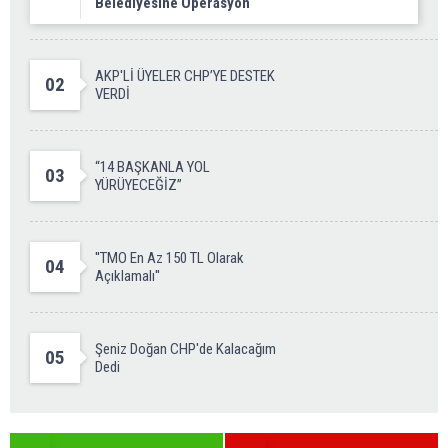
Belediyesine Operasyon
AKP'Lİ ÜYELER CHP’YE DESTEK
02
VERDİ
“14 BAŞKANLA YOL
03
YÜRÜYECEĞİZ”
''TMO En Az 150 TL Olarak
04
Açıklamalı''
Şeniz Doğan CHP'de Kalacağım
05
Dedi