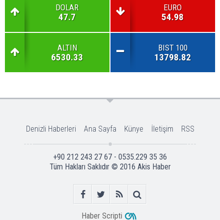
DOLAR
EURO
47.7
54.98
ALTIN
BIST 100
6530.33
13798.82
Denizli Haberleri
Ana Sayfa
Künye
İletişim
RSS
+90 212 243 27 67 - 0535.229 35 36
Tüm Hakları Saklıdır © 2016
Akis Haber
Haber Scripti