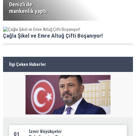
Denizli'de
mankenlik yaptı
Çağla Şikel ve Emre Altuğ Çifti Boşanıyor!
İlgi Çeken Haberler
İzmir Büyükşehir
01