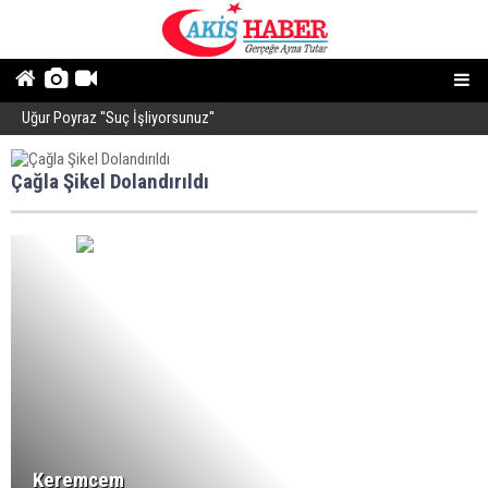
Uğur Poyraz ''Suç İşliyorsunuz''
P
Çağla Şikel Dolandırıldı
Keremcem