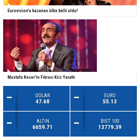
Eurovision'u kazanan ülke belli oldu!
Mustafa Keser'in Fıkrası Kriz Yarattı
DOLAR
EURO
47.68
55.13
ALTIN
BIST 100
6659.71
13779.39