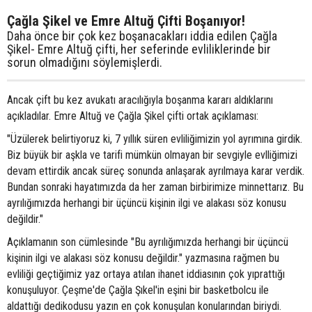
Çağla Şikel ve Emre Altuğ Çifti Boşanıyor!
Daha önce bir çok kez boşanacakları iddia edilen Çağla
Şikel- Emre Altuğ çifti, her seferinde evliliklerinde bir
sorun olmadığını söylemişlerdi.
Ancak çift bu kez avukatı aracılığıyla boşanma kararı aldıklarını
açıkladılar. Emre Altuğ ve Çağla Şikel çifti ortak açıklaması:
"Üzülerek belirtiyoruz ki, 7 yıllık süren evliliğimizin yol ayrımına girdik.
Biz büyük bir aşkla ve tarifi mümkün olmayan bir sevgiyle evlliğimizi
devam ettirdik ancak süreç sonunda anlaşarak ayrılmaya karar verdik.
Bundan sonraki hayatımızda da her zaman birbirimize minnettarız. Bu
ayrılığımızda herhangi bir üçüncü kişinin ilgi ve alakası söz konusu
değildir."
Açıklamanın son cümlesinde "Bu ayrılığımızda herhangi bir üçüncü
kişinin ilgi ve alakası söz konusu değildir." yazmasına rağmen bu
evliliği geçtiğimiz yaz ortaya atılan ihanet iddiasının çok yıprattığı
konuşuluyor. Çeşme'de Çağla Şıkel'in eşini bir basketbolcu ile
aldattığı dedikodusu yazın en çok konuşulan konularından biriydi.