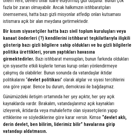
önem verir, devleti onlar idare ediyormuş gibi düşünür. Bunun çok
fazla bir zararı olmayabilir. Ancak halkımızın istihbaratçıları
önemsemesi, hatta bazı gizli misyonlar atfedip onları kutsaması
istismara açık bir alan meydana getirmektedir.
Bir kısım siyasetçiler hatta bazı sivil toplum kuruluşları veya
kanaat önderleri (?) kendilerini istihbarat teşkilatlarıyla ilişkili
gösterip bazı gizli bilgilere sahip oldukları ve bu gizli bilgilerle
politika ürettikleri, yorum yaptıkları havasına
girmektedirler.
Bazı istihbarat mensupları, bunun farkında oldukları
için siyasette etkili kişilerle temas kurup onları yönlendirmeye
çalışmış da olabilirler. Bunun sonunda da vatandaşlar iktidar
politikalarını “
devlet
politikası
” olarak algılar ve siyasi tercihlerini
ona göre yapar. Bence bu durum, demokrasi ile bağdaşmaz.
Günümüzdeki iletişim ortamında her şey açıktır, her şey açık
kaynaklarda vardır. Bırakalım, vatandaşlarımız açık kaynakları
izleyerek, iktidarda veya muhalefette olan siyasetçilerin yapıp
ettiklerine ve söylediklerine göre karar versin. Kimse
“devlet aklı,
derin devlet, ben bilirim, liderimiz bilir” havalarına girip
vatandaşı aldatmasın.