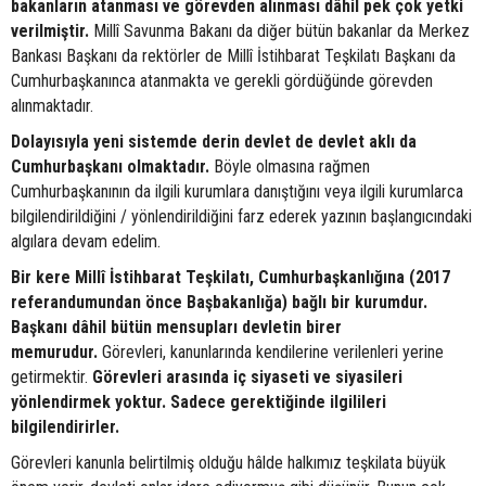
bakanların atanması ve görevden alınması dâhil pek çok yetki
verilmiştir.
Millî Savunma Bakanı da diğer bütün bakanlar da Merkez
Bankası Başkanı da rektörler de Millî İstihbarat Teşkilatı Başkanı da
Cumhurbaşkanınca atanmakta ve gerekli gördüğünde görevden
alınmaktadır.
Dolayısıyla yeni sistemde derin devlet de devlet aklı da
Cumhurbaşkanı olmaktadır.
Böyle olmasına rağmen
Cumhurbaşkanının da ilgili kurumlara danıştığını veya ilgili kurumlarca
bilgilendirildiğini / yönlendirildiğini farz ederek yazının başlangıcındaki
algılara devam edelim.
Bir kere Millî İstihbarat Teşkilatı, Cumhurbaşkanlığına (2017
referandumundan önce Başbakanlığa) bağlı bir kurumdur.
Başkanı dâhil bütün mensupları devletin birer
memurudur.
Görevleri, kanunlarında kendilerine verilenleri yerine
getirmektir.
Görevleri arasında iç siyaseti ve siyasileri
yönlendirmek yoktur. Sadece gerektiğinde ilgilileri
bilgilendirirler.
Görevleri kanunla belirtilmiş olduğu hâlde halkımız teşkilata büyük