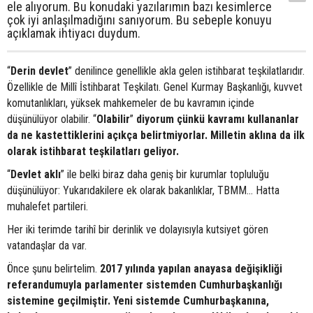
ele alıyorum. Bu konudaki yazılarımın bazı kesimlerce
çok iyi anlaşılmadığını sanıyorum. Bu sebeple konuyu
açıklamak ihtiyacı duydum.
“
Derin devlet
” denilince genellikle akla gelen istihbarat teşkilatlarıdır.
Özellikle de Millî İstihbarat Teşkilatı. Genel Kurmay Başkanlığı, kuvvet
komutanlıkları, yüksek mahkemeler de bu kavramın içinde
düşünülüyor olabilir. “
Olabilir
”
diyorum çünkü kavramı kullananlar
da ne kastettiklerini açıkça belirtmiyorlar. Milletin aklına da ilk
olarak istihbarat teşkilatları geliyor.
“
Devlet aklı
” ile belki biraz daha geniş bir kurumlar topluluğu
düşünülüyor: Yukarıdakilere ek olarak bakanlıklar, TBMM… Hatta
muhalefet partileri.
Her iki terimde tarihî bir derinlik ve dolayısıyla kutsiyet gören
vatandaşlar da var.
Önce şunu belirtelim.
2017 yılında yapılan anayasa değişikliği
referandumuyla parlamenter sistemden Cumhurbaşkanlığı
sistemine geçilmiştir. Yeni sistemde Cumhurbaşkanına,