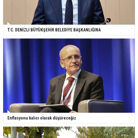
T.C. DENİZLİ BÜYÜKŞEHİR BELEDİYE BAŞKANLIĞINA
Enflasyonu kalıcı olarak düşüreceğiz