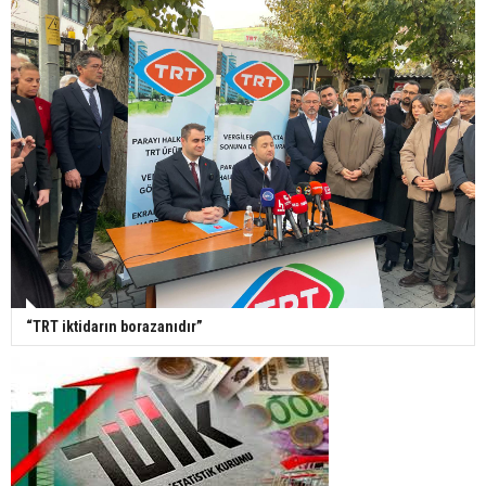
“TRT iktidarın borazanıdır”