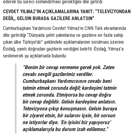
ederek bu süreci sonlandırması gerektiğini dile getirdi.
CEVDET YILMAZ’IN AÇIKLAMALARINA YANIT: “TELEVİZYONDAN
DEĞİL, GELSİN BURADA GAZİLERE ANLATSIN”
Cumhurbaşkanı Yardımcısı Cevdet Yılmaz’ın CNN Türk ekranlarında
dile getirdiği “Dünyada şehit yakınlarına ve gazilere en fazla sahip
çıkan ülke Türkiye’dir” şeklindeki açıklamalarının sorulması üzerine
Özdağ, yanıtı doğrudan gazilerin verdiğini belirtti. Özdağ, Yılmaz’a
seslenerek şu açıklamada bulundu:
“Benim bir cevap vermeme gerek yok. Zaten
cevabı sevgili gazilerimiz verdiler.
Cumhurbaşkanı Yardımcısının cevabı beni
tatmin etmek zorunda değil; kardeşimi tatmin
etmek zorunda. Etmiyorsa bu cevap doğru
bir cevap değildir. Gelsin kardeşime anlatsın.
Televizyona çıkıp konuşmasın. Gelsin buraya
bir ziyaret etsin, bir sularını içsin, bir sorsun
ne istiyorlar diye. ‘En iyisini biz yapıyoruz’
açıklamalarıyla bu durum izah edilemez.”