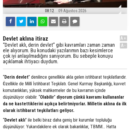
08:12
09 Ağustos 2026
Devlet aklına itiraz
A+
“Devlet aklı, derin devlet” gibi kavramları zaman zaman
A-
ele alıyorum. Bu konudaki yazılarımın bazı kesimlerce
çok iyi anlaşılmadığını sanıyorum. Bu sebeple konuyu
açıklamak ihtiyacı duydum.
“
Derin devlet
” denilince genellikle akla gelen istihbarat teşkilatlarıdır.
Özellikle de Millî İstihbarat Teşkilatı. Genel Kurmay Başkanlığı, kuvvet
komutanlıkları, yüksek mahkemeler de bu kavramın içinde
düşünülüyor olabilir. “
Olabilir
”
diyorum çünkü kavramı kullananlar
da ne kastettiklerini açıkça belirtmiyorlar. Milletin aklına da ilk
olarak istihbarat teşkilatları geliyor.
“
Devlet aklı
” ile belki biraz daha geniş bir kurumlar topluluğu
düşünülüyor: Yukarıdakilere ek olarak bakanlıklar, TBMM… Hatta