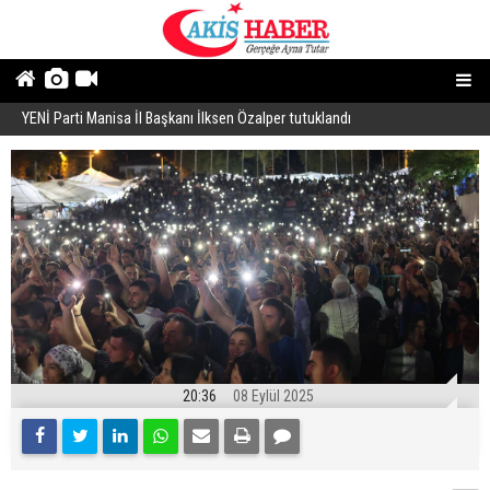
YENİ Parti Manisa İl Başkanı İlksen Özalper tutuklandı
A
20:36
08 Eylül 2025