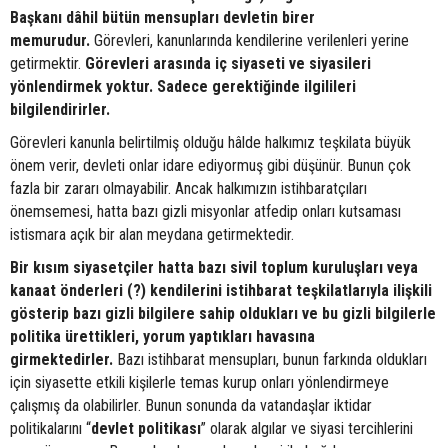
Başkanı dâhil bütün mensupları devletin birer
memurudur.
Görevleri, kanunlarında kendilerine verilenleri yerine
getirmektir.
Görevleri arasında iç siyaseti ve siyasileri
yönlendirmek yoktur. Sadece gerektiğinde ilgilileri
bilgilendirirler.
Görevleri kanunla belirtilmiş olduğu hâlde halkımız teşkilata büyük
önem verir, devleti onlar idare ediyormuş gibi düşünür. Bunun çok
fazla bir zararı olmayabilir. Ancak halkımızın istihbaratçıları
önemsemesi, hatta bazı gizli misyonlar atfedip onları kutsaması
istismara açık bir alan meydana getirmektedir.
Bir kısım siyasetçiler hatta bazı sivil toplum kuruluşları veya
kanaat önderleri (?) kendilerini istihbarat teşkilatlarıyla ilişkili
gösterip bazı gizli bilgilere sahip oldukları ve bu gizli bilgilerle
politika ürettikleri, yorum yaptıkları havasına
girmektedirler.
Bazı istihbarat mensupları, bunun farkında oldukları
için siyasette etkili kişilerle temas kurup onları yönlendirmeye
çalışmış da olabilirler. Bunun sonunda da vatandaşlar iktidar
politikalarını “
devlet
politikası
” olarak algılar ve siyasi tercihlerini