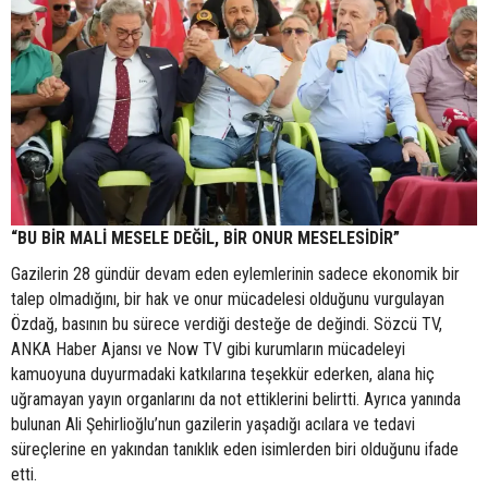
“BU BİR MALİ MESELE DEĞİL, BİR ONUR MESELESİDİR”
Gazilerin 28 gündür devam eden eylemlerinin sadece ekonomik bir
talep olmadığını, bir hak ve onur mücadelesi olduğunu vurgulayan
Özdağ, basının bu sürece verdiği desteğe de değindi. Sözcü TV,
ANKA Haber Ajansı ve Now TV gibi kurumların mücadeleyi
kamuoyuna duyurmadaki katkılarına teşekkür ederken, alana hiç
uğramayan yayın organlarını da not ettiklerini belirtti. Ayrıca yanında
bulunan Ali Şehirlioğlu’nun gazilerin yaşadığı acılara ve tedavi
süreçlerine en yakından tanıklık eden isimlerden biri olduğunu ifade
etti.