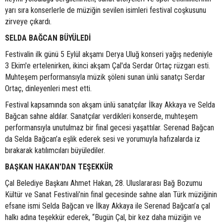
yarı sıra konserlerle de müziğin sevilen isimleri festival coşkusunu
zirveye çıkardı.
SELDA BAĞCAN BÜYÜLEDİ
Festivalin ilk günü 5 Eylül akşamı Derya Uluğ konseri yağış nedeniyle
3 Ekim'e ertelenirken, ikinci akşam Çal'da Serdar Ortaç rüzgarı esti.
Muhteşem performansıyla müzik şöleni sunan ünlü sanatçı Serdar
Ortaç, dinleyenleri mest etti.
Festival kapsamında son akşam ünlü sanatçılar İlkay Akkaya ve Selda
Bağcan sahne aldılar. Sanatçılar verdikleri konserde, muhteşem
performansıyla unutulmaz bir final gecesi yaşattılar. Serenad Bağcan
da Selda Bağcan’a eşlik ederek sesi ve yorumuyla hafızalarda iz
bırakarak katılımcıları büyülediler.
BAŞKAN HAKAN'DAN TEŞEKKÜR
Çal Belediye Başkanı Ahmet Hakan, 28. Uluslararası Bağ Bozumu
Kültür ve Sanat Festivali’nin final gecesinde sahne alan Türk müziğinin
efsane ismi Selda Bağcan ve İlkay Akkaya ile Serenad Bağcan’a çal
halkı adına teşekkür ederek, “Bugün Çal, bir kez daha müziğin ve