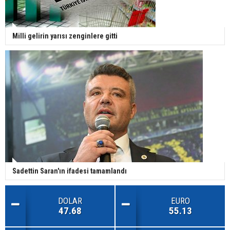
Milli gelirin yarısı zenginlere gitti
Sadettin Saran'ın ifadesi tamamlandı
DOLAR
EURO
47.68
55.13