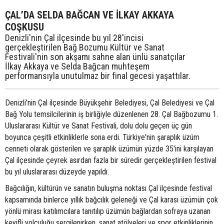
ÇAL’DA SELDA BAĞCAN VE İLKAY AKKAYA
COŞKUSU
Denizli'nin Çal ilçesinde bu yıl 28'incisi
gerçekleştirilen Bağ Bozumu Kültür ve Sanat
Festivali'nin son akşamı sahne alan ünlü sanatçılar
İlkay Akkaya ve Selda Bağcan muhteşem
performansıyla unutulmaz bir final gecesi yaşattılar.
Denizli'nin Çal ilçesinde Büyükşehir Belediyesi, Çal Belediyesi ve Çal
Bağ Yolu temsilcilerinin iş birliğiyle düzenlenen 28. Çal Bağbozumu 1.
Uluslararası Kültür ve Sanat Festivali, dolu dolu geçen üç gün
boyunca çeşitli etkinliklerle sona erdi. Türkiye'nin şaraplık üzüm
cenneti olarak gösterilen ve şaraplık üzümün yüzde 35'ini karşılayan
Çal ilçesinde çeyrek asırdan fazla bir süredir gerçekleştirilen festival
bu yıl uluslararası düzeyde yapıldı.
Bağcılığın, kültürün ve sanatın buluşma noktası Çal ilçesinde festival
kapsamında binlerce yıllık bağcılık geleneği ve Çal karası üzümün çok
yönlü mirası katılımcılara tanıtılıp üzümün bağlardan sofraya uzanan
keyifli yolculuğu sergilenirken, sanat atölyeleri ve spor etkinliklerinin