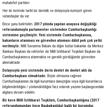
muhalefet partileri.
Her iki terimde tarihî bir derinlik ve dolayısıyla kutsiyet gören
vatandaşlar da var.
Önce şunu belirtelim.
2017 yılında yapılan anayasa değişikliği
referandumuyla parlamenter sistemden Cumhurbaşkanlığı
sistemine geçilmiştir. Yeni sistemde Cumhurbaşkanına,
bakanların atanması ve görevden alınması dâhil pek çok yetki
verilmiştir.
Millî Savunma Bakanı da diğer bütün bakanlar da Merkez
Bankası Başkanı da rektörler de Millî İstihbarat Teşkilatı Başkanı da
Cumhurbaşkanınca atanmakta ve gerekli gördüğünde görevden
alınmaktadır.
Dolayısıyla yeni sistemde derin devlet de devlet aklı da
Cumhurbaşkanı olmaktadır.
Böyle olmasına rağmen
Cumhurbaşkanının da ilgili kurumlara danıştığını veya ilgili kurumlarca
bilgilendirildiğini / yönlendirildiğini farz ederek yazının başlangıcındaki
algılara devam edelim.
Bir kere Millî İstihbarat Teşkilatı, Cumhurbaşkanlığına (2017
referandumundan önce Başbakanlığa) bağlı bir kurumdur.