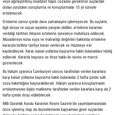
veya ağırlaştırılmış müebbet hapis cezasını gerektiren suçlardan
dolayı yürütülen soruşturma ve kovuşturmalar 10 yıl süreyle
ertelenecek.
Erteleme süresi içinde dava zamanaşımı işlemeyecek. Bu suçlarla
ilgili dosya ve suçun ispatına yarayan deliller, erteleme kararının
verildiği tarihten itibaren erteleme süresince muhafaza edilecek.
Müsadereye konu eşya ve malvarlığı değerleri hakkında erteleme
kararıyla birlikte tasfiye kararı verilecek ve Hazineye irat
kaydedilecek. Karar, kanun yollarına başvurma hakkı bulunanlara tebliğ
edilecek. Kararda başvuru ve itiraz hakkı ile süresi ve mercii
gösterilecek.
Bu hüküm uyarınca Cumhuriyet savcısı tarafından verilen kararlara
karşı kanun yollarına başvurma hakkı bulunanlar 2 hafta içinde sulh
ceza hakimliğine başvurabilecek. Hüküm uyarınca kovuşturmanın
ertelenmesine ilişkin mahkeme tarafından verilen kararlara karşı da 2
hafta içinde itiraz edilebilecek.
Milli Güvenlik Kurulu Kararının Resmi Gazete'de yayımlanmasından
önce işlenmiş olup da düzenlemenin kapsamına giren suçlardan