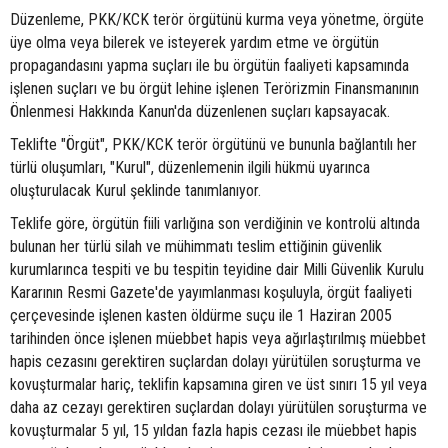
Düzenleme, PKK/KCK terör örgütünü kurma veya yönetme, örgüte
üye olma veya bilerek ve isteyerek yardım etme ve örgütün
propagandasını yapma suçları ile bu örgütün faaliyeti kapsamında
işlenen suçları ve bu örgüt lehine işlenen Terörizmin Finansmanının
Önlenmesi Hakkında Kanun'da düzenlenen suçları kapsayacak.
Teklifte "Örgüt", PKK/KCK terör örgütünü ve bununla bağlantılı her
türlü oluşumları, "Kurul", düzenlemenin ilgili hükmü uyarınca
oluşturulacak Kurul şeklinde tanımlanıyor.
Teklife göre, örgütün fiili varlığına son verdiğinin ve kontrolü altında
bulunan her türlü silah ve mühimmatı teslim ettiğinin güvenlik
kurumlarınca tespiti ve bu tespitin teyidine dair Milli Güvenlik Kurulu
Kararının Resmi Gazete'de yayımlanması koşuluyla, örgüt faaliyeti
çerçevesinde işlenen kasten öldürme suçu ile 1 Haziran 2005
tarihinden önce işlenen müebbet hapis veya ağırlaştırılmış müebbet
hapis cezasını gerektiren suçlardan dolayı yürütülen soruşturma ve
kovuşturmalar hariç, teklifin kapsamına giren ve üst sınırı 15 yıl veya
daha az cezayı gerektiren suçlardan dolayı yürütülen soruşturma ve
kovuşturmalar 5 yıl, 15 yıldan fazla hapis cezası ile müebbet hapis