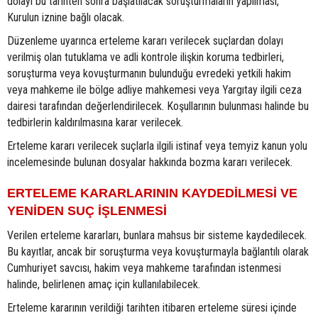
dolayı bu tarihten sonra başlatılacak soruşturmaların yapılması,
Kurulun iznine bağlı olacak.
Düzenleme uyarınca erteleme kararı verilecek suçlardan dolayı
verilmiş olan tutuklama ve adli kontrole ilişkin koruma tedbirleri,
soruşturma veya kovuşturmanın bulunduğu evredeki yetkili hakim
veya mahkeme ile bölge adliye mahkemesi veya Yargıtay ilgili ceza
dairesi tarafından değerlendirilecek. Koşullarının bulunması halinde bu
tedbirlerin kaldırılmasına karar verilecek.
Erteleme kararı verilecek suçlarla ilgili istinaf veya temyiz kanun yolu
incelemesinde bulunan dosyalar hakkında bozma kararı verilecek.
ERTELEME KARARLARININ KAYDEDİLMESİ VE
YENİDEN SUÇ İŞLENMESİ
Verilen erteleme kararları, bunlara mahsus bir sisteme kaydedilecek.
Bu kayıtlar, ancak bir soruşturma veya kovuşturmayla bağlantılı olarak
Cumhuriyet savcısı, hakim veya mahkeme tarafından istenmesi
halinde, belirlenen amaç için kullanılabilecek.
Erteleme kararının verildiği tarihten itibaren erteleme süresi içinde