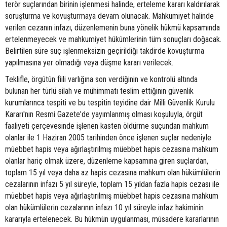
terör suçlarından birinin işlenmesi halinde, erteleme kararı kaldırılarak
soruşturma ve kovuşturmaya devam olunacak. Mahkumiyet halinde
verilen cezanın infazı, düzenlemenin buna yönelik hükmü kapsamında
ertelenmeyecek ve mahkumiyet hükümlerinin tüm sonuçları doğacak.
Belirtilen süre suç işlenmeksizin geçirildiği takdirde kovuşturma
yapılmasına yer olmadığı veya düşme kararı verilecek.
Teklifle, örgütün fiili varlığına son verdiğinin ve kontrolü altında
bulunan her türlü silah ve mühimmatı teslim ettiğinin güvenlik
kurumlarınca tespiti ve bu tespitin teyidine dair Milli Güvenlik Kurulu
Kararı'nın Resmi Gazete'de yayımlanmış olması koşuluyla, örgüt
faaliyeti çerçevesinde işlenen kasten öldürme suçundan mahkum
olanlar ile 1 Haziran 2005 tarihinden önce işlenen suçlar nedeniyle
müebbet hapis veya ağırlaştırılmış müebbet hapis cezasına mahkum
olanlar hariç olmak üzere, düzenleme kapsamına giren suçlardan,
toplam 15 yıl veya daha az hapis cezasına mahkum olan hükümlülerin
cezalarının infazı 5 yıl süreyle, toplam 15 yıldan fazla hapis cezası ile
müebbet hapis veya ağırlaştırılmış müebbet hapis cezasına mahkum
olan hükümlülerin cezalarının infazı 10 yıl süreyle infaz hakiminin
kararıyla ertelenecek. Bu hükmün uygulanması, müsadere kararlarının