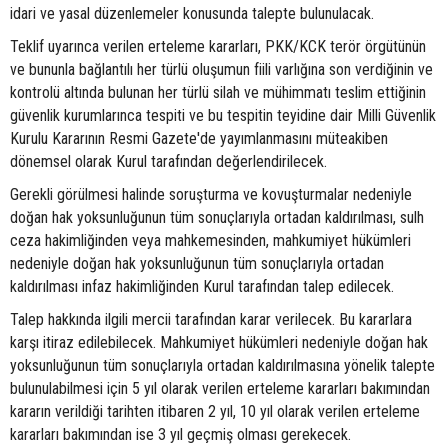
idari ve yasal düzenlemeler konusunda talepte bulunulacak.
Teklif uyarınca verilen erteleme kararları, PKK/KCK terör örgütünün
ve bununla bağlantılı her türlü oluşumun fiili varlığına son verdiğinin ve
kontrolü altında bulunan her türlü silah ve mühimmatı teslim ettiğinin
güvenlik kurumlarınca tespiti ve bu tespitin teyidine dair Milli Güvenlik
Kurulu Kararının Resmi Gazete'de yayımlanmasını müteakiben
dönemsel olarak Kurul tarafından değerlendirilecek.
Gerekli görülmesi halinde soruşturma ve kovuşturmalar nedeniyle
doğan hak yoksunluğunun tüm sonuçlarıyla ortadan kaldırılması, sulh
ceza hakimliğinden veya mahkemesinden, mahkumiyet hükümleri
nedeniyle doğan hak yoksunluğunun tüm sonuçlarıyla ortadan
kaldırılması infaz hakimliğinden Kurul tarafından talep edilecek.
Talep hakkında ilgili mercii tarafından karar verilecek. Bu kararlara
karşı itiraz edilebilecek. Mahkumiyet hükümleri nedeniyle doğan hak
yoksunluğunun tüm sonuçlarıyla ortadan kaldırılmasına yönelik talepte
bulunulabilmesi için 5 yıl olarak verilen erteleme kararları bakımından
kararın verildiği tarihten itibaren 2 yıl, 10 yıl olarak verilen erteleme
kararları bakımından ise 3 yıl geçmiş olması gerekecek.