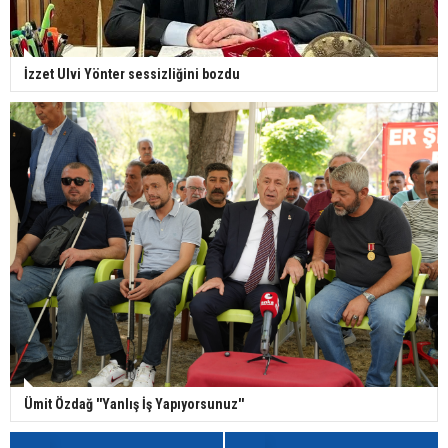
İzzet Ulvi Yönter sessizliğini bozdu
Ümit Özdağ ''Yanlış İş Yapıyorsunuz''