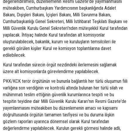
değerlendirilmesi, düzenlemenin Resmi Gazete'de yayımlanmasını
müteakiben, Cumhurbaşkanı Yardımcısının başkanlığında Adalet
Bakanı, Dışişleri Bakanı, İçişleri Bakanı, Milli Savunma Bakanı,
Cumhurbaşkanlığı Genel Sekreteri, Milli İstihbarat Teşkilatı Başkanı ve
Milli Güvenlik Kurulu Genel Sekreteri'nden müteşekkil Kurul tarafından
yapılacak. İhtiyaç halinde Kurul tarafından alt komisyonlar
oluşturulabilecek, bakanlık, kurum ve kuruluşların temsilcileri ile
gerekli görülen kişiler Kurul ve komisyon toplantılarına davet
edilebilecek.
Kurul tarafından sürecin örgüt nezdindeki ilerlemesini sağlamak
üzere alt komisyonlarda görevlendirme yapılabilecek.
PKK/KCK terör örgütünün ve bununla bağlantılı her türlü oluşumun fiili
varlığına son verdiğinin ve kontrolü altında bulunan her türlü silah ve
mühimmatı teslim ettiğinin güvenlik kurumlarınca tespiti ve bu
tespitin teyidine dair Milli Güvenlik Kurulu Kararı'nın Resmi Gazete'de
yayımlanmasını müteakiben bu düzenlemenin amacı ve kapsamı
doğrultusunda örgütün tamamen tasfiyesi ve bu duruma ilişkin
gözlem raporları uyarınca dönemsel olarak Kurul tarafından
değerlendirme yapılabilecek. Kurulun gerekli görmesi halinde adli,