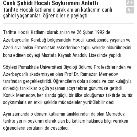
Canlı Şahidi Hocalı Soykırımını Anlattı
A+
Tarihte Hocalı katliamı olarak anılan katliamın canlı
A-
şahidi yaşananları öğrencilerle paylaştı.
Tarihte Hocalı Katliamı olarak anılan ve 26 Şubat 1992’de
Azerbaycan’ın Karabağ bölgesindeki Hocalı kasabasında yaşanan ve
Azeri sivil halkın Ermenistan askerlerince toplu şekilde öldürülmesini
konu edinen söyleşi Mustafa Kaynak Anadolu Lisesi’nde yapıldı.
Söyleşi Pamukkale Üniversitesi Biyoloji Bölümü Profesörlerinden ve
Azerbaycan’lı akademisyen olan Prof.Dr. Ramazan Memedov
tarafından gerçekleştirildi. Öğrencilerin dolu salonda ve can kulağıyla
dinlediği tanıklıklar o gün yaşanan acıyı tekrar günümüze getirdi.
Konuk Memedov, her alanda güçlü bir ülke olduğumuz taktirde bu tür
soykırımlarla en etkili şekilde mücadeleler yürütülebilir dedi.
Aynı zamanda o dönem katliamın tanıklarından da olan Memedov,
tarihte yerini soykırım olarak alan bu katliam hakkında bilgi verirken
öğrencilerin sorularını da cevapladı.