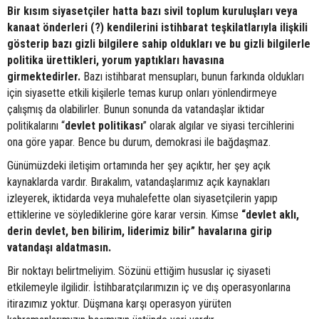
Bir kısım siyasetçiler hatta bazı sivil toplum kuruluşları veya
kanaat önderleri (?) kendilerini istihbarat teşkilatlarıyla ilişkili
gösterip bazı gizli bilgilere sahip oldukları ve bu gizli bilgilerle
politika ürettikleri, yorum yaptıkları havasına
girmektedirler.
Bazı istihbarat mensupları, bunun farkında oldukları
için siyasette etkili kişilerle temas kurup onları yönlendirmeye
çalışmış da olabilirler. Bunun sonunda da vatandaşlar iktidar
politikalarını “
devlet
politikası
” olarak algılar ve siyasi tercihlerini
ona göre yapar. Bence bu durum, demokrasi ile bağdaşmaz.
Günümüzdeki iletişim ortamında her şey açıktır, her şey açık
kaynaklarda vardır. Bırakalım, vatandaşlarımız açık kaynakları
izleyerek, iktidarda veya muhalefette olan siyasetçilerin yapıp
ettiklerine ve söylediklerine göre karar versin. Kimse
“devlet aklı,
derin devlet, ben bilirim, liderimiz bilir” havalarına girip
vatandaşı aldatmasın.
Bir noktayı belirtmeliyim. Sözünü ettiğim hususlar iç siyaseti
etkilemeyle ilgilidir. İstihbaratçılarımızın iç ve dış operasyonlarına
itirazımız yoktur. Düşmana karşı operasyon yürüten