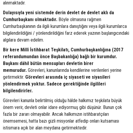
alınmaktadır.
Dolayısıyla yeni sistemde derin devlet de devlet aklı da
Cumhurbaşkanı olmaktadır.
Böyle olmasına rağmen
Cumhurbaşkanının da ilgili kurumlara danıştığını veya ilgili kurumlarca
bilgilendirildiğini / yönlendirildiğini farz ederek yazının başlangıcındaki
algılara devam edelim.
Bir kere Millî İstihbarat Teşkilatı, Cumhurbaşkanlığına (2017
referandumundan önce Başbakanlığa) bağlı bir kurumdur.
Başkanı dâhil bütün mensupları devletin birer
memurudur.
Görevleri, kanunlarında kendilerine verilenleri yerine
getirmektir.
Görevleri arasında iç siyaseti ve siyasileri
yönlendirmek yoktur. Sadece gerektiğinde ilgilileri
bilgilendirirler.
Görevleri kanunla belirtilmiş olduğu hâlde halkımız teşkilata büyük
önem verir, devleti onlar idare ediyormuş gibi düşünür. Bunun çok
fazla bir zararı olmayabilir. Ancak halkımızın istihbaratçıları
önemsemesi, hatta bazı gizli misyonlar atfedip onları kutsaması
istismara açık bir alan meydana getirmektedir.