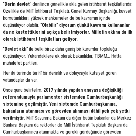
“
Derin devlet
” denilince genellikle akla gelen istihbarat teşkilatlarıdır.
Özellikle de Millî İstihbarat Teşkilatı. Genel Kurmay Başkanlığı, kuvvet
komutanlıkları, yüksek mahkemeler de bu kavramın içinde
düşünülüyor olabilir. “
Olabilir
”
diyorum çünkü kavramı kullananlar
da ne kastettiklerini açıkça belirtmiyorlar. Milletin aklına da ilk
olarak istihbarat teşkilatları geliyor.
“
Devlet aklı
” ile belki biraz daha geniş bir kurumlar topluluğu
düşünülüyor: Yukarıdakilere ek olarak bakanlıklar, TBMM… Hatta
muhalefet partileri.
Her iki terimde tarihî bir derinlik ve dolayısıyla kutsiyet gören
vatandaşlar da var.
Önce şunu belirtelim.
2017 yılında yapılan anayasa değişikliği
referandumuyla parlamenter sistemden Cumhurbaşkanlığı
sistemine geçilmiştir. Yeni sistemde Cumhurbaşkanına,
bakanların atanması ve görevden alınması dâhil pek çok yetki
verilmiştir.
Millî Savunma Bakanı da diğer bütün bakanlar da Merkez
Bankası Başkanı da rektörler de Millî İstihbarat Teşkilatı Başkanı da
Cumhurbaşkanınca atanmakta ve gerekli gördüğünde görevden