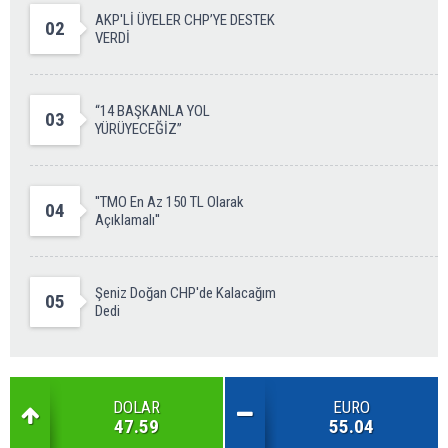
AKP'Lİ ÜYELER CHP’YE DESTEK
02
VERDİ
“14 BAŞKANLA YOL
03
YÜRÜYECEĞİZ”
''TMO En Az 150 TL Olarak
04
Açıklamalı''
Şeniz Doğan CHP'de Kalacağım
05
Dedi
DOLAR
EURO
47.59
55.04