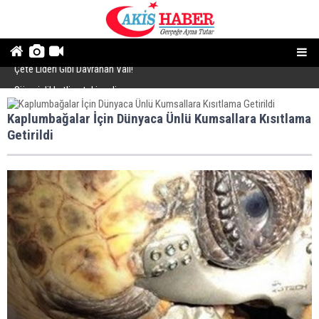
Çete Lideri Gibi Davranan Vali!
B
Süreci dikkatlice takip ediyoruz
Kaplumbağalar İçin Dünyaca Ünlü Kumsallara Kısıtlama
Getirildi