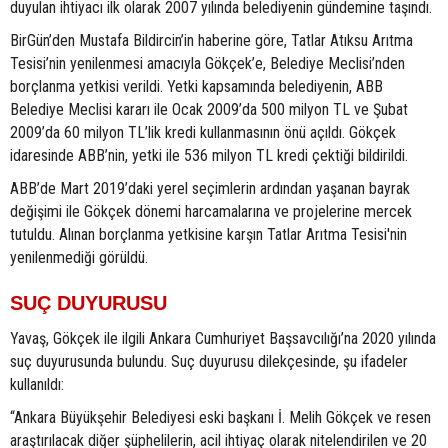
duyulan ihtiyacı ilk olarak 2007 yılında belediyenin gündemine taşındı.
BirGün’den Mustafa Bildircin’in haberine göre, Tatlar Atıksu Arıtma
Tesisi’nin yenilenmesi amacıyla Gökçek’e, Belediye Meclisi’nden
borçlanma yetkisi verildi. Yetki kapsamında belediyenin, ABB
Belediye Meclisi kararı ile Ocak 2009’da 500 milyon TL ve Şubat
2009’da 60 milyon TL’lik kredi kullanmasının önü açıldı. Gökçek
idaresinde ABB’nin, yetki ile 536 milyon TL kredi çektiği bildirildi.
ABB’de Mart 2019’daki yerel seçimlerin ardından yaşanan bayrak
değişimi ile Gökçek dönemi harcamalarına ve projelerine mercek
tutuldu. Alınan borçlanma yetkisine karşın Tatlar Arıtma Tesisi'nin
yenilenmediği görüldü.
SUÇ DUYURUSU
Yavaş, Gökçek ile ilgili Ankara Cumhuriyet Başsavcılığı’na 2020 yılında
suç duyurusunda bulundu. Suç duyurusu dilekçesinde, şu ifadeler
kullanıldı:
“Ankara Büyükşehir Belediyesi eski başkanı İ. Melih Gökçek ve resen
araştırılacak diğer şüphelilerin, acil ihtiyaç olarak nitelendirilen ve 20