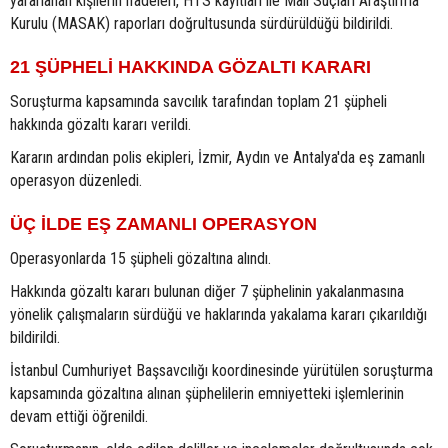
yararlanan kişilerin ifadeleri, HTS kayıtları ile Mali Suçları Araştırma
Kurulu (MASAK) raporları doğrultusunda sürdürüldüğü bildirildi.
21 ŞÜPHELİ HAKKINDA GÖZALTI KARARI
Soruşturma kapsamında savcılık tarafından toplam 21 şüpheli
hakkında gözaltı kararı verildi.
Kararın ardından polis ekipleri, İzmir, Aydın ve Antalya'da eş zamanlı
operasyon düzenledi.
ÜÇ İLDE EŞ ZAMANLI OPERASYON
Operasyonlarda 15 şüpheli gözaltına alındı.
Hakkında gözaltı kararı bulunan diğer 7 şüphelinin yakalanmasına
yönelik çalışmaların sürdüğü ve haklarında yakalama kararı çıkarıldığı
bildirildi.
İstanbul Cumhuriyet Başsavcılığı koordinesinde yürütülen soruşturma
kapsamında gözaltına alınan şüphelilerin emniyetteki işlemlerinin
devam ettiği öğrenildi.