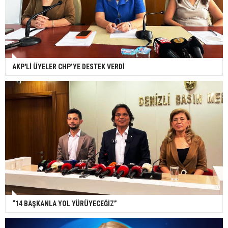
AKP'Lİ ÜYELER CHP’YE DESTEK VERDİ
“14 BAŞKANLA YOL YÜRÜYECEĞİZ”