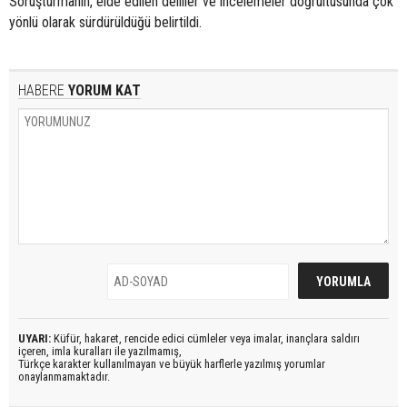
Soruşturmanın, elde edilen deliller ve incelemeler doğrultusunda çok
yönlü olarak sürdürüldüğü belirtildi.
HABERE
YORUM KAT
UYARI:
Küfür, hakaret, rencide edici cümleler veya imalar, inançlara saldırı
içeren, imla kuralları ile yazılmamış,
Türkçe karakter kullanılmayan ve büyük harflerle yazılmış yorumlar
onaylanmamaktadır.