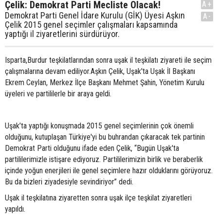
Çelik: Demokrat Parti Mecliste Olacak!
A+
Demokrat Parti Genel İdare Kurulu (GİK) Üyesi Aşkın
A-
Çelik 2015 genel seçimler çalışmaları kapsamında
yaptığı il ziyaretlerini sürdürüyor.
Isparta,Burdur teşkilatlarından sonra uşak il teşkilatı ziyareti ile seçim
çalışmalarına devam ediliyor.Aşkın Çelik, Uşak'ta Uşak İl Başkanı
Ekrem Ceylan, Merkez İlçe Başkanı Mehmet Şahin, Yönetim Kurulu
üyeleri ve partililerle bir araya geldi.
Uşak’ta yaptığı konuşmada 2015 genel seçimlerinin çok önemli
olduğunu, kutuplaşan Türkiye'yi bu buhrandan çıkaracak tek partinin
Demokrat Parti olduğunu ifade eden Çelik, “Bugün Uşak'ta
partililerimizle istişare ediyoruz. Partililerimizin birlik ve beraberlik
içinde yoğun enerjileri ile genel seçimlere hazır olduklarını görüyoruz.
Bu da bizleri ziyadesiyle sevindiriyor” dedi.
Uşak il teşkilatına ziyaretten sonra uşak ilçe teşkilat ziyaretleri
yapıldı.