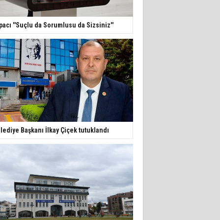
pacı ''Suçlu da Sorumlusu da Sizsiniz''
lediye Başkanı İlkay Çiçek tutuklandı