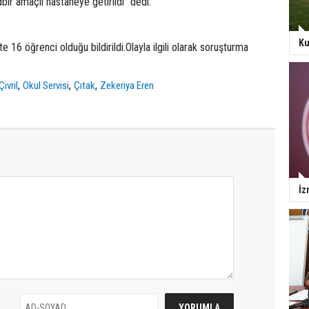
bir amaçlı hastaneye getirildi” dedi.
Ku
e 16 öğrenci olduğu bildirildi.Olayla ilgili olarak soruşturma
,
,
,
Çivril
Okul Servisi
Çıtak
Zekeriya Eren
İz