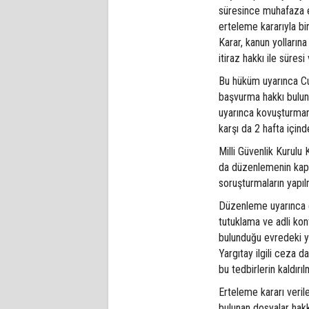
süresince muhafaza e
erteleme kararıyla bi
Karar, kanun yolların
itiraz hakkı ile süres
Bu hüküm uyarınca Cum
başvurma hakkı bulun
uyarınca kovuşturman
karşı da 2 hafta içind
Milli Güvenlik Kurul
da düzenlemenin kaps
soruşturmaların yapıl
Düzenleme uyarınca e
tutuklama ve adli kon
bulunduğu evredeki y
Yargıtay ilgili ceza d
bu tedbirlerin kaldırı
Erteleme kararı veril
bulunan dosyalar hak