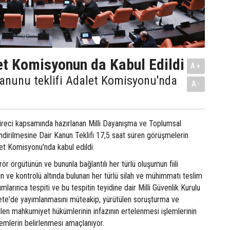
t Komisyonun da Kabul Edildi
A+
anunu teklifi Adalet Komisyonu'nda
A-
üreci kapsamında hazırlanan Milli Dayanışma ve Toplumsal
dirilmesine Dair Kanun Teklifi 17,5 saat süren görüşmelerin
t Komisyonu'nda kabul edildi.
ör örgütünün ve bununla bağlantılı her türlü oluşumun fiili
nin ve kontrolü altında bulunan her türlü silah ve mühimmatı teslim
umlarınca tespiti ve bu tespitin teyidine dair Milli Güvenlik Kurulu
ete'de yayımlanmasını müteakip, yürütülen soruşturma ve
ilen mahkumiyet hükümlerinin infazının ertelenmesi işlemlerinin
lemlerin belirlenmesi amaçlanıyor.