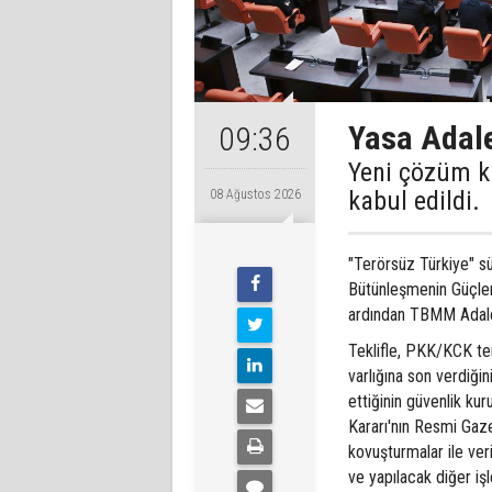
Yasa Adale
09:36
Yeni çözüm k
kabul edildi.
08 Ağustos 2026
"Terörsüz Türkiye" s
Bütünleşmenin Güçlen
ardından TBMM Adale
Teklifle, PKK/KCK ter
varlığına son verdiği
ettiğinin güvenlik kur
Kararı'nın Resmi Gaz
kovuşturmalar ile ver
ve yapılacak diğer iş