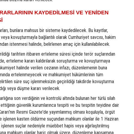
RARLARININ KAYDEDİLMESİ VE YENİDEN
İ
rları, bunlara mahsus bir sisteme kaydedilecek. Bu kayıtlar,
 veya kovuşturmayla bağlantılı olarak Cumhuriyet savcısı, hakim
an istenmesi halinde, belirlenen amaç için kullanılabilecek.
ildiği tarihten itibaren erteleme süresi içinde terör suçlarından
inde, erteleme kararı kaldırılarak soruşturma ve kovuşturmaya
umiyet halinde verilen cezanın infazı, düzenlemenin buna
mında ertelenmeyecek ve mahkumiyet hükümlerinin tüm
lirtilen süre suç işlenmeksizin geçirildiği takdirde kovuşturma
dığı veya düşme kararı verilecek.
 varlığına son verdiğinin ve kontrolü altında bulunan her türlü silah
ttiğinin güvenlik kurumlarınca tespiti ve bu tespitin teyidine dair
 Kararı'nın Resmi Gazete'de yayımlanmış olması koşuluyla, örgüt
de işlenen kasten öldürme suçundan mahkum olanlar ile 1 Haziran
işlenen suçlar nedeniyle müebbet hapis veya ağırlaştırılmış
ına mahkum olanlar hariç olmak üzere, düzenleme kapsamına