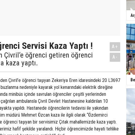
Ar
ğrenci Servisi Kaza Yaptı !
A+
 Çivril’e öğrenci getiren öğrenci
A-
ta kaza yaptı.
Be
den Çivril’e öğrenci taşıyan Zekeriya Eren idaresindeki 20 L3697
ta buzlanma nedeniyle kayarak yol kenarındaki elektrik direğine
nda minibüs içinde savrulan öğrenciler çeşitli yerlerinden
e çağrılan ambulansla Çivril Devlet Hastanesine kaldırılan 10
 ayakta yapıldı. Hastanede öğrencilerin tedavisi ile yakından
eğitim müdürü Mehmet Özcan kaza ile ilgili olarak “Özdemirci
e öğrenci taşıyan bir servisimiz Çıtak mahallemizde kaza yaptı.
rimiz hafif şekilde yaralandı. Hiçbir öğrencimizde hayati tehlike