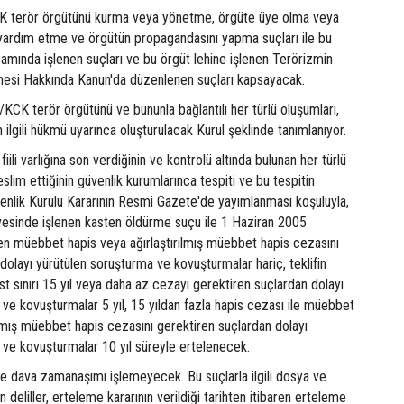
terör örgütünü kurma veya yönetme, örgüte üye olma veya
 yardım etme ve örgütün propagandasını yapma suçları ile bu
samında işlenen suçları ve bu örgüt lehine işlenen Terörizmin
esi Hakkında Kanun'da düzenlenen suçları kapsayacak.
/KCK terör örgütünü ve bununla bağlantılı her türlü oluşumları,
 ilgili hükmü uyarınca oluşturulacak Kurul şeklinde tanımlanıyor.
fiili varlığına son verdiğinin ve kontrolü altında bulunan her türlü
slim ettiğinin güvenlik kurumlarınca tespiti ve bu tespitin
üvenlik Kurulu Kararının Resmi Gazete'de yayımlanması koşuluyla,
evesinde işlenen kasten öldürme suçu ile 1 Haziran 2005
nen müebbet hapis veya ağırlaştırılmış müebbet hapis cezasını
dolayı yürütülen soruşturma ve kovuşturmalar hariç, teklifin
t sınırı 15 yıl veya daha az cezayı gerektiren suçlardan dolayı
ve kovuşturmalar 5 yıl, 15 yıldan fazla hapis cezası ile müebbet
ılmış müebbet hapis cezasını gerektiren suçlardan dolayı
 ve kovuşturmalar 10 yıl süreyle ertelenecek.
de dava zamanaşımı işlemeyecek. Bu suçlarla ilgili dosya ve
 deliller, erteleme kararının verildiği tarihten itibaren erteleme