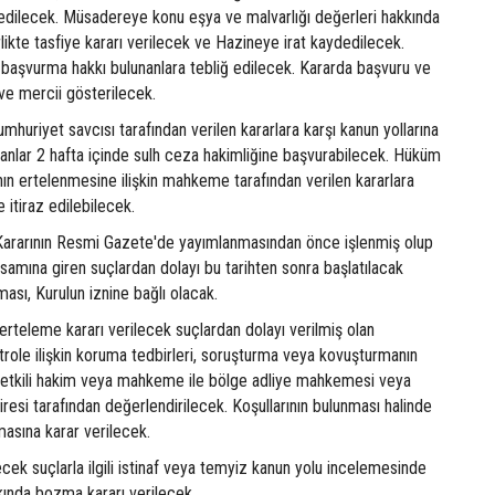
dilecek. Müsadereye konu eşya ve malvarlığı değerleri hakkında
rlikte tasfiye kararı verilecek ve Hazineye irat kaydedilecek.
a başvurma hakkı bulunanlara tebliğ edilecek. Kararda başvuru ve
i ve mercii gösterilecek.
huriyet savcısı tarafından verilen kararlara karşı kanun yollarına
anlar 2 hafta içinde sulh ceza hakimliğine başvurabilecek. Hüküm
ın ertelenmesine ilişkin mahkeme tarafından verilen kararlara
e itiraz edilebilecek.
u Kararının Resmi Gazete'de yayımlanmasından önce işlenmiş olup
amına giren suçlardan dolayı bu tarihten sonra başlatılacak
ması, Kurulun iznine bağlı olacak.
rteleme kararı verilecek suçlardan dolayı verilmiş olan
trole ilişkin koruma tedbirleri, soruşturma veya kovuşturmanın
etkili hakim veya mahkeme ile bölge adliye mahkemesi veya
airesi tarafından değerlendirilecek. Koşullarının bulunması halinde
lmasına karar verilecek.
ecek suçlarla ilgili istinaf veya temyiz kanun yolu incelemesinde
kında bozma kararı verilecek.