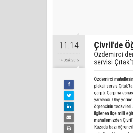
Çivril'de Ö
11:14
Özdemirci den
servisi Çıtak’
14 Ocak 2015
Özdemirci mahallesin
plakalı servis Çıtak’
çarptı. Çarpma esnası
yaralandı. Olay yerin
öğrencinin tedavileri
ilgilenen ilçe milli 
mahallemizden Çivril’
Kazada bazı öğrencile