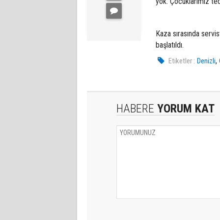
yok. Çocuklarımız ted
Kaza sırasında servist
başlatıldı.
,
Etiketler :
Denizli
HABERE
YORUM KAT