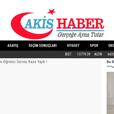
ASAYİŞ
SEÇİM SONUÇLARI
SİYASET
SPOR
EK
Butik İşletmeler E-Ticarete Başlarken 
BIST
13779.39
ALTIN
665
Bu K