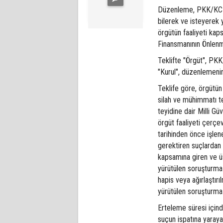
Düzenleme, PKK/KCK 
bilerek ve isteyerek
örgütün faaliyeti kap
Finansmanının Önlenm
Teklifte "Örgüt", PKK
"Kurul", düzenlemenin
Teklife göre, örgütün 
silah ve mühimmatı te
teyidine dair Milli G
örgüt faaliyeti çerç
tarihinden önce işle
gerektiren suçlardan 
kapsamına giren ve üs
yürütülen soruşturma 
hapis veya ağırlaştır
yürütülen soruşturma
Erteleme süresi için
suçun ispatına yarayan