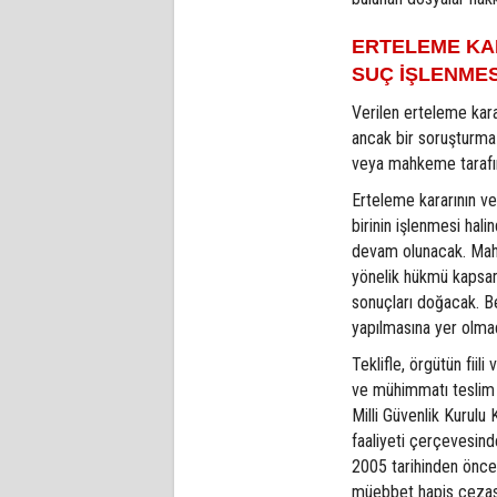
ERTELEME KA
SUÇ İŞLENMES
Verilen erteleme kara
ancak bir soruşturma
veya mahkeme tarafınd
Erteleme kararının ver
birinin işlenmesi hal
devam olunacak. Mahk
yönelik hükmü kapsa
sonuçları doğacak. Be
yapılmasına yer olma
Teklifle, örgütün fiili
ve mühimmatı teslim e
Milli Güvenlik Kurulu
faaliyeti çerçevesin
2005 tarihinden önce 
müebbet hapis cezas