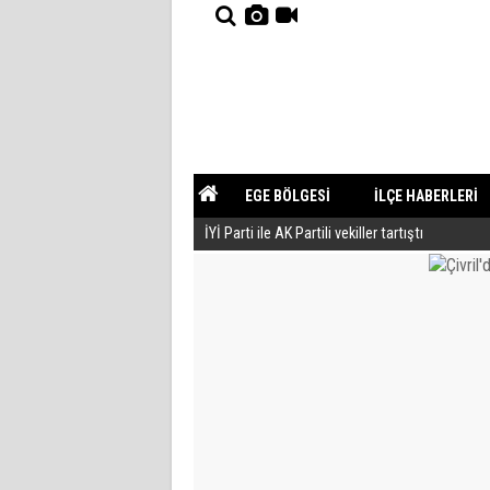
EGE BÖLGESİ
İLÇE HABERLERİ
İYİ Parti ile AK Partili vekiller tartıştı
YAZARLAR
GÜNDEM