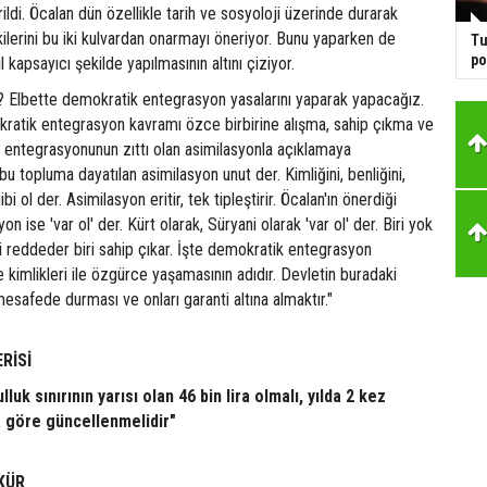
ldi. Öcalan dün özellikle tarih ve sosyoloji üzerinde durarak
şkilerini bu iki kulvardan onarmayı öneriyor. Bunu yaparken de
Tu
po
 kapsayıcı şekilde yapılmasının altını çiziyor.
? Elbette demokratik entegrasyon yasalarını yaparak yapacağız.
ratik entegrasyon kavramı özce birbirine alışma, sahip çıkma ve
entegrasyonunun zıttı olan asimilasyonla açıklamaya
 bu topluma dayatılan asimilasyon unut der. Kimliğini, benliğini,
i ol der. Asimilasyon eritir, tek tipleştirir. Öcalan'ın önerdiği
 ise 'var ol' der. Kürt olarak, Süryani olarak 'var ol' der. Biri yok
iri reddeder biri sahip çıkar. İşte demokratik entegrasyon
 ile kimlikleri ile özgürce yaşamasının adıdır. Devletin buradaki
esafede durması ve onları garanti altına almaktır."
RİSİ
luk sınırının yarısı olan 46 bin lira olmalı, yılda 2 kez
 göre güncellenmelidir"
KKÜR