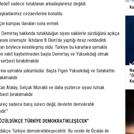
Hedef sadece tutuklanan arkadaşlarımız değildi.
Ka
aşkanlarımız cezaevlerine konuldu.
çin kumpas davaları sona ermeli.
Demirtaş hakkında tutukluluğun siyasi saiklerle sürdüğünü açıkça
sini istemiştir. İktidarın 8 Ekim'de yaptığı itiraz reddedildi.
arı böylece kesinleşmiş oldu. Türkiye bu kararlara uymakla
en vakit kaybetmeden başta Demirtaş ve Yüksekdağ olmak
serbest bırakılmalıdır.
rına uymakla yükümlüdür. Başta Figen Yüksekdağ ve Selahattin
Na
“Ö
kılmalıdır.
Ka
an Atalay, Selçuk Mızraklı ve daha yüzlerce siyasi tutsak
est bırakılmalıdır.
üreç sadece barış süreci değil, devletin demokratik
dır."
ÇÖZÜLDÜKÇE TÜRKİYE DEMOKRATİKLEŞECEK"
ükçe Türkiye demokratikleşecektir. Bu vesile ile Öcalan ile