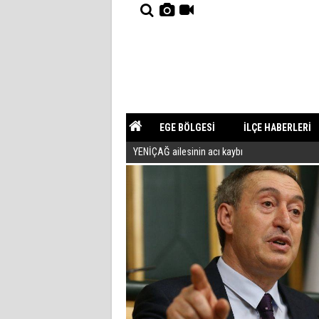
EGE BÖLGESİ
İLÇE HABERLERİ
YENİÇAĞ ailesinin acı kaybı
YAZARLAR
GÜNDEM