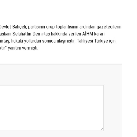
let Bahçeli, partisinin grup toplantısının ardından gazetecilerin
şkanı Selahattin Demirtaş hakkında verilen AİHM kararı
rtaş, hukuki yollardan sonuca ulaşmıştır. Tahliyesi Türkiye için
tır" yanıtını vermişti.