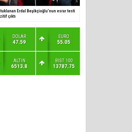
tuklanan Erdal Beşikçioğlu’nun esrar testi
zitif çıktı
DOLAR
EURO
47.59
55.05
ALTIN
BIST 100
6513.8
13787.75