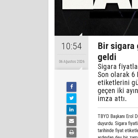
Bir sigara
10:54
geldi
06 Ağustos 2026
Sigara fiyatl
Son olarak 6 
etiketlerini 
geçen iki ayı
imza attı.
TBYD Başkanı Erol D
duyurdu. Sigara fiyat
tarihinde fiyat etiket
ardından dev bir zam 