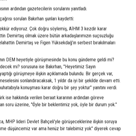
sının ardından gazetecilerin sorularını yanıtladı.
ağrısı sorulan Bakırhan şunları kaydetti:
şekkür ediyoruz. Çok doğru söylemiş, AİHM 3 kezdir karar
attin Demirtaş olmak üzere bütün arkadaşlarımızın suçsuzluğu
elahattin Demirtaş ve Figen Yüksekdağ'ın serbest bırakılmaları
nın DEM heyetiyle görüşmesinde bu konu gündeme geldi mi?
idecek mi? sorusuna ise Bakırhan, "Heyetimiz Sayın
aptığı görüşmeye ilişkin açıklamada bulundu. Bir gerçek var,
 meselesini sonlandıracaksak, 1 yıldır da iyi bir şekilde devam etti.
hatabıyla konuşması karar doğru bir şey yoktur" yanıtını verdi.
k ise hakkında verilen beraat kararının ardından göreve
ulan soru üzerine, "Öyle bir beklentimiz yok, öyle bir durum yok."
ca, MHP lideri Devlet Bahçeli'yle görüşeceklerine ilişkin soruya
üşme düşüncemiz var ama henüz bir talebimiz yok" diyerek cevap