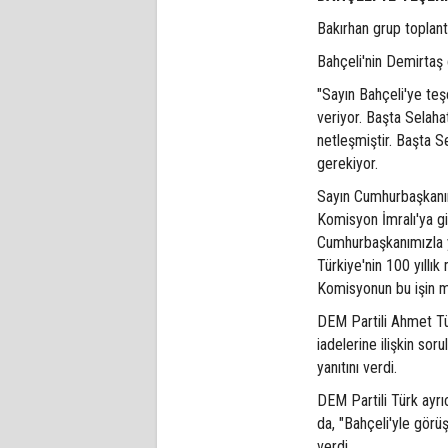
Bakırhan grup toplantı
Bahçeli'nin Demirtaş ç
"Sayın Bahçeli'ye te
veriyor. Başta Selah
netleşmiştir. Başta S
gerekiyor.
Sayın Cumhurbaşkanı
Komisyon İmralı'ya g
Cumhurbaşkanımızla y
Türkiye'nin 100 yıllık
Komisyonun bu işin mu
DEM Partili Ahmet Tür
iadelerine ilişkin sor
yanıtını verdi.
DEM Partili Türk ayrı
da, "Bahçeli'yle gör
verdi.