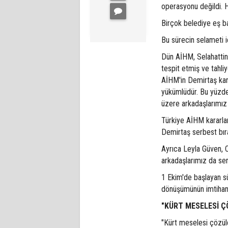
operasyonu değildi. 
Birçok belediye eş b
Bu sürecin selameti i
Dün AİHM, Selahattin 
tespit etmiş ve tahliye
AİHM'in Demirtaş kar
yükümlüdür. Bu yüzd
üzere arkadaşlarımız 
Türkiye AİHM kararla
Demirtaş serbest bıra
Ayrıca Leyla Güven, C
arkadaşlarımız da serb
1 Ekim'de başlayan s
dönüşümünün imtihanı
"KÜRT MESELESİ 
"Kürt meselesi çözüld