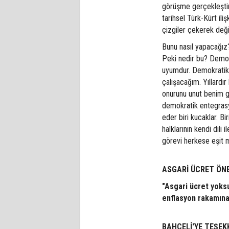
görüşme gerçekleştiri
tarihsel Türk-Kürt ili
çizgiler çekerek değil
Bunu nasıl yapacağız
Peki nedir bu? Demok
uyumdur. Demokratik 
çalışacağım. Yıllardır
onurunu unut benim gib
demokratik entegrasyon
eder biri kucaklar. B
halklarının kendi dili
görevi herkese eşit m
ASGARİ ÜCRET ÖNE
"Asgari ücret yoksul
enflasyon rakamına
BAHÇELİ'YE TEŞE