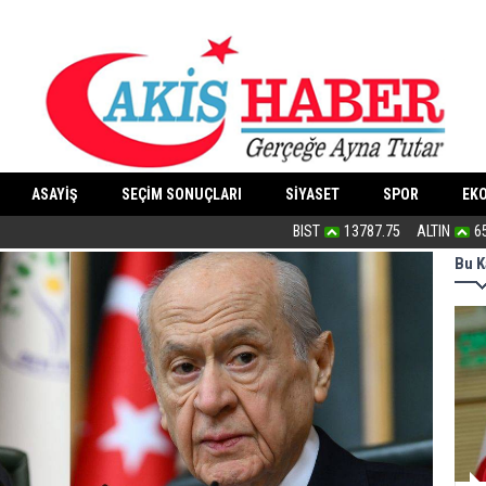
ASAYİŞ
SEÇİM SONUÇLARI
SİYASET
SPOR
EK
“Dindar/muhafazakâr”ların ahlakı nede
BIST
13787.75
ALTIN
6
Bu K