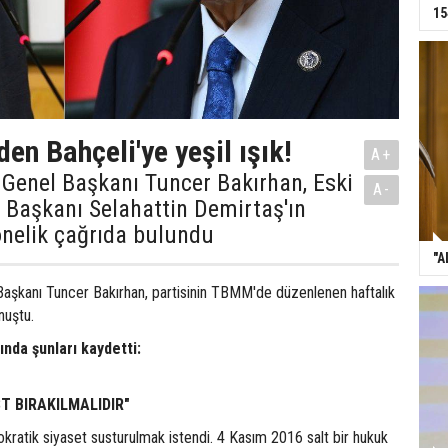
15
en Bahçeli'ye yeşil ışık!
A+
 Genel Başkanı Tuncer Bakırhan, Eski
A-
 Başkanı Selahattin Demirtaş'ın
önelik çağrıda bulundu
"A
aşkanı Tuncer Bakırhan, partisinin TBMM'de düzenlenen haftalık
nuştu.
nda şunları kaydetti:
T BIRAKILMALIDIR"
kratik siyaset susturulmak istendi. 4 Kasım 2016 salt bir hukuk