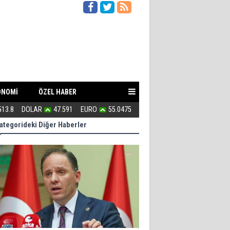
ONOMİ
ÖZEL HABER
n zayıf?
513.8
DOLAR
47.591
EURO
55.0475
154 kaçak villa ile 3 milyarlık ra
ategorideki Diğer Haberler