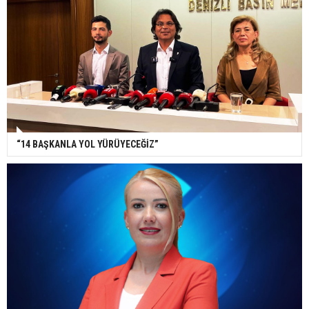
“14 BAŞKANLA YOL YÜRÜYECEĞİZ”