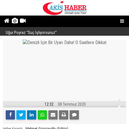
Uğur Poyraz ''Suç İşliyorsunuz''
P
12:32
08 Temmuz 2020
Mehmet Görgünoğlu (Editör)
Haber Kaynağı