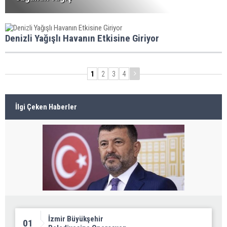
Denizli Yağışlı Havanın Etkisine Giriyor
1
2
3
4
İlgi Çeken Haberler
İzmir Büyükşehir
01