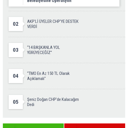
Belediyesine Operasyon
AKP'Lİ ÜYELER CHP’YE DESTEK
02
VERDİ
“14 BAŞKANLA YOL
03
YÜRÜYECEĞİZ”
''TMO En Az 150 TL Olarak
04
Açıklamalı''
Şeniz Doğan CHP'de Kalacağım
05
Dedi