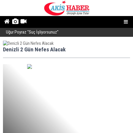
Uğur Poyraz ''Suç İşliyorsunuz''
P
Denizli 2 Gün Nefes Alacak