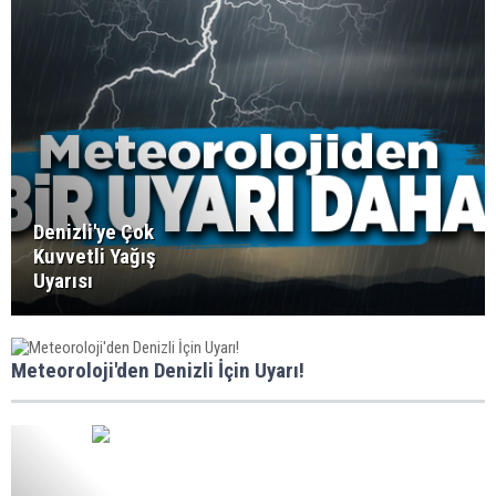
Denizli'ye Çok
Kuvvetli Yağış
Uyarısı
Meteoroloji'den Denizli İçin Uyarı!