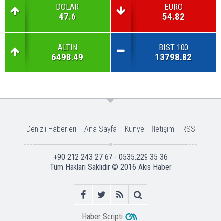
DOLAR
EURO
47.6
54.82
ALTIN
BIST 100
6498.49
13798.82
Denizli Haberleri
Ana Sayfa
Künye
İletişim
RSS
+90 212 243 27 67 - 0535.229 35 36
Tüm Hakları Saklıdır © 2016
Akis Haber
Haber Scripti