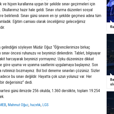
k ve hijyen kurallarına uygun bir şekilde sınav geçirmeleri için
k. Okullarımız hazır hale geldi. Sınav oturma düzenleri sosyal
re belirlendi. Sınav günü sınavın en iyi şekilde geçmesi adına tüm
amladık. Eğitim camiası olarak önceliğimiz geleceğimiz
Ku
dır.
a gelindiğini söyleyen Müdür Oğuz “Öğrencilerimize birkaç
 sınav öncesi ruhunuzu ve beyninizi dinlendirin. Tablet, bilgisayar
 vakit harcayarak beyninizi yormayınız. Uyku düzeninize dikkat
ine göre uyuma ve uyanma saatlerini uygulamaya başlayınız. Son
a rutininizi bozmayınız. Bol bol deneme sınavları çözünüz. Sizler
 sadece bu sınav değildir. Hayatta çok uzun yolunuz var. Her
Re
 bir değerisiniz” dedi.
ol
rtesi günü ilimizde 256 okulda; 1.360 derslikte, toplam 19.254
ek.
,
,
,
MEB
Mahmut Oğuz
hazırlık
LGS