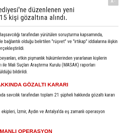
A-
diyesi'ne düzenlenen yeni
5 kişi gözaltına alındı.
Başsavcılığı tarafından yürütülen soruşturma kapsamında,
 bağlantılı olduğu belirtilen "rüşvet" ve "irtikap" iddialarına ilişkin
çekleştirildi.
beyanları, etkin pişmanlık hükümlerinden yararlanan kişilerin
rı ile Mali Suçları Araştırma Kurulu (MASAK) raporları
düğü bildirildi.
AKKINDA GÖZALTI KARARI
a savcılık tarafından toplam 21 şüpheli hakkında gözaltı kararı
s ekipleri, İzmir, Aydın ve Antalya'da eş zamanlı operasyon
ZAMANLI OPERASYON