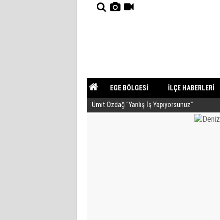
EGE BÖLGESİ
İLÇE HABERLERİ
Ümit Özdağ ''Yanlış İş Yapıyorsunuz''
YAZARLAR
GÜNDEM