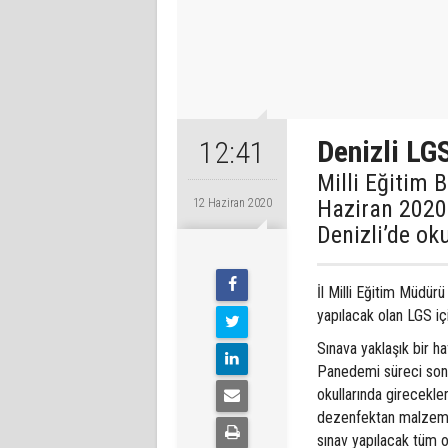
Denizli LG
12:41
Milli Eğitim 
Haziran 2020 
12 Haziran 2020
Denizli’de ok
İl Milli Eğitim Müdü
yapılacak olan LGS içi
Sınava yaklaşık bir h
Panedemi süreci sonra
okullarında girecekle
dezenfektan malzemele
sınav yapılacak tüm 