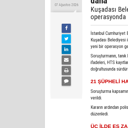
daha
07 Ağustos 2026
Kuşadası Bele
operasyonda 1
İstanbul Cumhuriyet 
Kuşadası Belediyesi ile
yeni bir operasyon ger
Soruşturmanın, tanık 
ifadeleri, HTS kayıtla
doğrultusunda sürdürül
21 ŞÜPHELİ H
Soruşturma kapsamınd
verildi.
Kararın ardından poli
düzenledi.
ÜÇ İLDE EŞ 