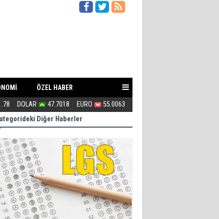
ONOMİ
ÖZEL HABER
1.78
DOLAR
47.7018
EURO
55.0063
Uğur Poyraz ''Suç İşliyorsunuz''
ategorideki Diğer Haberler