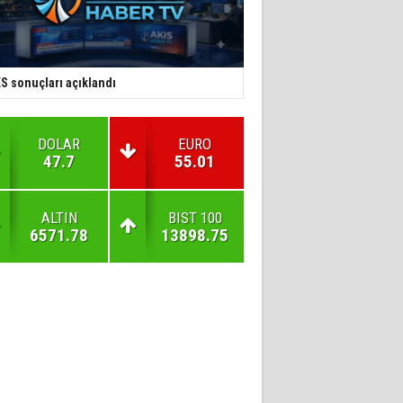
S sonuçları açıklandı
DOLAR
EURO
47.7
55.01
ALTIN
BIST 100
6571.78
13898.75