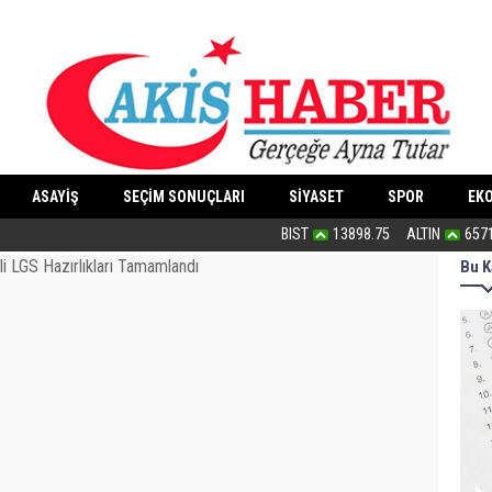
ASAYİŞ
SEÇİM SONUÇLARI
SİYASET
SPOR
EK
Bu haliyle kanunlaşırsa kaos yaşanır
BIST
13898.75
ALTIN
657
Bu K