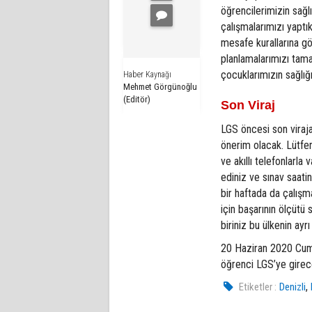
öğrencilerimizin sağlı
çalışmalarımızı yaptı
mesafe kurallarına gö
planlamalarımızı tam
çocuklarımızın sağlığı
Haber Kaynağı
Mehmet Görgünoğlu
(Editör)
Son Viraj
LGS öncesi son viraj
önerim olacak. Lütfen
ve akıllı telefonlarla
ediniz ve sınav saat
bir haftada da çalışm
için başarının ölçütü
biriniz bu ülkenin ayrı
20 Haziran 2020 Cuma
öğrenci LGS’ye girec
,
Etiketler :
Denizli