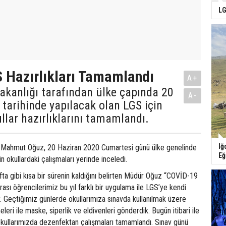
LG
S Hazırlıkları Tamamlandı
A+
Bakanlığı tarafından ülke çapında 20
A-
tarihinde yapılacak olan LGS için
ullar hazırlıklarını tamamlandı.
Iğ
rü Mahmut Oğuz, 20 Haziran 2020 Cumartesi günü ülke genelinde
Eğ
n okullardaki çalışmaları yerinde inceledi.
afta gibi kısa bir sürenin kaldığını belirten Müdür Oğuz “COVİD-19
sı öğrencilerimiz bu yıl farklı bir uygulama ile LGS’ye kendi
r. Geçtiğimiz günlerde okullarımıza sınavda kullanılmak üzere
ri ile maske, siperlik ve eldivenleri gönderdik. Bugün itibari ile
okullarımızda dezenfektan çalışmaları tamamlandı. Sınav günü