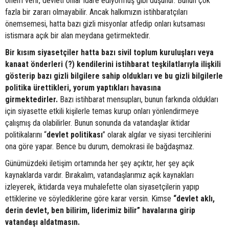
önem verir, devleti onlar idare ediyormuş gibi düşünür. Bunun çok
fazla bir zararı olmayabilir. Ancak halkımızın istihbaratçıları
önemsemesi, hatta bazı gizli misyonlar atfedip onları kutsaması
istismara açık bir alan meydana getirmektedir.
Bir kısım siyasetçiler hatta bazı sivil toplum kuruluşları veya
kanaat önderleri (?) kendilerini istihbarat teşkilatlarıyla ilişkili
gösterip bazı gizli bilgilere sahip oldukları ve bu gizli bilgilerle
politika ürettikleri, yorum yaptıkları havasına
girmektedirler.
Bazı istihbarat mensupları, bunun farkında oldukları
için siyasette etkili kişilerle temas kurup onları yönlendirmeye
çalışmış da olabilirler. Bunun sonunda da vatandaşlar iktidar
politikalarını “
devlet
politikası
” olarak algılar ve siyasi tercihlerini
ona göre yapar. Bence bu durum, demokrasi ile bağdaşmaz.
Günümüzdeki iletişim ortamında her şey açıktır, her şey açık
kaynaklarda vardır. Bırakalım, vatandaşlarımız açık kaynakları
izleyerek, iktidarda veya muhalefette olan siyasetçilerin yapıp
ettiklerine ve söylediklerine göre karar versin. Kimse
“devlet aklı,
derin devlet, ben bilirim, liderimiz bilir” havalarına girip
vatandaşı aldatmasın.