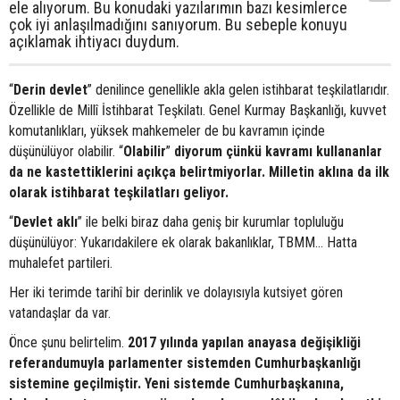
ele alıyorum. Bu konudaki yazılarımın bazı kesimlerce
çok iyi anlaşılmadığını sanıyorum. Bu sebeple konuyu
açıklamak ihtiyacı duydum.
“
Derin devlet
” denilince genellikle akla gelen istihbarat teşkilatlarıdır.
Özellikle de Millî İstihbarat Teşkilatı. Genel Kurmay Başkanlığı, kuvvet
komutanlıkları, yüksek mahkemeler de bu kavramın içinde
düşünülüyor olabilir. “
Olabilir
”
diyorum çünkü kavramı kullananlar
da ne kastettiklerini açıkça belirtmiyorlar. Milletin aklına da ilk
olarak istihbarat teşkilatları geliyor.
“
Devlet aklı
” ile belki biraz daha geniş bir kurumlar topluluğu
düşünülüyor: Yukarıdakilere ek olarak bakanlıklar, TBMM… Hatta
muhalefet partileri.
Her iki terimde tarihî bir derinlik ve dolayısıyla kutsiyet gören
vatandaşlar da var.
Önce şunu belirtelim.
2017 yılında yapılan anayasa değişikliği
referandumuyla parlamenter sistemden Cumhurbaşkanlığı
sistemine geçilmiştir. Yeni sistemde Cumhurbaşkanına,