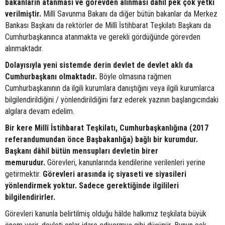
bakanların atanması ve görevden alınması dâhil pek çok yetki
verilmiştir.
Millî Savunma Bakanı da diğer bütün bakanlar da Merkez
Bankası Başkanı da rektörler de Millî İstihbarat Teşkilatı Başkanı da
Cumhurbaşkanınca atanmakta ve gerekli gördüğünde görevden
alınmaktadır.
Dolayısıyla yeni sistemde derin devlet de devlet aklı da
Cumhurbaşkanı olmaktadır.
Böyle olmasına rağmen
Cumhurbaşkanının da ilgili kurumlara danıştığını veya ilgili kurumlarca
bilgilendirildiğini / yönlendirildiğini farz ederek yazının başlangıcındaki
algılara devam edelim.
Bir kere Millî İstihbarat Teşkilatı, Cumhurbaşkanlığına (2017
referandumundan önce Başbakanlığa) bağlı bir kurumdur.
Başkanı dâhil bütün mensupları devletin birer
memurudur.
Görevleri, kanunlarında kendilerine verilenleri yerine
getirmektir.
Görevleri arasında iç siyaseti ve siyasileri
yönlendirmek yoktur. Sadece gerektiğinde ilgilileri
bilgilendirirler.
Görevleri kanunla belirtilmiş olduğu hâlde halkımız teşkilata büyük