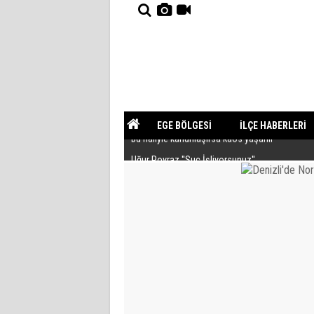
EGE BÖLGESİ
İLÇE HABERLERİ
Uğur Poyraz ''Suç İşliyorsunuz''
YAZARLAR
GÜNDEM