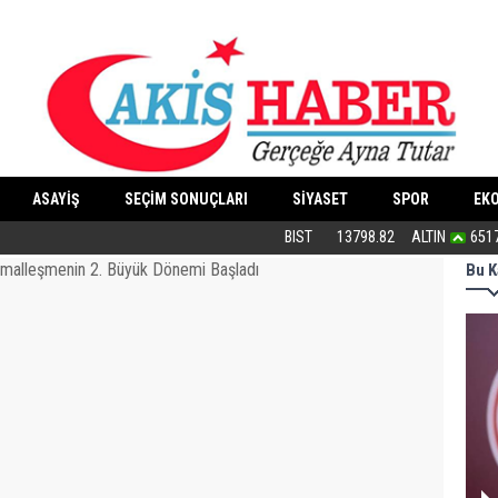
ASAYİŞ
SEÇİM SONUÇLARI
SİYASET
SPOR
EK
PKK silah bırakır mı?
BIST
13798.82
ALTIN
651
Bu K