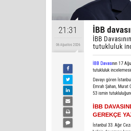
İBB davası
21:31
İBB Davasının
tutukluluk in
06 Ağustos 2026
İBB Davası
nın 17 Ağu
tutukluluk incelemesi
Davayı gören İstanbu
Emrah Şahan, Murat O
53 ismin tutukluluğun
İBB DAVASI
GEREKÇE YA
İstanbul 33. Ağır Cez