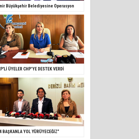
mir Büyükşehir Belediyesine Operasyon
P'Lİ ÜYELER CHP’YE DESTEK VERDİ
4 BAŞKANLA YOL YÜRÜYECEĞİZ”