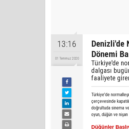
Denizli'de
13:16
Dönemi Ba
01 Temmuz 2020
Türkiye'de n
dalgası bugün 
faaliyete gire
Türkiye'de normalleş
çerçevesinde kapatıl
doğrultuda sinema ve t
oyun, düğün ve nişan
Düğünler Başlı