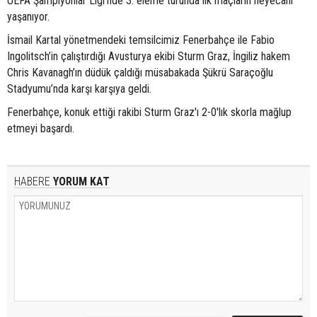
UEFA Şampiyonlar Ligi’nde 3. eleme turunda ilk maçların heyecanı
yaşanıyor.
İsmail Kartal yönetmendeki temsilcimiz Fenerbahçe ile Fabio
Ingolitsch’in çalıştırdığı Avusturya ekibi Sturm Graz, İngiliz hakem
Chris Kavanagh’ın düdük çaldığı müsabakada Şükrü Saraçoğlu
Stadyumu’nda karşı karşıya geldi.
Fenerbahçe, konuk ettiği rakibi Sturm Graz'ı 2-0'lık skorla mağlup
etmeyi başardı.
HABERE
YORUM KAT