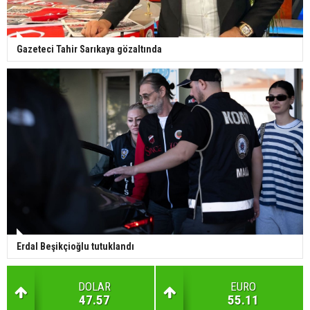
Gazeteci Tahir Sarıkaya gözaltında
Erdal Beşikçioğlu tutuklandı
DOLAR
EURO
47.57
55.11