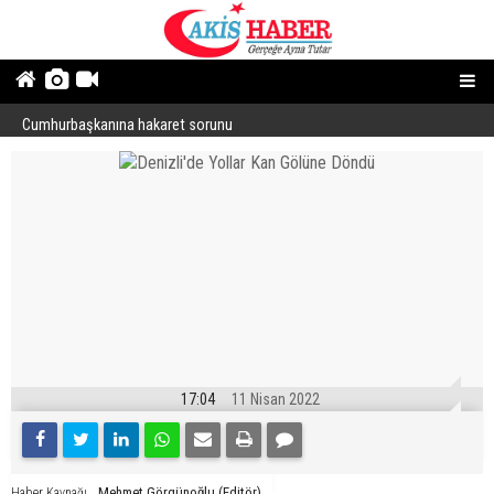
Cumhurbaşkanına hakaret sorunu
“
17:04
11 Nisan 2022
Mehmet Görgünoğlu (Editör)
Haber Kaynağı