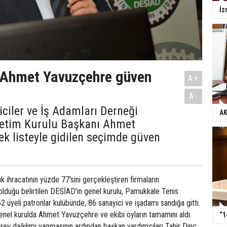
İz
 Ahmet Yavuzçehre güven
A+
A-
iciler ve İş Adamları Derneği
AK
etim Kurulu Başkanı Ahmet
ek listeyle gidilen seçimde güven
ık ihracatının yüzde 77'sini gerçekleştiren firmaların
lı olduğu belirtilen DESİAD'ın genel kurulu, Pamukkale Tenis
52 üyeli patronlar kulübünde, 86 sanayici ve işadamı sandığa gitti.
genel kurulda Ahmet Yavuzçehre ve ekibi oyların tamamını aldı.
“1
rev dağılımı yapmasının ardından başkan yardımcıları Tahir Dinç