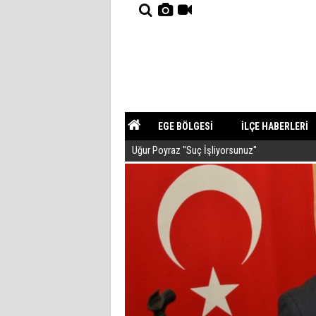
EGE BÖLGESİ
İLÇE HABERLERİ
Uğur Poyraz ''Suç İşliyorsunuz''
YAZARLAR
GÜNDEM