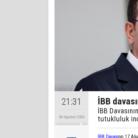
İBB davası
21:31
İBB Davasının
tutukluluk in
06 Ağustos 2026
İBB Davası
nın 17 Ağu