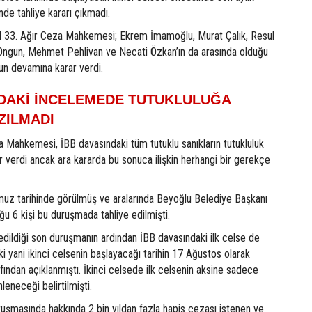
nde tahliye kararı çıkmadı.
l 33. Ağır Ceza Mahkemesi; Ekrem İmamoğlu, Murat Çalık, Resul
ngun, Mehmet Pehlivan ve Necati Özkan’ın da arasında olduğu
un devamına karar verdi.
NDAKİ İNCELEMEDE TUTUKLULUĞA
ZILMADI
a Mahkemesi, İBB davasındaki tüm tutuklu sanıkların tutukluluk
r verdi ancak ara kararda bu sonuca ilişkin herhangi bir gerekçe
z tarihinde görülmüş ve aralarında Beyoğlu Belediye Başkanı
ğu 6 kişi bu duruşmada tahliye edilmişti.
 edildiği son duruşmanın ardından İBB davasındaki ilk celse de
ki yani ikinci celsenin başlayacağı tarihin 17 Ağustos olarak
ndan açıklanmıştı. İkinci celsede ilk celsenin aksine sadece
nleneceği belirtilmişti.
uşmasında hakkında 2 bin yıldan fazla hapis cezası istenen ve