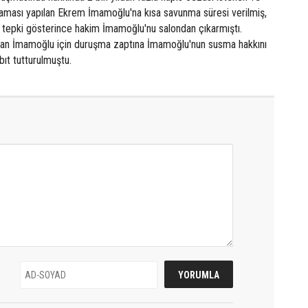
çlaması yapılan Ekrem İmamoğlu'na kısa savunma süresi verilmiş,
epki gösterince hakim İmamoğlu'nu salondan çıkarmıştı.
ılan İmamoğlu için duruşma zaptına İmamoğlu'nun susma hakkını
bıt tutturulmuştu.