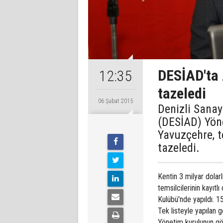
DESİAD'ta
12:35
tazeledi
06 Şubat 2015
Denizli Sanay
(DESİAD) Yön
Yavuzçehre, t
tazeledi.
Kentin 3 milyar dolarl
temsilcilerinin kayıt
Kulübü'nde yapıldı. 1
Tek listeyle yapılan 
Yönetim kurulunun gö