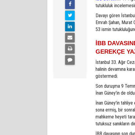
tutukluluk incelemesi
Davayı gören İstanbu
Emrah Şahan, Murat O
53 ismin tutukluluğun
İBB DAVASI
GEREKÇE YA
İstanbul 33. Ağır Cez
halinin devamına kara
göstermedi.
Son duruşma 9 Temmu
İnan Güney'in de oldu
İnan Güney'in tahliye
sona ermiş, bir sonra
mahkeme heyeti tarafı
tutuksuz sanıkların di
İBB davasının son dur