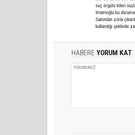
suç örgütü lideri su
İmamoğlu bu duruma t
Salondan zorla çıkar
kullandığı şeklinde za
HABERE
YORUM KAT