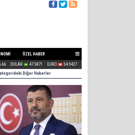
ONOMİ
ÖZEL HABER
6.66
DOLAR
47.5871
EURO
54.9427
Çete Lideri Gibi Davranan Vali!
ategorideki Diğer Haberler