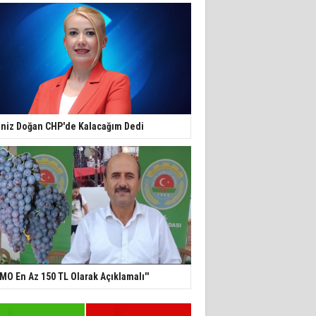
niz Doğan CHP'de Kalacağım Dedi
TMO En Az 150 TL Olarak Açıklamalı''