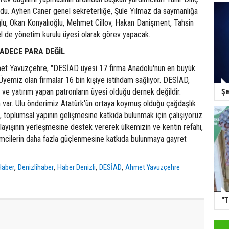
ldu. Ayhen Caner genel sekreterliğe, Şule Yılmaz da saymanlığa
oğlu, Okan Konyalıoğlu, Mehmet Cillov, Hakan Danişment, Tahsin
 de yönetim kurulu üyesi olarak görev yapacak.
SADECE PARA DEĞİL
t Yavuzçehre, "DESİAD üyesi 17 firma Anadolu'nun en büyük
 Üyemiz olan firmalar 16 bin kişiye istihdam sağlıyor. DESİAD,
e yatırım yapan patronların üyesi olduğu dernek değildir.
Şe
 var. Ulu önderimiz Atatürk'ün ortaya koymuş olduğu çağdaşlık
a, toplumsal yapının gelişmesine katkıda bulunmak için çalışıyoruz.
nlayışının yerleşmesine destek vererek ülkemizin ve kentin refahı,
şimcilerin daha fazla güçlenmesine katkıda bulunmaya gayret
,
,
,
,
Haber
Denizlihaber
Haber Denizli
DESİAD
Ahmet Yavuzçehre
''