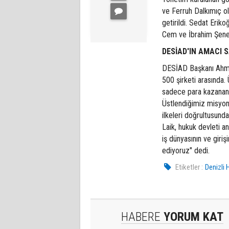
ve Ferruh Dalkımıç o
getirildi. Sedat Erik
Cem ve İbrahim Şenel
DESİAD'IN AMACI 
DESİAD Başkanı Ahme
500 şirketi arasında.
sadece para kazanan v
Üstlendiğimiz misyon
ilkeleri doğrultusund
Laik, hukuk devleti a
iş dünyasının ve giri
ediyoruz" dedi.
Etiketler :
Denizli 
HABERE
YORUM KAT