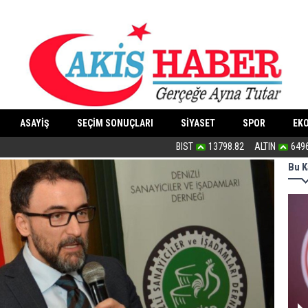
ASAYİŞ
SEÇİM SONUÇLARI
SİYASET
SPOR
EK
PKK silah bırakır mı?
BIST
13798.82
ALTIN
649
Bu K