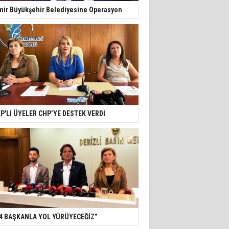
mir Büyükşehir Belediyesine Operasyon
P'Lİ ÜYELER CHP’YE DESTEK VERDİ
4 BAŞKANLA YOL YÜRÜYECEĞİZ”