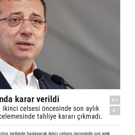
nda karar verildi
A+
 ikinci celsesi öncesinde son aylık
A-
celemesinde tahliye kararı çıkmadı.
stos tarihinde başlayacak ikinci celsesi öncesinde son aylık