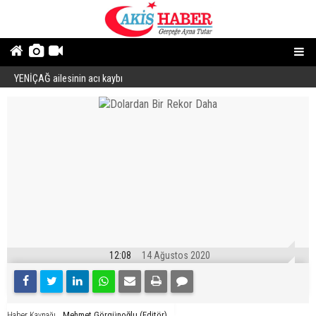
YENİÇAĞ ailesinin acı kaybı
“
12:08
14 Ağustos 2020
Mehmet Görgünoğlu (Editör)
Haber Kaynağı