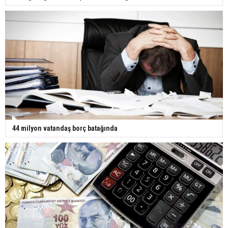
44 milyon vatandaş borç batağında