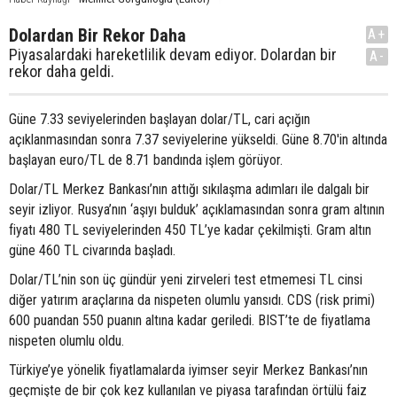
Dolardan Bir Rekor Daha
A+
Piyasalardaki hareketlilik devam ediyor. Dolardan bir
A-
rekor daha geldi.
Güne 7.33 seviyelerinden başlayan dolar/TL, cari açığın
açıklanmasından sonra 7.37 seviyelerine yükseldi. Güne 8.70'in altında
başlayan euro/TL de 8.71 bandında işlem görüyor.
Dolar/TL Merkez Bankası’nın attığı sıkılaşma adımları ile dalgalı bir
seyir izliyor. Rusya’nın ‘aşıyı bulduk’ açıklamasından sonra gram altının
fiyatı 480 TL seviyelerinden 450 TL’ye kadar çekilmişti. Gram altın
güne 460 TL civarında başladı.
Dolar/TL’nin son üç gündür yeni zirveleri test etmemesi TL cinsi
diğer yatırım araçlarına da nispeten olumlu yansıdı. CDS (risk primi)
600 puandan 550 puanın altına kadar geriledi. BIST’te de fiyatlama
nispeten olumlu oldu.
Türkiye’ye yönelik fiyatlamalarda iyimser seyir Merkez Bankası’nın
geçmişte de bir çok kez kullanılan ve piyasa tarafından örtülü faiz