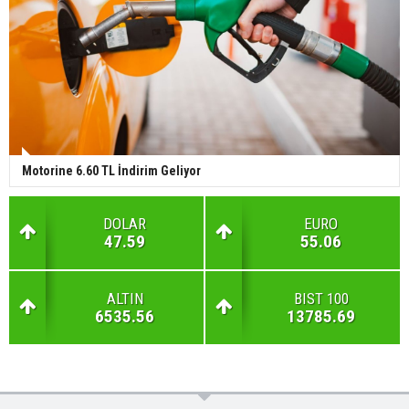
Motorine 6.60 TL İndirim Geliyor
DOLAR
EURO
47.59
55.06
ALTIN
BIST 100
6535.56
13785.69