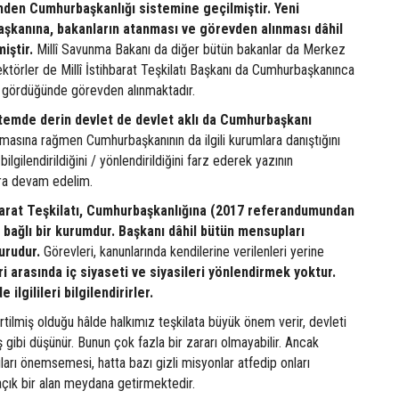
den Cumhurbaşkanlığı sistemine geçilmiştir. Yeni
kanına, bakanların atanması ve görevden alınması dâhil
iştir.
Millî Savunma Bakanı da diğer bütün bakanlar da Merkez
ktörler de Millî İstihbarat Teşkilatı Başkanı da Cumhurbaşkanınca
 gördüğünde görevden alınmaktadır.
stemde derin devlet de devlet aklı da Cumhurbaşkanı
masına rağmen Cumhurbaşkanının da ilgili kurumlara danıştığını
bilgilendirildiğini / yönlendirildiğini farz ederek yazının
ara devam edelim.
hbarat Teşkilatı, Cumhurbaşkanlığına (2017 referandumundan
bağlı bir kurumdur. Başkanı dâhil bütün mensupları
urudur.
Görevleri, kanunlarında kendilerine verilenleri yerine
i arasında iç siyaseti ve siyasileri yönlendirmek yoktur.
ilgilileri bilgilendirirler.
irtilmiş olduğu hâlde halkımız teşkilata büyük önem verir, devleti
 gibi düşünür. Bunun çok fazla bir zararı olmayabilir. Ancak
ıları önemsemesi, hatta bazı gizli misyonlar atfedip onları
açık bir alan meydana getirmektedir.