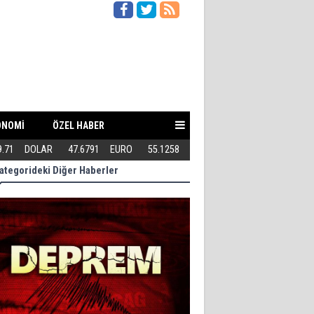
ONOMİ
ÖZEL HABER
9.71
DOLAR
47.6791
EURO
55.1258
Teröriste gösterilen toleransı 
ategorideki Diğer Haberler