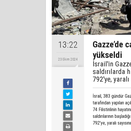
Gazze’de c
13:22
yükseldi
23 Ekim 2024
İsrail'in Gazz
saldırılarda 
792'ye, yaralı
İsrail, 383 gündür Gaz
tarafından yapılan aç
74 Filistinlinin hayatın
saldırılarının başlad
792'ye, yaralı sayısın