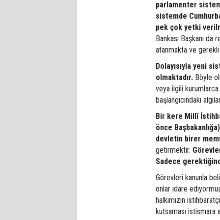
parlamenter sistem
sistemde Cumhurbaş
pek çok yetki verilm
Bankası Başkanı da re
atanmakta ve gerekli
Dolayısıyla yeni si
olmaktadır.
Böyle ol
veya ilgili kurumlarca 
başlangıcındaki algıl
Bir kere Millî İsti
önce Başbakanlığa) 
devletin birer mem
getirmektir.
Görevler
Sadece gerektiğinde 
Görevleri kanunla bel
onlar idare ediyormuş
halkımızın istihbaratç
kutsaması istismara 