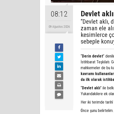
Devlet aklı
08:12
“Devlet aklı,
zaman ele al
09 Ağustos 2026
kesimlerce ço
sebeple konu
“
Derin devlet
” denil
İstihbarat Teşkilatı.
mahkemeler de bu kavr
kavramı kullananlar 
da ilk olarak istihba
“
Devlet aklı
” ile bel
Yukarıdakilere ek ola
Her iki terimde tarihî
Önce şunu belirtelim.