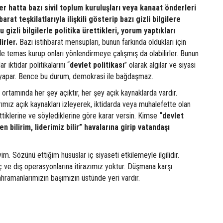
ler hatta bazı sivil toplum kuruluşları veya kanaat önderleri
barat teşkilatlarıyla ilişkili gösterip bazı gizli bilgilere
u gizli bilgilerle politika ürettikleri, yorum yaptıkları
irler.
Bazı istihbarat mensupları, bunun farkında oldukları için
erle temas kurup onları yönlendirmeye çalışmış da olabilirler. Bunun
 iktidar politikalarını “
devlet
politikası
” olarak algılar ve siyasi
e yapar. Bence bu durum, demokrasi ile bağdaşmaz.
ortamında her şey açıktır, her şey açık kaynaklarda vardır.
rımız açık kaynakları izleyerek, iktidarda veya muhalefette olan
ettiklerine ve söylediklerine göre karar versin. Kimse
“devlet
en bilirim, liderimiz bilir” havalarına girip vatandaşı
yim. Sözünü ettiğim hususlar iç siyaseti etkilemeyle ilgilidir.
 iç ve dış operasyonlarına itirazımız yoktur. Düşmana karşı
hramanlarımızın başımızın üstünde yeri vardır.