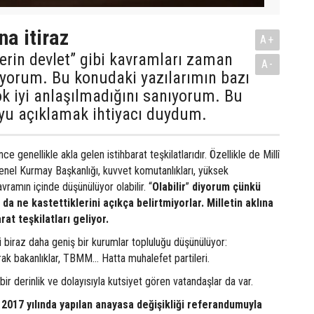
na itiraz
A+
 derin devlet” gibi kavramları zaman
A-
ıyorum. Bu konudaki yazılarımın bazı
k iyi anlaşılmadığını sanıyorum. Bu
yu açıklamak ihtiyacı duydum.
ince genellikle akla gelen istihbarat teşkilatlarıdır. Özellikle de Millî
 Genel Kurmay Başkanlığı, kuvvet komutanlıkları, yüksek
amın içinde düşünülüyor olabilir. “
Olabilir
”
diyorum çünkü
da ne kastettiklerini açıkça belirtmiyorlar. Milletin aklına
rat teşkilatları geliyor.
ki biraz daha geniş bir kurumlar topluluğu düşünülüyor:
rak bakanlıklar, TBMM… Hatta muhalefet partileri.
 bir derinlik ve dolayısıyla kutsiyet gören vatandaşlar da var.
2017 yılında yapılan anayasa değişikliği referandumuyla