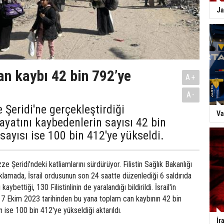
Ja
an kaybı 42 bin 792’ye
A+
A-
e Şeridi'ne gerçekleştirdiği
Va
hayatını kaybedenlerin sayısı 42 bin
 sayısı ise 100 bin 412'ye yükseldi.
ze Şeridi'ndeki katliamlarını sürdürüyor. Filistin Sağlık Bakanlığı
ıklamada, İsrail ordusunun son 24 saatte düzenlediği 6 saldırıda
ı kaybettiği, 130 Filistinlinin de yaralandığı bildirildi. İsrail'in
ığı 7 Ekim 2023 tarihinden bu yana toplam can kaybının 42 bin
ın ise 100 bin 412'ye yükseldiği aktarıldı.
İr