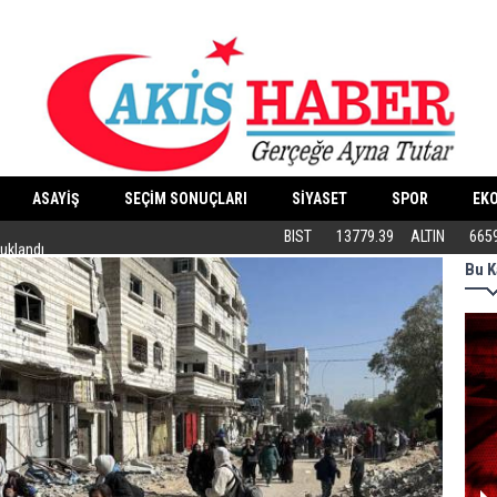
ASAYİŞ
SEÇİM SONUÇLARI
SİYASET
SPOR
EK
tuklandı
ABB’DEN KEDİLERE ÖZEL MERKEZ
BIST
13779.39
ALTIN
665
Bu K