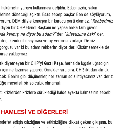
hükûmetin yargıyı kullanması değildir. Etkisi azdır, yakın
ehine döneceği açıktır. Esas sebep başka: Ben de söylüyorum,
orum: DEM diliyle konuşan bir kurucu parti olamaz. “
Rehberimiz
diyen bir CHP Genel Başkanı ne yapsa halka tam güven
de kalmış, ne diyor bu adam?”
der, “
kılavuzuna bak!
” der,
” der, kendi gibi sayması ve oy vermesi zorlaşır.
Deniz
si, görgüsü var ki bu adam rehberim diyor der. Küçümsemekle de
rürse yaklaşmaz.
ürk diyemeyen bir CHP’yi
Gazi Paşa
, herhalde işgale uğradığını
için ne lazımsa yapardı. Örnekler sıra sıra. CHP, iktidarı almak
ecek. Benim gibi düşünenler, her zaman sola ihtiyacımız var, deriz.
üğe mesafeli bir solculuk olmamalı.
i krizlerden krizlere sürüklediği halde ayakta kalmasının sebebi
r.
 HAMLESİ VE DİĞERLERİ
halefet edişin cılızlığına ve etkisizliğine dikkat çeken çıkışının, bu