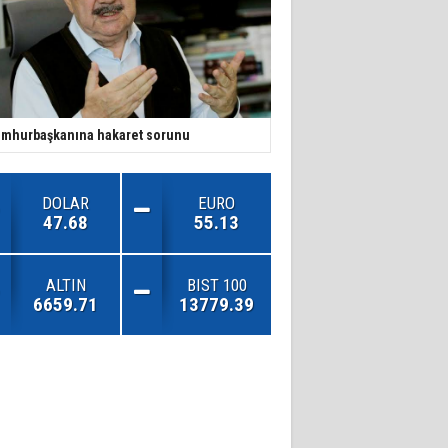
mhurbaşkanına hakaret sorunu
DOLAR
EURO
47.68
55.13
ALTIN
BIST 100
6659.71
13779.39