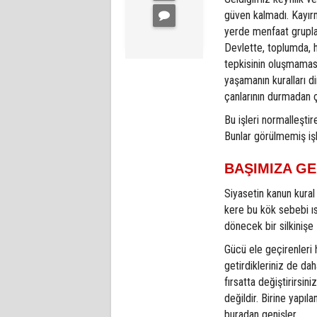
güven kalmadı. Kayırm
yerde menfaat grupla
Devlette, toplumda, 
tepkisinin oluşmamasın
yaşamanın kuralları 
çanlarının durmadan ç
Bu işleri normalleşti
Bunlar görülmemiş işl
BAŞIMIZA GE
Siyasetin kanun kural
kere bu kök sebebi ıs
dönecek bir silkinişe 
Gücü ele geçirenleri
getirdikleriniz de dah
fırsatta değiştirirsin
değildir. Birine yapıl
buradan genişler.