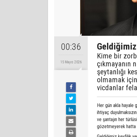
Geldiğimiz
00:36
Kime bir zorb
çıkmayanın na
15 Mayıs 2026
şeytanlığı ke
olmamak için 
vicdanlar fela
Her gün akla hayale g
ihtiyaç duyulmaksızın 
ve şantajın her türlüs
gözetmeyerek hatta çi
Geldiğimiz keyfilik v