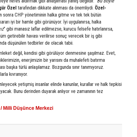
eye nefes aldırmak gibi anlaşılması yanlış değildir. “
Bu böyle
gür Özel
tarafından dikkate alınması da önemliydi.
Özel-
sonra CHP yönetiminin halka gitme ve tek tek bütün
rarı iyi bir hamle gibi görünüyor. İyi uygulanırsa, halka
ız
” gibi manasız laflar edilmezse, kurucu felsefe hatırlanırsa,
m getirebilir havası verilirse sonuç verecek bir iş gibi
nda düşünülen tedbirler de olacak tabii.
eket değil, kendisi gibi görülüyor denmesine şaşılmaz. Evet,
iklerimizin, enerjimizin bir yarısını da muhalefeti batırma
ası başka türlü anlaşılamaz. Bozgunda sınır tanımıyoruz.
arla kıvranıyor.
leyecek yetişmiş insanlar elinde kanunlar, kurallar ve halk tepkisi
ayacak. Bunu derinden duyarak anlıyor ve zamanının tez
/ Milli Düşünce Merkezi