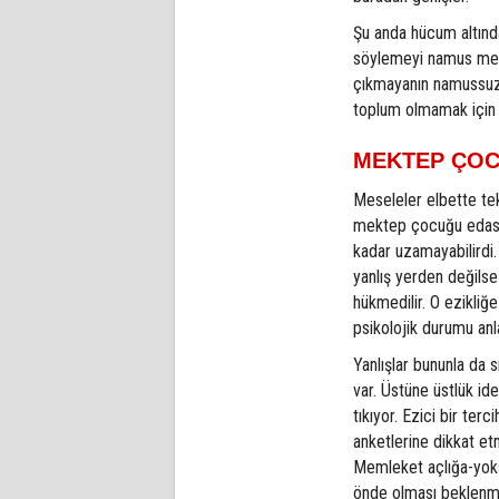
Şu anda hücum altınd
söylemeyi namus mese
çıkmayanın namussuzlu
toplum olmamak için ti
MEKTEP ÇOC
Meseleler elbette tek 
mektep çocuğu edasıy
kadar uzamayabilirdi.
yanlış yerden değilse
hükmedilir. O ezikliğ
psikolojik durumu anl
Yanlışlar bununla da s
var. Üstüne üstlük ide
tıkıyor. Ezici bir terc
anketlerine dikkat e
Memleket açlığa-yoks
önde olması beklen