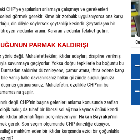
aki CHP’ye yapılanları anlamaya çalışmayı ve gerekenleri
lesi görmek gerekir. Kime bir zorbalık uygulanıyorsa ona karşı
ğu, din diliyle söylersek şeytanlığı kesindir. Şeytanlaşan bir
treyen vicdanlar aranır. Kararan vicdanlar felaket getirir.
Cu
UĞUNUN PARMAK KALDIRIŞI
yönlü değil. Muhalefettekiler, iktidar adayları, disipline verilmiş
la savunmaya geçiyorlar. Yoksa doğru tepkilerle bu boğuntu bu
 Durmadan saldırılar düzenleyene, çamur atana, iftira edene karşı
 bile yanlış halle davranırsanız halkın gözünde suçluluğunuza
e düşmüş görünürsünüz. Muhalefetin, özellikle CHP’nin bu
amamasına şaşılır.
ınırlı değil. CHP’nin başına gelenleri anlama konusunda zaafları
olojik bakış da tuhaf bir liberal sol ağzına kayınca önünü kendi
ihle iktidar alternatifliğini perçinleyemiyor.
Hakan Bayrakçı
’nın
tmek gerek. Son seçim ölçümünde CHP ikinciliğe düşüyor.
ulluğa mahkûm eden bir iktidar karşısında ezici bir çoğunlukla
mez mi?