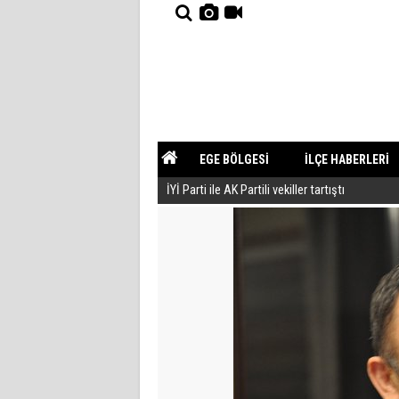
EGE BÖLGESİ
İLÇE HABERLERİ
İYİ Parti ile AK Partili vekiller tartıştı
YAZARLAR
GÜNDEM