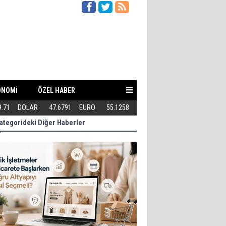
ONOMİ
ÖZEL HABER
Doğru Altyapıyı Nasıl Seçmeli?
9.71
DOLAR
47.6791
EURO
55.1258
Eski Dolgular Ultrasonla Tespit E
ategorideki Diğer Haberler