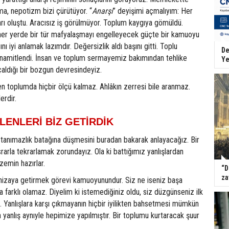
a, nepotizm bizi çürütüyor. “
Anarşi
” deyişimi açmalıyım: Her
rı oluştu. Aracısız iş görülmüyor. Toplum kaygıya gömüldü.
her yerde bir tür mafyalaşmayı engelleyecek güçte bir kamuoyu
ı iyi anlamak lazımdır. Değersizlik aldı başını gitti. Toplu
De
dinamitlendi. İnsan ve toplum sermayemiz bakımından tehlike
Ye
aldığı bir bozgun devresindeyiz.
ren toplumda hiçbir ölçü kalmaz. Ahlâkın zerresi bile aranmaz.
erdir.
LENLERİ BİZ GETİRDİK
 tanımazlık batağına düşmesini buradan bakarak anlayacağız. Bir
rarla tekrarlamak zorundayız. Ola ki battığımız yanlışlardan
zemin hazırlar.
“D
za
 hizaya getirmek görevi kamuoyunundur. Siz ne iseniz başa
a farklı olamaz. Diyelim ki istemediğiniz oldu, siz düzgünseniz ilk
iz. Yanlışlara karşı çıkmayanın hiçbir iyilikten bahsetmesi mümkün
an yanlış aynıyle hepimize yapılmıştır. Bir toplumu kurtaracak şuur