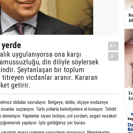
Bu
Al
 yerde
A+
alık uygulanıyorsa ona karşı
A-
mussuzluğu, din diliyle söylersek
sindir. Şeytanlaşan bir toplum
titreyen vicdanlar aranır. Kararan
ket getirir.
Es
Er
elmez iddialar savruluyor. Belgeye, delile, ölçüye endazeye
insanlar suçlanıyor. Türlü yollarla belediyelere el konuyor. Tehdit
ü deneniyor. Yapılanlar siyasi terbiye, yol yordam, asgari nezaket
ğnenerek yapılıyor. İşte geldiğimiz yer burası.
e yarattığı anarşi rejiminin sonuçlarını görüyoruz. Memlekette