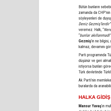
Bütün bunların sebebi 
zamanda da CHP’nin l
söyleyenleri de duyuy
Deniz Gezmiş’lerdir”
veremez. Halk, “
Nere
“
bunlar akıllanmadı
Gezmiş
’in ne bilgi
kalmaz, devamını gö
Parti programında T
düşünür ve geri almak 
istiyorsa bunları gör
Türk devletinde Türkl
Ak Parti’nin memleket
buralarda da aranabili
HALKA GİDİŞ
Mansur Yavaş
’ın mu