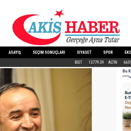
ASAYİŞ
SEÇİM SONUÇLARI
SİYASET
SPOR
EK
Butik İşletmeler E-Ticarete Başlarken 
BIST
13779.39
ALTIN
665
Bu K