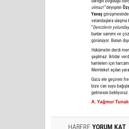
darlığın boğduğu büny
olmaz!”
deyişinin
Öz
Yavaş
görüşmesinden 
vatandaşlara ulaşma ka
“
Denizlerin yolunday
bunlar samimi ve çözü
görünüyor. Bunun dışı
Hükûmetin derdi meml
şaşılmaz. İktidar verd
hamleleri için harcam
Memleket açılan yaral
Gücü ele geçireni fren
bize can suyu bağışl
gelmesini bekliyoruz.
A. Yağmur Tunalı 
HABERE
YORUM KAT