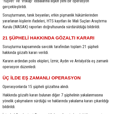
"rüşvet" ve "irtikap" iddialarına ilişkin yeni bir operasyon
gerçekleştirildi.
Soruşturmanın, tanık beyanları, etkin pişmanlık hükümlerinden
yararlanan kişilerin ifadeleri, HTS kayıtları ile Mali Suçları Araştırma
Kurulu (MASAK) raporları doğrultusunda sürdürüldüğü bildirildi.
21 ŞÜPHELİ HAKKINDA GÖZALTI KARARI
Soruşturma kapsamında savcılık tarafından toplam 21 şüpheli
hakkında gözaltı kararı verildi.
Kararın ardından polis ekipleri, İzmir, Aydın ve Antalya'da eş zamanlı
operasyon düzenledi.
ÜÇ İLDE EŞ ZAMANLI OPERASYON
Operasyonlarda 15 şüpheli gözaltına alındı.
Hakkında gözaltı kararı bulunan diğer 7 şüphelinin yakalanmasına
yönelik çalışmaların sürdüğü ve haklarında yakalama kararı çıkarıldığı
bildirildi.