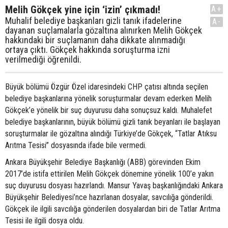
Melih Gökçek yine için ‘izin’ çıkmadı!
A+
Muhalif belediye başkanları gizli tanık ifadelerine
A-
dayanan suçlamalarla gözaltına alınırken Melih Gökçek
hakkındaki bir suçlamanın daha dikkate alınmadığı
ortaya çıktı. Gökçek hakkında soruşturma izni
verilmediği öğrenildi.
Büyük bölümü Özgür Özel idaresindeki CHP çatısı altında seçilen
belediye başkanlarına yönelik soruşturmalar devam ederken Melih
Gökçek’e yönelik bir suç duyurusu daha sonuçsuz kaldı. Muhalefet
belediye başkanlarının, büyük bölümü gizli tanık beyanları ile başlayan
soruşturmalar ile gözaltına alındığı Türkiye’de Gökçek, “Tatlar Atıksu
Arıtma Tesisi” dosyasında ifade bile vermedi.
Ankara Büyükşehir Belediye Başkanlığı (ABB) görevinden Ekim
2017’de istifa ettirilen Melih Gökçek dönemine yönelik 100’e yakın
suç duyurusu dosyası hazırlandı. Mansur Yavaş başkanlığındaki Ankara
Büyükşehir Belediyesi’nce hazırlanan dosyalar, savcılığa gönderildi.
Gökçek ile ilgili savcılığa gönderilen dosyalardan biri de Tatlar Arıtma
Tesisi ile ilgili dosya oldu.