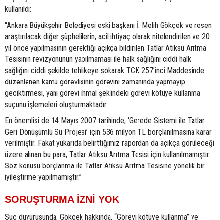
kullanıldı:
“Ankara Büyükşehir Belediyesi eski başkanı İ. Melih Gökçek ve resen
araştırılacak diğer şüphelilerin, acil ihtiyaç olarak nitelendirilen ve 20
yıl önce yapılmasının gerektiği açıkça bildirilen Tatlar Atıksu Arıtma
Tesisinin revizyonunun yapılmaması ile halk sağlığını ciddi halk
sağlığını ciddi şekilde tehlikeye sokarak TCK 257’inci Maddesinde
düzenlenen kamu görevlisinin görevini zamanında yapmayıp
geciktirmesi, yani görevi ihmal şeklindeki görevi kötüye kullanma
suçunu işlemeleri oluşturmaktadır.
En önemlisi de 14 Mayıs 2007 tarihinde, ‘Gerede Sistemi ile Tatlar
Geri Dönüşümlü Su Projesi’ için 536 milyon TL borçlanılmasına karar
verilmiştir. Fakat yukarıda belirttiğimiz rapordan da açıkça görüleceği
üzere alınan bu para, Tatlar Atıksu Arıtma Tesisi için kullanılmamıştır.
Söz konusu borçlanma ile Tatlar Atıksu Arıtma Tesisine yönelik bir
iyileştirme yapılmamıştır.”
SORUŞTURMA İZNİ YOK
Suç duyurusunda, Gökçek hakkında, “Görevi kötüye kullanma” ve