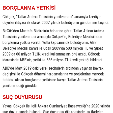
BORÇLANMA YETKİSİ
Gökçek, “Tatlar Arıtma Tesisi'nin yenilenmesi” amacıyla krediye
duyulan ihtiyacı ilk olarak 2007 yılında belediyenin gündemine taşındı.
BirGün’den Mustafa Bildircin’in haberine göre, Tatlar Atıksu Arıtma
Tesisi’nin yenilenmesi amacıyla Gökçek’e, Belediye Meclisi’nden
borçlanma yetkisi verildi. Yetki kapsamında belediyenin, ABB
Belediye Meclisi kararı ile Ocak 2009’da 500 milyon TL ve Şubat
2009’da 60 milyon TL’lik kredi kullanmasının önü açıldı. Gökçek
idaresinde ABB’nin, yetki ile 536 milyon TL kredi çektiği bildirildi.
ABB’de Mart 2019’daki yerel seçimlerin ardından yaşanan bayrak
değişimi ile Gökçek dönemi harcamalarına ve projelerine mercek
tutuldu. Alınan borçlanma yetkisine karşın Tatlar Arıtma Tesisi'nin
yenilenmediği görüldü.
SUÇ DUYURUSU
Yavaş, Gökçek ile ilgili Ankara Cumhuriyet Başsavcılığı’na 2020 yılında
suç duyurusunda bulundu. Suç duyurusu dilekçesinde, şu ifadeler