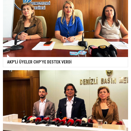
AKP'Lİ ÜYELER CHP’YE DESTEK VERDİ