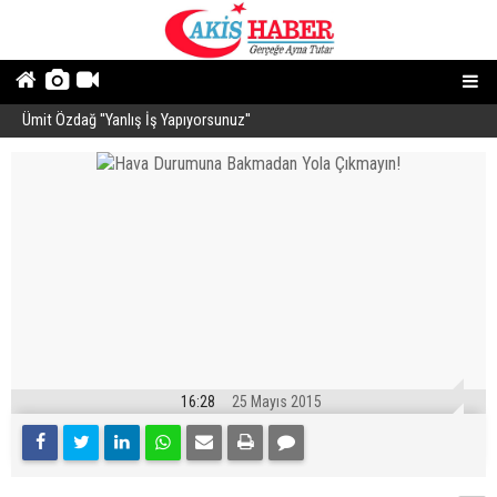
Ümit Özdağ ''Yanlış İş Yapıyorsunuz''
B
16:28
25 Mayıs 2015