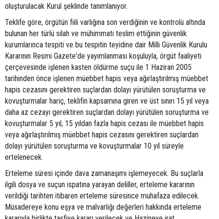
oluşturulacak Kurul şeklinde tanımlanıyor.
Teklife göre, örgütün fiili varlığına son verdiğinin ve kontrolü altında
bulunan her türlü silah ve mühimmatı teslim ettiğinin güvenlik
kurumlarınca tespiti ve bu tespitin teyidine dair Milli Güvenlik Kurulu
Kararının Resmi Gazete'de yayımlanması koşuluyla, örgüt faaliyeti
çerçevesinde işlenen kasten öldürme suçu ile 1 Haziran 2005
tarihinden önce işlenen müebbet hapis veya ağırlaştırılmış müebbet
hapis cezasını gerektiren suçlardan dolayı yürütülen soruşturma ve
kovuşturmalar hariç, teklifin kapsamına giren ve üst sınırı 15 yıl veya
daha az cezayı gerektiren suçlardan dolayı yürütülen soruşturma ve
kovuşturmalar 5 yıl, 15 yıldan fazla hapis cezası ile müebbet hapis
veya ağırlaştırılmış müebbet hapis cezasını gerektiren suçlardan
dolayı yürütülen soruşturma ve kovuşturmalar 10 yıl süreyle
ertelenecek.
Erteleme süresi içinde dava zamanaşımı işlemeyecek. Bu suçlarla
ilgili dosya ve suçun ispatına yarayan deliller, erteleme kararının
verildiği tarihten itibaren erteleme süresince muhafaza edilecek.
Müsadereye konu eşya ve malvarlığı değerleri hakkında erteleme
kararıyla birlikte tasfiye kararı verilecek ve Hazineye irat