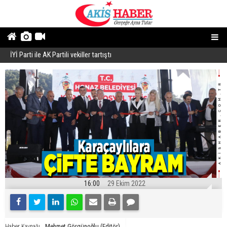
İYİ Parti ile AK Partili vekiller tartıştı
B
16:00
29 Ekim 2022
Mehmet Görgünoğlu (Editör)
Haber Kaynağı