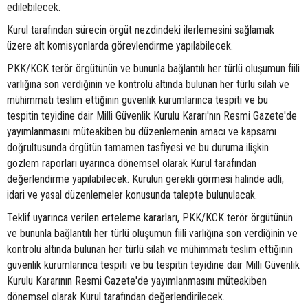
edilebilecek.
Kurul tarafından sürecin örgüt nezdindeki ilerlemesini sağlamak
üzere alt komisyonlarda görevlendirme yapılabilecek.
PKK/KCK terör örgütünün ve bununla bağlantılı her türlü oluşumun fiili
varlığına son verdiğinin ve kontrolü altında bulunan her türlü silah ve
mühimmatı teslim ettiğinin güvenlik kurumlarınca tespiti ve bu
tespitin teyidine dair Milli Güvenlik Kurulu Kararı'nın Resmi Gazete'de
yayımlanmasını müteakiben bu düzenlemenin amacı ve kapsamı
doğrultusunda örgütün tamamen tasfiyesi ve bu duruma ilişkin
gözlem raporları uyarınca dönemsel olarak Kurul tarafından
değerlendirme yapılabilecek. Kurulun gerekli görmesi halinde adli,
idari ve yasal düzenlemeler konusunda talepte bulunulacak.
Teklif uyarınca verilen erteleme kararları, PKK/KCK terör örgütünün
ve bununla bağlantılı her türlü oluşumun fiili varlığına son verdiğinin ve
kontrolü altında bulunan her türlü silah ve mühimmatı teslim ettiğinin
güvenlik kurumlarınca tespiti ve bu tespitin teyidine dair Milli Güvenlik
Kurulu Kararının Resmi Gazete'de yayımlanmasını müteakiben
dönemsel olarak Kurul tarafından değerlendirilecek.