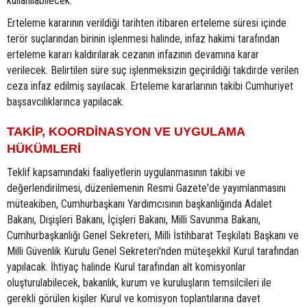
kullanılabilecek.
Erteleme kararının verildiği tarihten itibaren erteleme süresi içinde
terör suçlarından birinin işlenmesi halinde, infaz hakimi tarafından
erteleme kararı kaldırılarak cezanın infazının devamına karar
verilecek. Belirtilen süre suç işlenmeksizin geçirildiği takdirde verilen
ceza infaz edilmiş sayılacak. Erteleme kararlarının takibi Cumhuriyet
başsavcılıklarınca yapılacak.
TAKİP, KOORDİNASYON VE UYGULAMA
HÜKÜMLERİ
Teklif kapsamındaki faaliyetlerin uygulanmasının takibi ve
değerlendirilmesi, düzenlemenin Resmi Gazete'de yayımlanmasını
müteakiben, Cumhurbaşkanı Yardımcısının başkanlığında Adalet
Bakanı, Dışişleri Bakanı, İçişleri Bakanı, Milli Savunma Bakanı,
Cumhurbaşkanlığı Genel Sekreteri, Milli İstihbarat Teşkilatı Başkanı ve
Milli Güvenlik Kurulu Genel Sekreteri'nden müteşekkil Kurul tarafından
yapılacak. İhtiyaç halinde Kurul tarafından alt komisyonlar
oluşturulabilecek, bakanlık, kurum ve kuruluşların temsilcileri ile
gerekli görülen kişiler Kurul ve komisyon toplantılarına davet