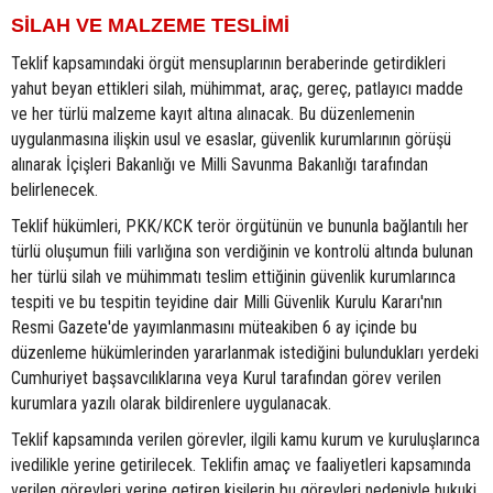
SİLAH VE MALZEME TESLİMİ
Teklif kapsamındaki örgüt mensuplarının beraberinde getirdikleri
yahut beyan ettikleri silah, mühimmat, araç, gereç, patlayıcı madde
ve her türlü malzeme kayıt altına alınacak. Bu düzenlemenin
uygulanmasına ilişkin usul ve esaslar, güvenlik kurumlarının görüşü
alınarak İçişleri Bakanlığı ve Milli Savunma Bakanlığı tarafından
belirlenecek.
Teklif hükümleri, PKK/KCK terör örgütünün ve bununla bağlantılı her
türlü oluşumun fiili varlığına son verdiğinin ve kontrolü altında bulunan
her türlü silah ve mühimmatı teslim ettiğinin güvenlik kurumlarınca
tespiti ve bu tespitin teyidine dair Milli Güvenlik Kurulu Kararı'nın
Resmi Gazete'de yayımlanmasını müteakiben 6 ay içinde bu
düzenleme hükümlerinden yararlanmak istediğini bulundukları yerdeki
Cumhuriyet başsavcılıklarına veya Kurul tarafından görev verilen
kurumlara yazılı olarak bildirenlere uygulanacak.
Teklif kapsamında verilen görevler, ilgili kamu kurum ve kuruluşlarınca
ivedilikle yerine getirilecek. Teklifin amaç ve faaliyetleri kapsamında
verilen görevleri yerine getiren kişilerin bu görevleri nedeniyle hukuki,