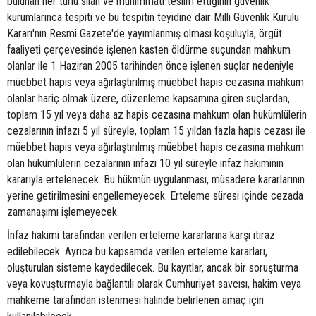
bulunan her türlü silah ve mühimmatı teslim ettiğinin güvenlik
kurumlarınca tespiti ve bu tespitin teyidine dair Milli Güvenlik Kurulu
Kararı'nın Resmi Gazete'de yayımlanmış olması koşuluyla, örgüt
faaliyeti çerçevesinde işlenen kasten öldürme suçundan mahkum
olanlar ile 1 Haziran 2005 tarihinden önce işlenen suçlar nedeniyle
müebbet hapis veya ağırlaştırılmış müebbet hapis cezasına mahkum
olanlar hariç olmak üzere, düzenleme kapsamına giren suçlardan,
toplam 15 yıl veya daha az hapis cezasına mahkum olan hükümlülerin
cezalarının infazı 5 yıl süreyle, toplam 15 yıldan fazla hapis cezası ile
müebbet hapis veya ağırlaştırılmış müebbet hapis cezasına mahkum
olan hükümlülerin cezalarının infazı 10 yıl süreyle infaz hakiminin
kararıyla ertelenecek. Bu hükmün uygulanması, müsadere kararlarının
yerine getirilmesini engellemeyecek. Erteleme süresi içinde cezada
zamanaşımı işlemeyecek.
İnfaz hakimi tarafından verilen erteleme kararlarına karşı itiraz
edilebilecek. Ayrıca bu kapsamda verilen erteleme kararları,
oluşturulan sisteme kaydedilecek. Bu kayıtlar, ancak bir soruşturma
veya kovuşturmayla bağlantılı olarak Cumhuriyet savcısı, hakim veya
mahkeme tarafından istenmesi halinde belirlenen amaç için