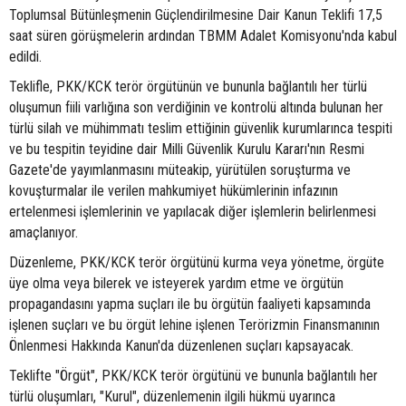
Toplumsal Bütünleşmenin Güçlendirilmesine Dair Kanun Teklifi 17,5
saat süren görüşmelerin ardından TBMM Adalet Komisyonu'nda kabul
edildi.
Teklifle, PKK/KCK terör örgütünün ve bununla bağlantılı her türlü
oluşumun fiili varlığına son verdiğinin ve kontrolü altında bulunan her
türlü silah ve mühimmatı teslim ettiğinin güvenlik kurumlarınca tespiti
ve bu tespitin teyidine dair Milli Güvenlik Kurulu Kararı'nın Resmi
Gazete'de yayımlanmasını müteakip, yürütülen soruşturma ve
kovuşturmalar ile verilen mahkumiyet hükümlerinin infazının
ertelenmesi işlemlerinin ve yapılacak diğer işlemlerin belirlenmesi
amaçlanıyor.
Düzenleme, PKK/KCK terör örgütünü kurma veya yönetme, örgüte
üye olma veya bilerek ve isteyerek yardım etme ve örgütün
propagandasını yapma suçları ile bu örgütün faaliyeti kapsamında
işlenen suçları ve bu örgüt lehine işlenen Terörizmin Finansmanının
Önlenmesi Hakkında Kanun'da düzenlenen suçları kapsayacak.
Teklifte "Örgüt", PKK/KCK terör örgütünü ve bununla bağlantılı her
türlü oluşumları, "Kurul", düzenlemenin ilgili hükmü uyarınca