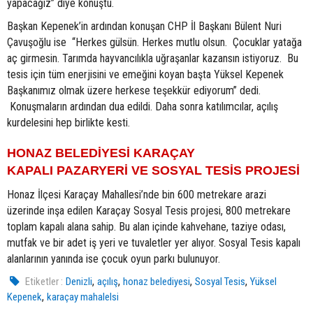
yapacağız” diye konuştu.
Başkan Kepenek’in ardından konuşan CHP İl Başkanı Bülent Nuri
Çavuşoğlu ise “Herkes gülsün. Herkes mutlu olsun. Çocuklar yatağa
aç girmesin. Tarımda hayvancılıkla uğraşanlar kazansın istiyoruz. Bu
tesis için tüm enerjisini ve emeğini koyan başta Yüksel Kepenek
Başkanımız olmak üzere herkese teşekkür ediyorum” dedi.
Konuşmaların ardından dua edildi. Daha sonra katılımcılar, açılış
kurdelesini hep birlikte kesti.
HONAZ BELEDİYESİ KARAÇAY
KAPALI PAZARYERİ VE SOSYAL TESİS PROJESİ
Honaz İlçesi Karaçay Mahallesi’nde bin 600 metrekare arazi
üzerinde inşa edilen Karaçay Sosyal Tesis projesi, 800 metrekare
toplam kapalı alana sahip. Bu alan içinde kahvehane, taziye odası,
mutfak ve bir adet iş yeri ve tuvaletler yer alıyor. Sosyal Tesis kapalı
alanlarının yanında ise çocuk oyun parkı bulunuyor.
,
,
,
,
Etiketler :
Denizli
açılış
honaz belediyesi
Sosyal Tesis
Yüksel
,
Kepenek
karaçay mahalelsi