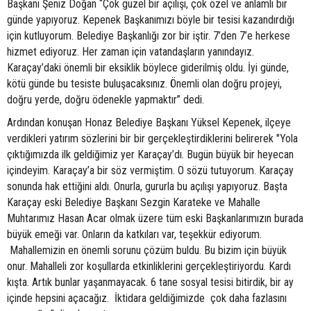
Başkanı Şeniz Doğan “Çok güzel bir açılışı, çok özel ve anlamlı bir
günde yapıyoruz. Kepenek Başkanımızı böyle bir tesisi kazandırdığı
için kutluyorum. Belediye Başkanlığı zor bir iştir. 7’den 7’e herkese
hizmet ediyoruz. Her zaman için vatandaşların yanındayız.
Karaçay’daki önemli bir eksiklik böylece giderilmiş oldu. İyi günde,
kötü günde bu tesiste buluşacaksınız. Önemli olan doğru projeyi,
doğru yerde, doğru ödenekle yapmaktır” dedi.
Ardından konuşan Honaz Belediye Başkanı Yüksel Kepenek, ilçeye
verdikleri yatırım sözlerini bir bir gerçekleştirdiklerini belirerek "Yola
çıktığımızda ilk geldiğimiz yer Karaçay’dı. Bugün büyük bir heyecan
içindeyim. Karaçay’a bir söz vermiştim. O sözü tutuyorum. Karaçay
sonunda hak ettiğini aldı. Onurla, gururla bu açılışı yapıyoruz. Başta
Karaçay eski Belediye Başkanı Sezgin Karateke ve Mahalle
Muhtarımız Hasan Acar olmak üzere tüm eski Başkanlarımızın burada
büyük emeği var. Onların da katkıları var, teşekkür ediyorum.
Mahallemizin en önemli sorunu çözüm buldu. Bu bizim için büyük
onur. Mahalleli zor koşullarda etkinliklerini gerçekleştiriyordu. Kardı
kışta. Artık bunlar yaşanmayacak. 6 tane sosyal tesisi bitirdik, bir ay
içinde hepsini açacağız. İktidara geldiğimizde çok daha fazlasını