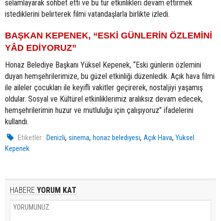
selamlayarak sohbet etti ve bu tür etkinlikleri devam ettirmek
istediklerini belirterek filmi vatandaşlarla birlikte izledi.
BAŞKAN KEPENEK, “ESKİ GÜNLERİN ÖZLEMİNİ
YÂD EDİYORUZ”
Honaz Belediye Başkanı Yüksel Kepenek, “Eski günlerin özlemini
duyan hemşehrilerimize, bu güzel etkinliği düzenledik. Açık hava filmi
ile aileler çocukları ile keyifli vakitler geçirerek, nostaljiyi yaşamış
oldular. Sosyal ve Kültürel etkinliklerimiz aralıksız devam edecek,
hemşehrilerimin huzur ve mutluluğu için çalışıyoruz” ifadelerini
kullandı.
,
,
,
,
Etiketler :
Denizli
sinema
honaz belediyesi
Açık Hava
Yüksel
Kepenek
HABERE
YORUM KAT