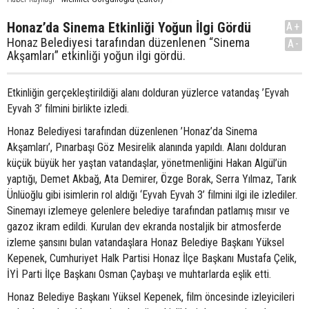
Honaz’da Sinema Etkinliği Yoğun İlgi Gördü
A+
Honaz Belediyesi tarafından düzenlenen “Sinema
A-
Akşamları” etkinliği yoğun ilgi gördü.
Etkinliğin gerçekleştirildiği alanı dolduran yüzlerce vatandaş ’Eyvah
Eyvah 3’ filmini birlikte izledi.
Honaz Belediyesi tarafından düzenlenen ’Honaz’da Sinema
Akşamları’, Pınarbaşı Göz Mesirelik alanında yapıldı. Alanı dolduran
küçük büyük her yaştan vatandaşlar, yönetmenliğini Hakan Algül’ün
yaptığı, Demet Akbağ, Ata Demirer, Özge Borak, Serra Yılmaz, Tarık
Ünlüoğlu gibi isimlerin rol aldığı ‘Eyvah Eyvah 3’ filmini ilgi ile izlediler.
Sinemayı izlemeye gelenlere belediye tarafından patlamış mısır ve
gazoz ikram edildi. Kurulan dev ekranda nostaljik bir atmosferde
izleme şansını bulan vatandaşlara Honaz Belediye Başkanı Yüksel
Kepenek, Cumhuriyet Halk Partisi Honaz İlçe Başkanı Mustafa Çelik,
İYİ Parti İlçe Başkanı Osman Çaybaşı ve muhtarlarda eşlik etti.
Honaz Belediye Başkanı Yüksel Kepenek, film öncesinde izleyicileri