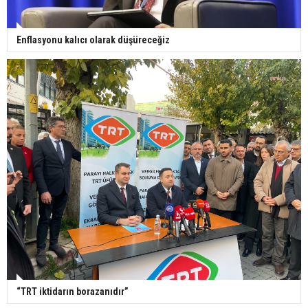
Enflasyonu kalıcı olarak düşüreceğiz
“TRT iktidarın borazanıdır”