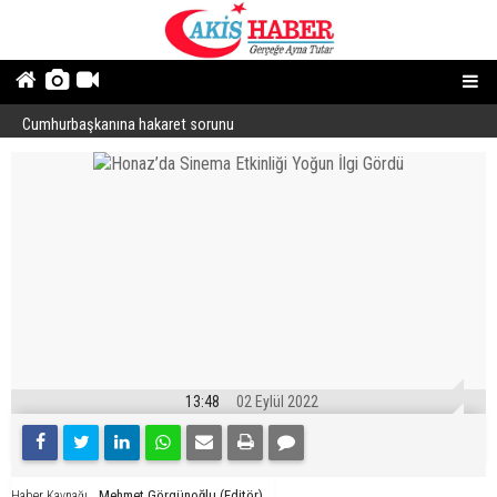
Cumhurbaşkanına hakaret sorunu
“
13:48
02 Eylül 2022
Mehmet Görgünoğlu (Editör)
Haber Kaynağı